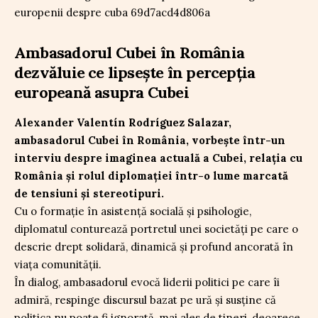
Ambasadorul Cubei în România
dezvăluie ce lipsește în percepția
europeană asupra Cubei
Alexander Valentín Rodríguez Salazar,
ambasadorul Cubei în România, vorbește într-un
interviu despre imaginea actuală a Cubei, relația cu
România și rolul diplomației într-o lume marcată
de tensiuni și stereotipuri.
Cu o formație în asistență socială și psihologie,
diplomatul conturează portretul unei societăți pe care o
descrie drept solidară, dinamică și profund ancorată în
viața comunității.
În dialog, ambasadorul evocă liderii politici pe care îi
admiră, respinge discursul bazat pe ură și susține că
politica nu poate fi ignorată, mai ales de tineri, deoarece