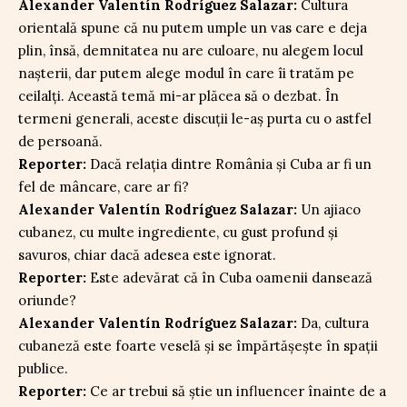
Alexander Valentín Rodríguez Salazar:
Cultura
orientală spune că nu putem umple un vas care e deja
plin, însă, demnitatea nu are culoare, nu alegem locul
nașterii, dar putem alege modul în care îi tratăm pe
ceilalți. Această temă mi-ar plăcea să o dezbat. În
termeni generali, aceste discuții le-aș purta cu o astfel
de persoană.
Reporter:
Dacă relația dintre România și Cuba ar fi un
fel de mâncare, care ar fi?
Alexander Valentín Rodríguez Salazar:
Un ajiaco
cubanez, cu multe ingrediente, cu gust profund și
savuros, chiar dacă adesea este ignorat.
Reporter:
Este adevărat că în Cuba oamenii dansează
oriunde?
Alexander Valentín Rodríguez Salazar:
Da, cultura
cubaneză este foarte veselă și se împărtășește în spații
publice.
Reporter:
Ce ar trebui să știe un influencer înainte de a