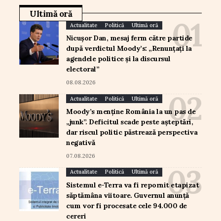
Ultimă oră
Actualitate
Politică
Ultimă oră
Nicușor Dan, mesaj ferm către partide
după verdictul Moody’s: „Renunțați la
agendele politice și la discursul
electoral”
08.08.2026
Actualitate
Politică
Ultimă oră
Moody’s menține România la un pas de
„junk”. Deficitul scade peste așteptări,
dar riscul politic păstrează perspectiva
negativă
07.08.2026
Actualitate
Politică
Ultimă oră
Sistemul e-Terra va fi repornit etapizat
săptămâna viitoare. Guvernul anunță
cum vor fi procesate cele 94.000 de
cereri