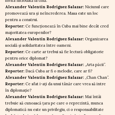
invita niciodată la cină.
Alexander Valentín Rodríguez Salazar:
Niciunul care
promovează ura și neîncrederea. Masa este un loc
pentru a construi.
Reporter:
Ce funcționează în Cuba mai bine decât cred
majoritatea europenilor?
Alexander Valentín Rodríguez Salazar:
Organizarea
socială și solidaritatea între oameni.
Reporter:
Ce carte ar trebui să fie lectură obligatorie
pentru orice diplomat?
Alexander Valentín Rodríguez Salazar:
„Arta păcii”.
Reporter:
Dacă Cuba ar fi o melodie, care ar fi?
Alexander Valentín Rodríguez Salazar:
„Chan Chan”.
Reporter:
Ce sfat i-ați da unui tânăr care vrea să intre
în diplomație?
Alexander Valentín Rodríguez Salazar:
Mai întâi
trebuie să cunoască țara pe care o reprezintă, munca
diplomatică nu este un privilegiu, ci o responsabilitate