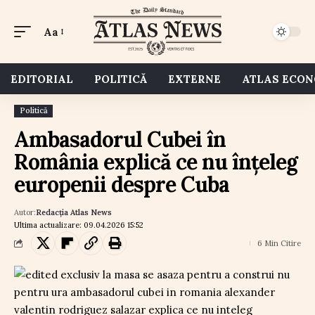
Aa
EDITORIAL
POLITICĂ
EXTERNE
ATLAS ECO
Politică
Ambasadorul Cubei în
România explică ce nu înțeleg
europenii despre Cuba
Autor:
Redacția Atlas News
Ultima actualizare: 09.04.2026 15:52
6 Min Citire