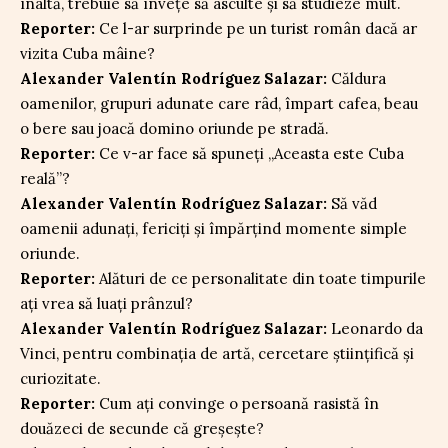
înaltă, trebuie să învețe să asculte și să studieze mult.
Reporter:
Ce l-ar surprinde pe un turist român dacă ar
vizita Cuba mâine?
Alexander Valentín Rodríguez Salazar:
Căldura
oamenilor, grupuri adunate care râd, împart cafea, beau
o bere sau joacă domino oriunde pe stradă.
Reporter:
Ce v-ar face să spuneți „Aceasta este Cuba
reală”?
Alexander Valentín Rodríguez Salazar:
Să văd
oamenii adunați, fericiți și împărțind momente simple
oriunde.
Reporter:
Alături de ce personalitate din toate timpurile
ați vrea să luați prânzul?
Alexander Valentín Rodríguez Salazar:
Leonardo da
Vinci, pentru combinația de artă, cercetare științifică și
curiozitate.
Reporter:
Cum ați convinge o persoană rasistă în
douăzeci de secunde că greșește?