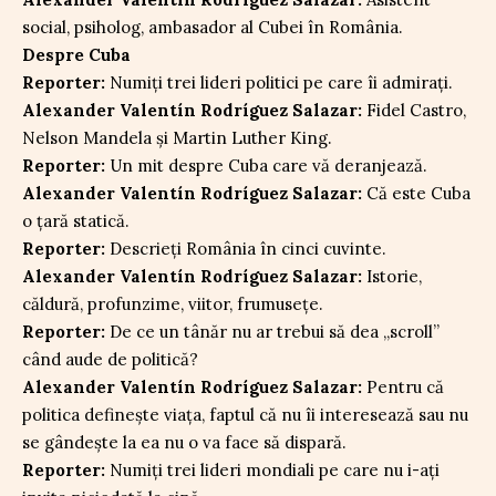
social, psiholog, ambasador al Cubei în România.
Despre Cuba
Reporter:
Numiți trei lideri politici pe care îi admirați.
Alexander Valentín Rodríguez Salazar:
Fidel Castro,
Nelson Mandela și Martin Luther King.
Reporter:
Un mit despre Cuba care vă deranjează.
Alexander Valentín Rodríguez Salazar:
Că este Cuba
o țară statică.
Reporter:
Descrieți România în cinci cuvinte.
Alexander Valentín Rodríguez Salazar:
Istorie,
căldură, profunzime, viitor, frumusețe.
Reporter:
De ce un tânăr nu ar trebui să dea „scroll”
când aude de politică?
Alexander Valentín Rodríguez Salazar:
Pentru că
politica definește viața, faptul că nu îi interesează sau nu
se gândește la ea nu o va face să dispară.
Reporter:
Numiți trei lideri mondiali pe care nu i-ați