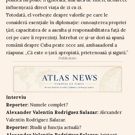
influențează direct viața de zi cu zi.
Totodată, el vorbește despre valorile pe care le
consideră esențiale în diplomație: cunoașterea propriei
țări, capacitatea de a asculta și responsabilitatea față de
cei pe care îi reprezinți. Întrebat ce și-ar dori să spună
românii despre Cuba peste zece ani, ambasadorul a
răspuns: „Că este o țară apropiată, prietenoasă și sigură.”
Publicitate
Interviu
Reporter:
Numele complet?
Alexander Valentín Rodríguez Salazar:
Alexander
Valentín Rodríguez Salazar.
Reporter:
Studii și funcția actuală?
Alexander Valentín Rodríguez Salazar:
Asistent