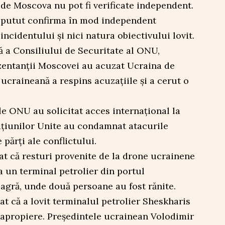
 de Moscova nu pot fi verificate independent.
a putut confirma în mod independent
ncidentului și nici natura obiectivului lovit.
ă a Consiliului de Securitate al ONU,
zentanții Moscovei au acuzat Ucraina de
 ucraineană a respins acuzațiile și a cerut o
e ONU au solicitat acces internațional la
Națiunilor Unite au condamnat atacurile
 părți ale conflictului.
at că resturi provenite de la drone ucrainene
 un terminal petrolier din portul
agră, unde două persoane au fost rănite.
t că a lovit terminalul petrolier Sheskharis
 apropiere. Președintele ucrainean Volodimir