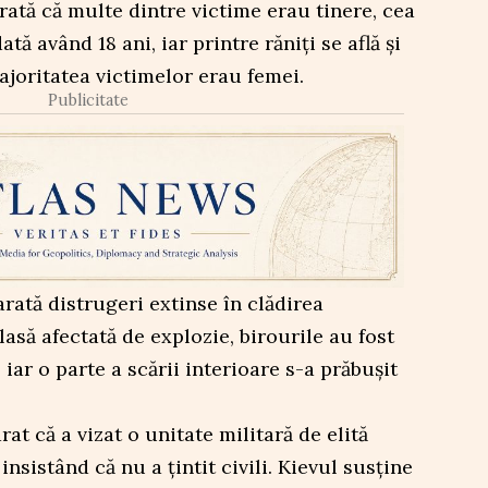
rată că multe dintre victime erau tinere, cea
ă având 18 ani, iar printre răniți se află și
ajoritatea victimelor erau femei.
Publicitate
arată distrugeri extinse în clădirea
lasă afectată de explozie, birourile au fost
 iar o parte a scării interioare s-a prăbușit
t că a vizat o unitate militară de elită
nsistând că nu a țintit civili. Kievul susține