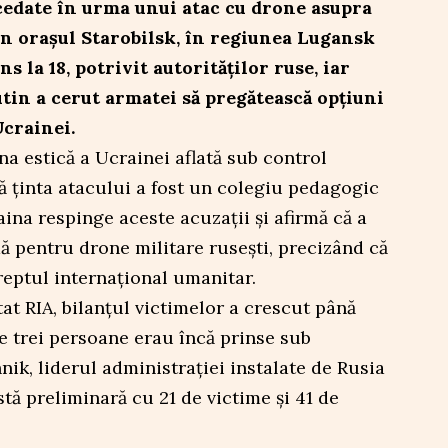
edate în urma unui atac cu drone asupra
n orașul Starobilsk, în regiunea Lugansk
ns la 18, potrivit autorităților ruse, iar
tin a cerut armatei să pregătească opțiuni
Ucrainei.
na estică a Ucrainei aflată sub control
 ținta atacului a fost un colegiu pedagogic
raina respinge aceste acuzații și afirmă că a
ă pentru drone militare rusești, precizând că
reptul internațional umanitar.
tat RIA, bilanțul victimelor a crescut până
te trei persoane erau încă prinse sub
ik, liderul administrației instalate de Rusia
stă preliminară cu 21 de victime și 41 de