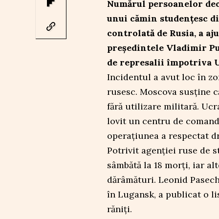
Numărul persoanelor dec
unui cămin studențesc di
controlată de Rusia, a aju
președintele Vladimir Pu
de represalii împotriva 
Incidentul a avut loc în zo
rusesc. Moscova susține că
fără utilizare militară. Uc
lovit un centru de comand
operațiunea a respectat d
Potrivit agenției ruse de s
sâmbătă la 18 morți, iar al
dărâmături. Leonid Pasechn
în Lugansk, a publicat o li
răniți.