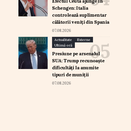
Efectul Ceuta ajunge în
Schengen: Italia
controlează suplimentar
călătorii veniți din Spania
07.08.2026
Actualitate
Externe
Ultimă oră
Presiune pe arsenalul
SUA: Trump recunoaște
dificultăți la anumite
tipuri de muniții
07.08.2026