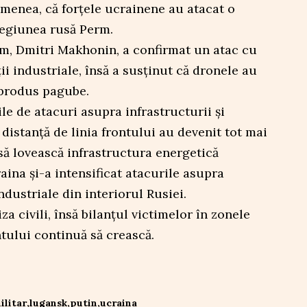
emenea, că forțele ucrainene au atacat o
regiunea rusă Perm.
m, Dmitri Makhonin, a confirmat un atac cu
ii industriale, însă a susținut că dronele au
 produs pagube.
le de atacuri asupra infrastructurii și
 distanță de linia frontului au devenit tot mai
să lovească infrastructura energetică
aina și-a intensificat atacurile asupra
industriale din interiorul Rusiei.
za civili, însă bilanțul victimelor în zonele
ntului continuă să crească.
ilitar
lugansk
putin
ucraina