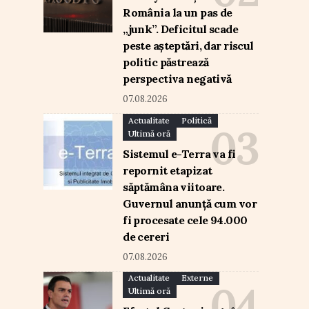
România la un pas de
„junk”. Deficitul scade
peste așteptări, dar riscul
politic păstrează
perspectiva negativă
07.08.2026
Actualitate
Politică
Ultimă oră
Sistemul e-Terra va fi
repornit etapizat
săptămâna viitoare.
Guvernul anunță cum vor
fi procesate cele 94.000
de cereri
07.08.2026
Actualitate
Externe
Ultimă oră