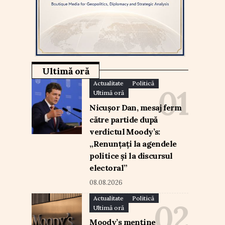
Ultimă oră
Actualitate
Politică
Ultimă oră
Nicușor Dan, mesaj ferm
către partide după
verdictul Moody’s:
„Renunțați la agendele
politice și la discursul
electoral”
08.08.2026
Actualitate
Politică
Ultimă oră
Moody’s menține