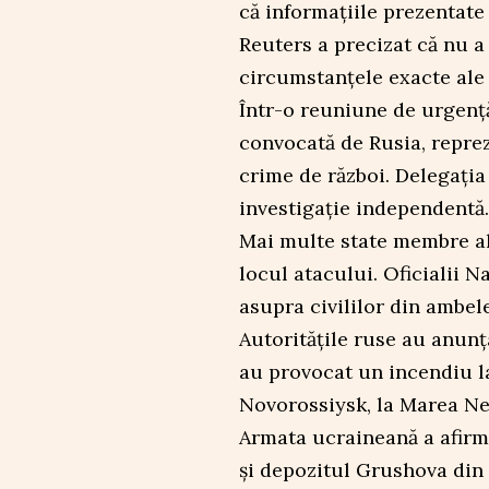
că informațiile prezentate
Reuters a precizat că nu 
circumstanțele exacte ale i
Într-o reuniune de urgenț
convocată de Rusia, repre
crime de război. Delegația
investigație independentă.
Mai multe state membre al
locul atacului. Oficialii 
asupra civililor din ambele
Autoritățile ruse au anunț
au provocat un incendiu la
Novorossiysk, la Marea Ne
Armata ucraineană a afirma
și depozitul Grushova din