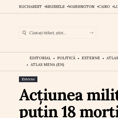
BUCHAREST
BRUSSELS
WASHINGTON
CAIRO
L
EDITORIAL
POLITICĂ
EXTERNE
ATLA
ATLAS MENA (EN)
Externe
Acțiunea milit
puțin 18 morți