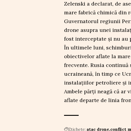
Zelenski a declarat, de as
mare fabrică chimică din 
Guvernatorul regiunii Per
drone asupra unei instalaț
fost interceptate și nu au
În ultimele luni, schimburi
obiectivelor aflate la mare
frecvente. Rusia continuă 
ucraineană, în timp ce Ucr
instalațiilor petroliere și 
Ambele părți neagă că ar vi
aflate departe de linia fro
Etichete:
atac drone
conflict m