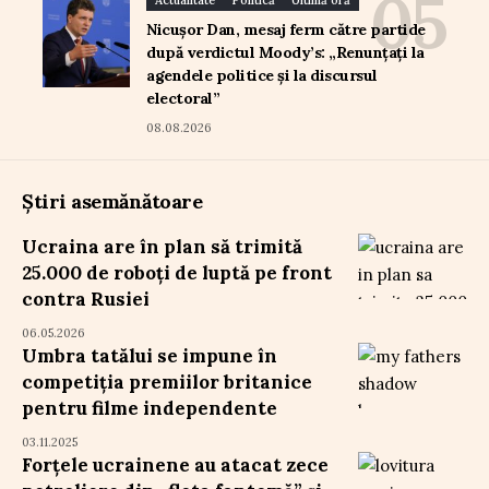
Actualitate
Politică
Ultimă oră
Nicușor Dan, mesaj ferm către partide
după verdictul Moody’s: „Renunțați la
agendele politice și la discursul
electoral”
08.08.2026
Știri asemănătoare
Ucraina are în plan să trimită
25.000 de roboți de luptă pe front
contra Rusiei
06.05.2026
Umbra tatălui se impune în
competiția premiilor britanice
pentru filme independente
03.11.2025
Forțele ucrainene au atacat zece