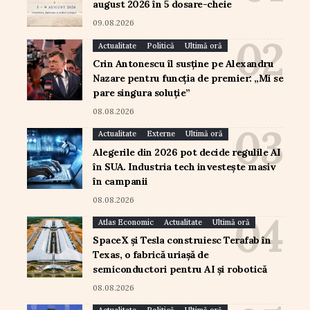
august 2026 în 5 dosare-cheie
09.08.2026
Actualitate
Politică
Ultimă oră
Crin Antonescu îl susține pe Alexandru
Nazare pentru funcția de premier: „Mi se
pare singura soluție”
08.08.2026
Actualitate
Externe
Ultimă oră
Alegerile din 2026 pot decide regulile AI
în SUA. Industria tech investește masiv
în campanii
08.08.2026
Atlas Economic
Actualitate
Ultimă oră
SpaceX și Tesla construiesc Terafab în
Texas, o fabrică uriașă de
semiconductori pentru AI și robotică
08.08.2026