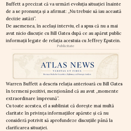
Buffett a precizat că va urmări evoluția situației înainte
de a se pronunța și a afirmat: „Nu trebuie să iau această
decizie astăzi”.
De asemenea, în același interviu, el a spus că nu a mai
avut nicio discuție cu Bill Gates după ce au apărut public
informații legate de relația acestuia cu Jeffrey Epstein.
Publicitate
Warren Buffett a descris relația anterioară cu Bill Gates
în termeni pozitivi, menționând că au avut „momente
extraordinare împreună”.
Cu toate acestea, el a subliniat că dorește mai multă
claritate în privința informațiilor apărute și că nu
consideră potrivit să aprofundeze discuțiile până la
clarificarea situației.