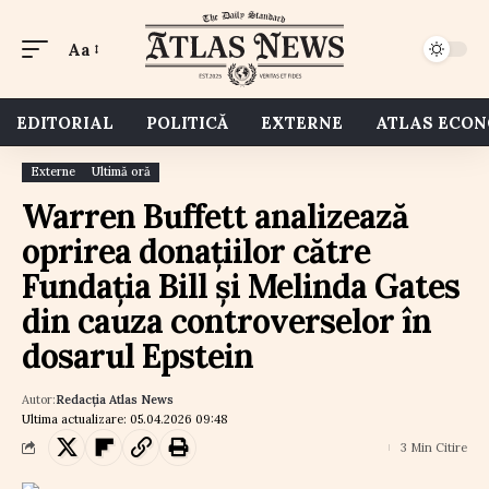
Aa
EDITORIAL
POLITICĂ
EXTERNE
ATLAS ECO
Externe
Ultimă oră
Warren Buffett analizează
oprirea donațiilor către
Fundația Bill și Melinda Gates
din cauza controverselor în
dosarul Epstein
Autor:
Redacția Atlas News
Ultima actualizare: 05.04.2026 09:48
3 Min Citire