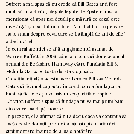
Buffett a mai spus că nu crede că Bill Gates ar fi fost
implicat în activități ilegale legate de Epstein, însă a
menționat că apar noi detalii pe măsură ce cazul este
investigat și discutat în public. „Am aflat lucruri pe care
nu le știam despre ceva care se întâmplă de ani de zile”,
a declarat el.
În centrul atenției se află angajamentul asumat de
Warren Buffett în 2006, când a promis să doneze anual
acțiuni din Berkshire Hathaway către Fundația Bill &
Melinda Gates pe toată durata vieții sale.
Condiția inițială a acestui acord era ca Bill sau Melinda
Gates să fie implicați activ în conducerea fundației, iar
banii să fie folosiți exclusiv în scopuri filantropice.
Ulterior, Buffett a spus că fundația nu va mai primi bani
din averea sa după moarte.
În prezent, el a afirmat că nu a decis dacă va continua să
facă aceste donații, preferând să aștepte clarificări
suplimentare înainte de a lua o hotărâre.