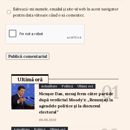
Salvează-mi numele, emailul și site-ul web în acest navigator
pentru data viitoare când o să comentez.
Ultimă oră
Actualitate
Politică
Ultimă oră
Nicușor Dan, mesaj ferm către partide
după verdictul Moody’s: „Renunțați la
agendele politice și la discursul
electoral”
08.08.2026
Actualitate
Politică
Ultimă oră