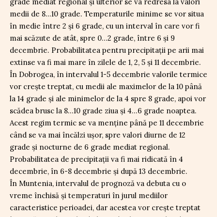
grade mediat regional și ulterior se va redresa la valori
medii de 8…10 grade. Temperaturile minime se vor situa
în medie între 2 și 6 grade, cu un interval în care vor fi
mai scăzute de atât, spre 0…2 grade, între 6 și 9
decembrie. Probabilitatea pentru precipitații pe arii mai
extinse va fi mai mare în zilele de 1, 2, 5 și 11 decembrie.
În Dobrogea, în intervalul 1-5 decembrie valorile termice
vor crește treptat, cu medii ale maximelor de la 10 până
la 14 grade și ale minimelor de la 4 spre 8 grade, apoi vor
scădea brusc la 8…10 grade ziua și 4…6 grade noaptea.
Acest regim termic se va menține până pe 11 decembrie
când se va mai încălzi ușor, spre valori diurne de 12
grade și nocturne de 6 grade mediat regional.
Probabilitatea de precipitații va fi mai ridicată în 4
decembrie, în 6-8 decembrie și după 13 decembrie.
În Muntenia, intervalul de prognoză va debuta cu o
vreme închisă și temperaturi în jurul mediilor
caracteristice perioadei, dar acestea vor crește treptat