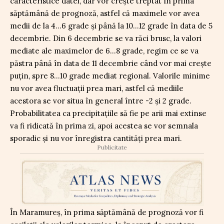
caracteristice datei, dar vor crește treptat în prima
săptămână de prognoză, astfel că maximele vor avea
medii de la 4…6 grade și până la 10…12 grade în data de 5
decembrie. Din 6 decembrie se va răci brusc, la valori
mediate ale maximelor de 6…8 grade, regim ce se va
păstra până în data de 11 decembrie când vor mai crește
puțin, spre 8…10 grade mediat regional. Valorile minime
nu vor avea fluctuații prea mari, astfel că mediile
acestora se vor situa în general între -2 și 2 grade.
Probabilitatea ca precipitațiile să fie pe arii mai extinse
va fi ridicată în prima zi, apoi acestea se vor semnala
sporadic și nu vor înregistra cantități prea mari.
Publicitate
În Maramureș, în prima săptămână de prognoză vor fi