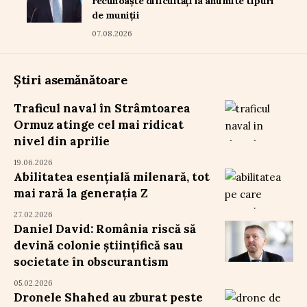
recunoaște dificultăți la anumite tipuri
de muniții
07.08.2026
Știri asemănătoare
Traficul naval în Strâmtoarea
Ormuz atinge cel mai ridicat
nivel din aprilie
19.06.2026
Abilitatea esențială milenară, tot
mai rară la generația Z
27.02.2026
Daniel David: România riscă să
devină colonie științifică sau
societate în obscurantism
05.02.2026
Dronele Shahed au zburat peste