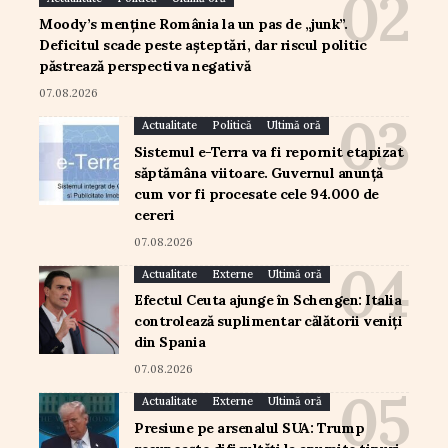
Moody’s menține România la un pas de „junk”.
Deficitul scade peste așteptări, dar riscul politic
păstrează perspectiva negativă
07.08.2026
Actualitate
Politică
Ultimă oră
Sistemul e-Terra va fi repornit etapizat
săptămâna viitoare. Guvernul anunță
cum vor fi procesate cele 94.000 de
cereri
07.08.2026
Actualitate
Externe
Ultimă oră
Efectul Ceuta ajunge în Schengen: Italia
controlează suplimentar călătorii veniți
din Spania
07.08.2026
Actualitate
Externe
Ultimă oră
Presiune pe arsenalul SUA: Trump