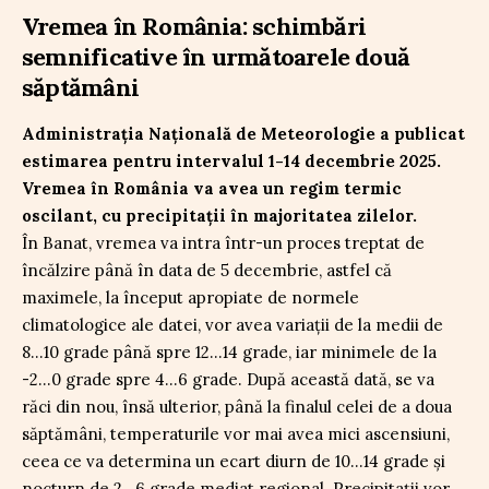
Vremea în România: schimbări
semnificative în următoarele două
săptămâni
Administrația Națională de Meteorologie a publicat
estimarea pentru intervalul 1-14 decembrie 2025.
Vremea în România va avea un regim termic
oscilant, cu precipitații în majoritatea zilelor.
În Banat, vremea va intra într-un proces treptat de
încălzire până în data de 5 decembrie, astfel că
maximele, la început apropiate de normele
climatologice ale datei, vor avea variații de la medii de
8…10 grade până spre 12…14 grade, iar minimele de la
-2…0 grade spre 4…6 grade. După această dată, se va
răci din nou, însă ulterior, până la finalul celei de a doua
săptămâni, temperaturile vor mai avea mici ascensiuni,
ceea ce va determina un ecart diurn de 10…14 grade și
nocturn de 2…6 grade mediat regional. Precipitații vor