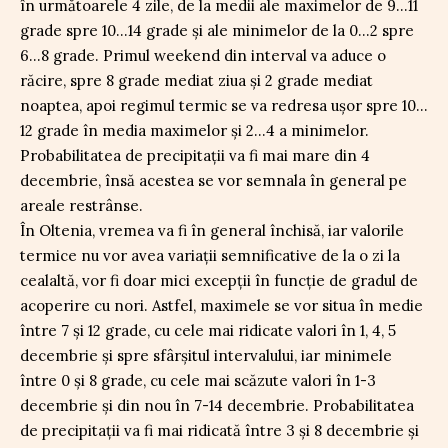
în următoarele 4 zile, de la medii ale maximelor de 9…11
grade spre 10…14 grade și ale minimelor de la 0…2 spre
6…8 grade. Primul weekend din interval va aduce o
răcire, spre 8 grade mediat ziua și 2 grade mediat
noaptea, apoi regimul termic se va redresa ușor spre 10…
12 grade în media maximelor și 2…4 a minimelor.
Probabilitatea de precipitații va fi mai mare din 4
decembrie, însă acestea se vor semnala în general pe
areale restrânse.
În Oltenia, vremea va fi în general închisă, iar valorile
termice nu vor avea variații semnificative de la o zi la
cealaltă, vor fi doar mici excepții în funcție de gradul de
acoperire cu nori. Astfel, maximele se vor situa în medie
între 7 și 12 grade, cu cele mai ridicate valori în 1, 4, 5
decembrie și spre sfârșitul intervalului, iar minimele
între 0 și 8 grade, cu cele mai scăzute valori în 1-3
decembrie și din nou în 7-14 decembrie. Probabilitatea
de precipitații va fi mai ridicată între 3 și 8 decembrie și