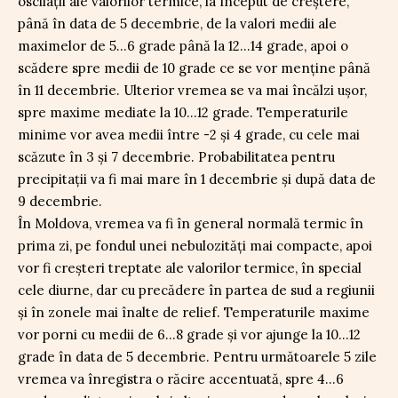
oscilații ale valorilor termice, la început de creștere,
până în data de 5 decembrie, de la valori medii ale
maximelor de 5…6 grade până la 12…14 grade, apoi o
scădere spre medii de 10 grade ce se vor menține până
în 11 decembrie. Ulterior vremea se va mai încălzi ușor,
spre maxime mediate la 10…12 grade. Temperaturile
minime vor avea medii între -2 și 4 grade, cu cele mai
scăzute în 3 și 7 decembrie. Probabilitatea pentru
precipitații va fi mai mare în 1 decembrie și după data de
9 decembrie.
În Moldova, vremea va fi în general normală termic în
prima zi, pe fondul unei nebulozități mai compacte, apoi
vor fi creșteri treptate ale valorilor termice, în special
cele diurne, dar cu precădere în partea de sud a regiunii
și în zonele mai înalte de relief. Temperaturile maxime
vor porni cu medii de 6…8 grade și vor ajunge la 10…12
grade în data de 5 decembrie. Pentru următoarele 5 zile
vremea va înregistra o răcire accentuată, spre 4…6