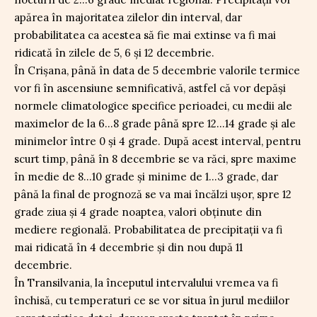
apărea în majoritatea zilelor din interval, dar
probabilitatea ca acestea să fie mai extinse va fi mai
ridicată în zilele de 5, 6 și 12 decembrie.
În Crișana, până în data de 5 decembrie valorile termice
vor fi în ascensiune semnificativă, astfel că vor depăși
normele climatologice specifice perioadei, cu medii ale
maximelor de la 6…8 grade până spre 12…14 grade și ale
minimelor între 0 și 4 grade. După acest interval, pentru
scurt timp, până în 8 decembrie se va răci, spre maxime
în medie de 8…10 grade și minime de 1…3 grade, dar
până la final de prognoză se va mai încălzi ușor, spre 12
grade ziua și 4 grade noaptea, valori obținute din
mediere regională. Probabilitatea de precipitații va fi
mai ridicată în 4 decembrie și din nou după 11
decembrie.
În Transilvania, la începutul intervalului vremea va fi
închisă, cu temperaturi ce se vor situa în jurul mediilor