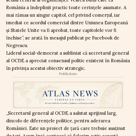
România a îndeplinit practic toate cerințele asumate. A
mai rămas un singur capitol, cel privind comerțul, iar
imediat ce acordul comercial dintre Uniunea Europeană
și Statele Unite va fi aprobat, toate capitolele vor fi
închise”, se arată în mesajul publicat pe Facebook de
Negrescu.
Liderul social-democrat a subliniat că secretarul general
al OCDE a apreciat consensul politic existent în România
în privința acestui obiectiv strategic.
Publicitate
„Secretarul general al OCDE a salutat sprijinul larg,
dincolo de diferențele politice, pentru aderarea
României. Este un proiect de țară care trebuie susținut
de toți. Acum însă contează să folosim activ această