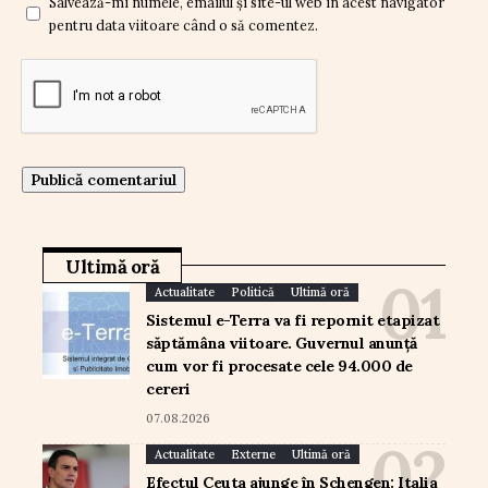
Salvează-mi numele, emailul și site-ul web în acest navigator
pentru data viitoare când o să comentez.
Ultimă oră
Actualitate
Politică
Ultimă oră
Sistemul e-Terra va fi repornit etapizat
săptămâna viitoare. Guvernul anunță
cum vor fi procesate cele 94.000 de
cereri
07.08.2026
Actualitate
Externe
Ultimă oră
Efectul Ceuta ajunge în Schengen: Italia