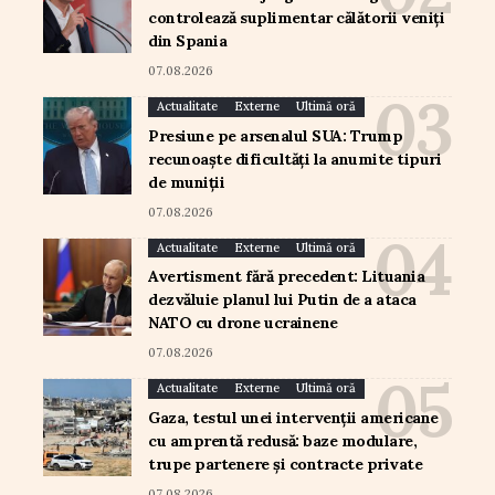
controlează suplimentar călătorii veniți
din Spania
07.08.2026
Actualitate
Externe
Ultimă oră
Presiune pe arsenalul SUA: Trump
recunoaște dificultăți la anumite tipuri
de muniții
07.08.2026
Actualitate
Externe
Ultimă oră
Avertisment fără precedent: Lituania
dezvăluie planul lui Putin de a ataca
NATO cu drone ucrainene
07.08.2026
Actualitate
Externe
Ultimă oră
Gaza, testul unei intervenții americane
cu amprentă redusă: baze modulare,
trupe partenere și contracte private
07.08.2026