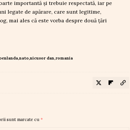
oarte importantă și trebuie respectată, iar pe
uni legate de apărare, care sunt legitime,
log, mai ales că este vorba despre două țări
oenlanda
nato
nicusor dan
romania
orii sunt marcate cu
*