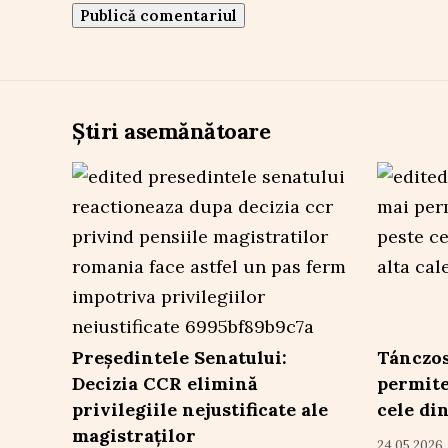
Știri asemănătoare
Președintele Senatului:
Tánczos
Decizia CCR elimină
permite
privilegiile nejustificate ale
cele di
magistraților
24.05.2026