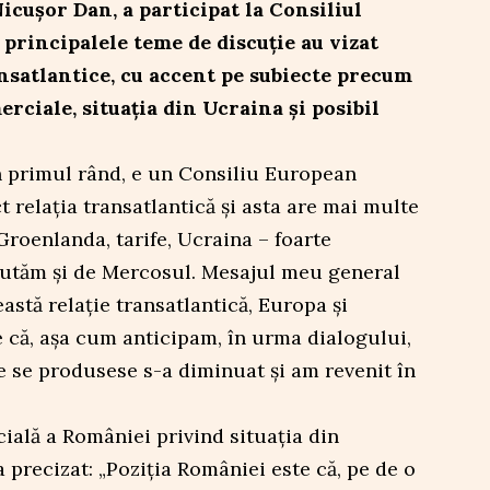
icușor Dan, a participat la Consiliul
principalele teme de discuție au vizat
ansatlantice, cu accent pe subiecte precum
rciale, situația din Ucraina și posibil
n primul rând, e un Consiliu European
t relația transatlantică și asta are mai multe
roenlanda, tarife, Ucraina – foarte
scutăm și de Mercosul. Mesajul meu general
astă relație transatlantică, Europa și
e că, așa cum anticipam, în urma dialogului,
e se produsese s-a diminuat și am revenit în
cială a României privind situația din
 precizat: „Poziția României este că, pe de o