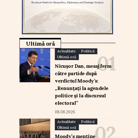
Ultimă oră
Actualitate
Politică
Ultimă oră
Nicușor Dan, mesaj ferm
către partide după
verdictul Moody’s:
„Renunțați la agendele
politice și la discursul
electoral”
08.08.2026
Actualitate
Politică
Ultimă oră
Moody’s menține