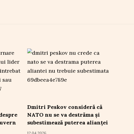
Dmitri Peskov consideră că
 despre
NATO nu se va destrăma și
guvern
subestimează puterea alianței
12.04.2026