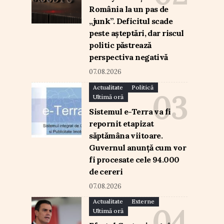
România la un pas de
„junk”. Deficitul scade
peste așteptări, dar riscul
politic păstrează
perspectiva negativă
07.08.2026
Actualitate
Politică
Ultimă oră
Sistemul e-Terra va fi
repornit etapizat
săptămâna viitoare.
Guvernul anunță cum vor
fi procesate cele 94.000
de cereri
07.08.2026
Actualitate
Externe
Ultimă oră