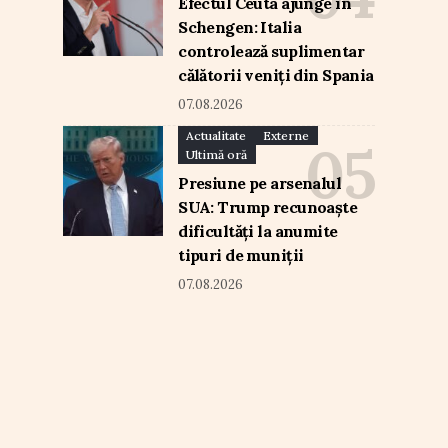
Efectul Ceuta ajunge în
Schengen: Italia
controlează suplimentar
călătorii veniți din Spania
07.08.2026
Actualitate
Externe
Ultimă oră
Presiune pe arsenalul
SUA: Trump recunoaște
dificultăți la anumite
tipuri de muniții
07.08.2026