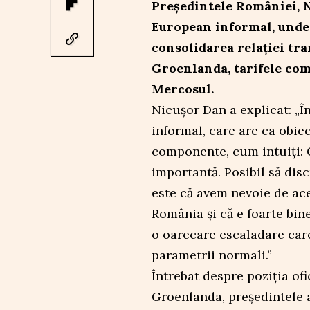
Președintele României, N
European informal, unde 
consolidarea relației tr
Groenlanda, tarifele come
Mercosul.
Nicușor Dan a explicat: „Î
informal, care are ca obiec
componente, cum intuiți: G
importantă. Posibil să di
este că avem nevoie de ace
România și că e foarte bin
o oarecare escaladare car
parametrii normali.”
Întrebat despre poziția ofi
Groenlanda, președintele a