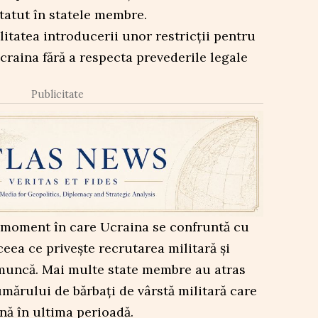
statut în statele membre.
ilitatea introducerii unor restricții pentru
Ucraina fără a respecta prevederile legale
Publicitate
 moment în care Ucraina se confruntă cu
 ceea ce privește recrutarea militară și
e muncă. Mai multe state membre au atras
umărului de bărbați de vârstă militară care
ă în ultima perioadă.