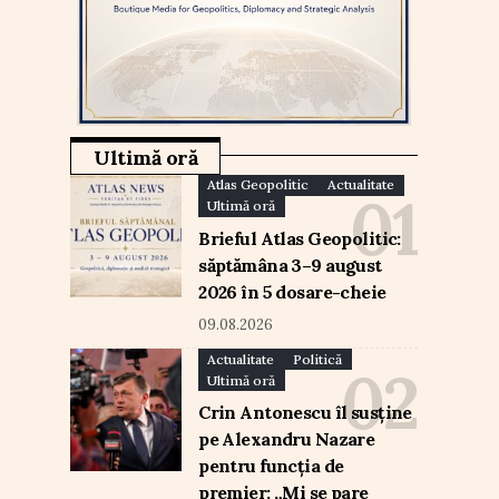
Ultimă oră
Atlas Geopolitic
Actualitate
Ultimă oră
Brieful Atlas Geopolitic:
săptămâna 3–9 august
2026 în 5 dosare-cheie
09.08.2026
Actualitate
Politică
Ultimă oră
Crin Antonescu îl susține
pe Alexandru Nazare
pentru funcția de
premier: „Mi se pare