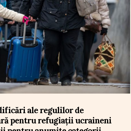
ficări ale regulilor de
ră pentru refugiații ucraineni
cții pentru anumite categorii