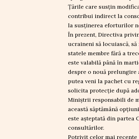
Țările care susțin modific
contribui indirect la conso
la susținerea eforturilor 
În prezent, Directiva priv
ucraineni să locuiască, să
statele membre fără a trec
este valabilă până în marti
despre o nouă prelungire 
putea veni la pachet cu re
solicita protecție după ad
Miniștrii responsabili de 
această săptămână opțiunil
este așteptată din partea
consultărilor.
Potrivit celor mai recente