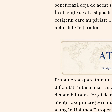
beneficiază deja de acest 
În discuție se află și posib
cetățenii care au părăsit 
aplicabile în țara lor.
Propunerea apare într-un
dificultăți tot mai mari în
disponibilitatea forței d
atenția asupra creșterii n
ajung în Uniunea European