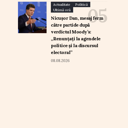
Actualitate
Politică
Ultimă oră
Nicușor Dan, mesaj ferm
către partide după
verdictul Moody’s:
„Renunțați la agendele
politice și la discursul
electoral”
08.08.2026