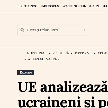
BUCHAREST
BRUSSELS
WASHINGTON
CAIRO
L
EDITORIAL
POLITICĂ
EXTERNE
ATLA
ATLAS MENA (EN)
Externe
UE analizează 
ucraineni și p