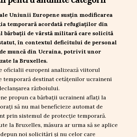
ale Uniunii Europene susțin modificarea
ția temporară acordată refugiaților din
 bărbații de vârstă militară care solicită
tatut, în contextul deficitului de personal
ei de muncă din Ucraina, potrivit unor
ate la Bruxelles.
e oficialii europeni analizează viitorul
 temporară destinat cetățenilor ucraineni
declanșarea războiului.
e propun ca bărbații ucraineni aflați la
rporați să nu mai beneficieze automat de
ent prin sistemul de protecție temporară.
rute la Bruxelles, măsura ar urma să se aplice
depun noi solicitări și nu celor care