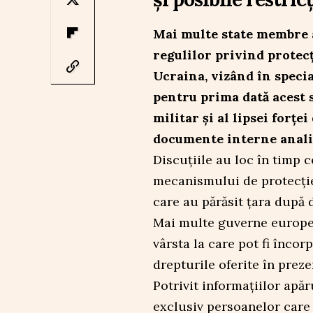
Mai multe state membre 
regulilor privind protec
Ucraina, vizând în special
pentru prima dată acest s
militar și al lipsei forț
documente interne analiz
Discuțiile au loc în timp c
mecanismului de protecție
care au părăsit țara după 
Mai multe guverne europen
vârsta la care pot fi înco
drepturile oferite în prez
Potrivit informațiilor apă
exclusiv persoanelor care 