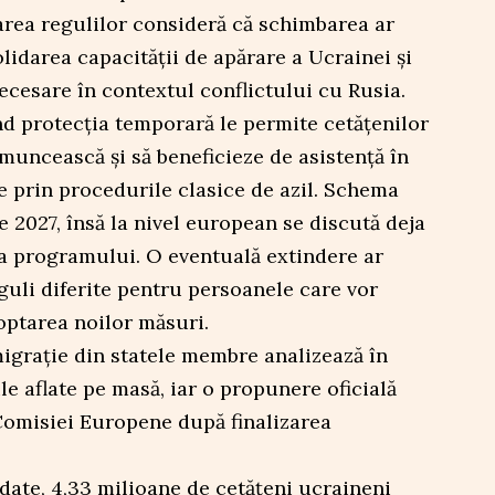
area regulilor consideră că schimbarea ar
lidarea capacității de apărare a Ucrainei și
necesare în contextul conflictului cu Rusia.
ind protecția temporară le permite cetățenilor
 muncească și să beneficieze de asistență în
e prin procedurile clasice de azil. Schema
e 2027, însă la nivel european se discută deja
a programului. O eventuală extindere ar
guli diferite pentru persoanele care vor
optarea noilor măsuri.
migrație din statele membre analizează în
e aflate pe masă, iar o propunere oficială
 Comisiei Europene după finalizarea
 date, 4,33 milioane de cetățeni ucraineni