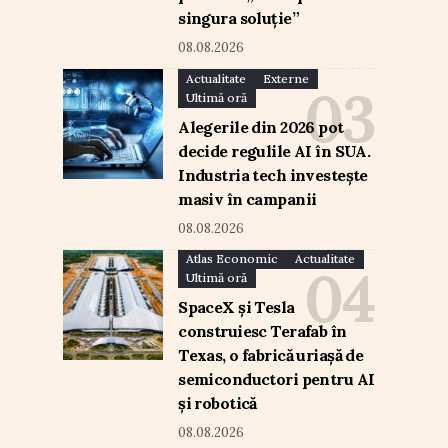
singura soluție”
08.08.2026
Actualitate
Externe
Ultimă oră
Alegerile din 2026 pot
decide regulile AI în SUA.
Industria tech investește
masiv în campanii
08.08.2026
Atlas Economic
Actualitate
Ultimă oră
SpaceX și Tesla
construiesc Terafab în
Texas, o fabrică uriașă de
semiconductori pentru AI
și robotică
08.08.2026