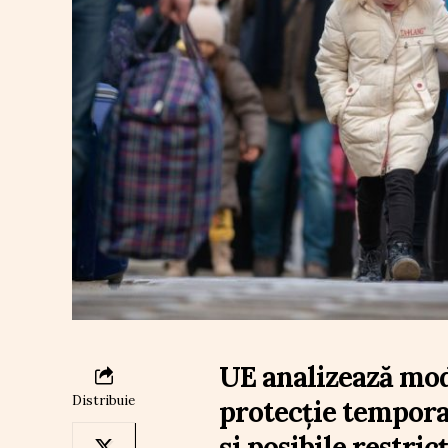
UE analizează modi
Distribuie
protecție tempora
și posibile restri