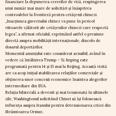
financiare la depunerea cererilor de viză, respingerea
unui număr mai mare de solicitări și înăsprirea
controalelor la frontieră pentru cetățenii chinezi.
„Inacțiunea guvernului chinez va pune în pericol
viitoarele călătorii ale cetățenilor chinezi care respectă
legea”, a afirmat oficialul, exprimând astfel o presiune
directă asupra mobilității internaționale, dincolo de
dosarul deportărilor.
Momentul anunțului este considerat sensibil, având în
vedere că întâlnirea Trump – Xi Jinping este
programată pentru 14 și 15 mai la Beijing. Această vizită
are ca scop inițial stabilizarea relațiilor comerciale și
obținerea unor concesii economice înaintea alegerilor
intermediare din SUA.
Relația bilaterală a devenit și mai tensionată în ultimele
zile, Washingtonul solicitând Chinei să își folosească
influența asupra Iranului pentru detensionarea crizei din
Strâmtoarea Ormuz.