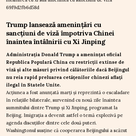
Trump lansează amenințări cu
sancțiuni de viză împotriva Chinei
înaintea întâlnirii cu Xi Jinping
Administrația Donald Trump a amenințat oficial
Republica Populară China cu restricții extinse de
viză și alte măsuri privind călătoriile dacă Beijingul
nu reia rapid preluarea cetățenilor chinezi aflați
ilegal în Statele Unite.
Acțiunea a fost anunțată marți și reprezintă o escaladare
în relațiile bilaterale, survenind cu nouă zile înaintea
summitului dintre Trump și Xi Jinping, programat la
Beijing. Imigrația a devenit astfel o temă explozivă pe
agenda discuțiilor dintre cele două puteri.
Washingtonul susține că cooperarea Beijingului a scăzut