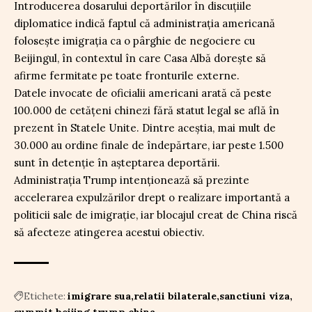
Introducerea dosarului deportărilor în discuțiile
diplomatice indică faptul că administrația americană
folosește imigrația ca o pârghie de negociere cu
Beijingul, în contextul în care Casa Albă dorește să
afirme fermitate pe toate fronturile externe.
Datele invocate de oficialii americani arată că peste
100.000 de cetățeni chinezi fără statut legal se află în
prezent în Statele Unite. Dintre aceștia, mai mult de
30.000 au ordine finale de îndepărtare, iar peste 1.500
sunt în detenție în așteptarea deportării.
Administrația Trump intenționează să prezinte
accelerarea expulzărilor drept o realizare importantă a
politicii sale de imigrație, iar blocajul creat de China riscă
să afecteze atingerea acestui obiectiv.
Etichete:
imigrare sua
relatii bilaterale
sanctiuni viza
summit beijing
trump china