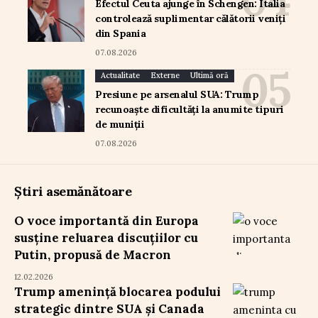
Efectul Ceuta ajunge în Schengen: Italia
controlează suplimentar călătorii veniți
din Spania
07.08.2026
Actualitate
Externe
Ultimă oră
Presiune pe arsenalul SUA: Trump
recunoaște dificultăți la anumite tipuri
de muniții
07.08.2026
Știri asemănătoare
O voce importantă din Europa
susține reluarea discuțiilor cu
Putin, propusă de Macron
12.02.2026
Trump amenință blocarea podului
strategic dintre SUA și Canada