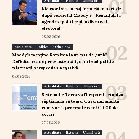
Actualitate
Politică
Ultimă oră
Nicușor Dan, mesaj ferm către partide
după verdictul Moody’s: „Renunțați la
agendele politice și la discursul
electoral”
08.08.2026
Actualitate
Politică
Ultimă oră
Moody’s menține România la un pas de „junk”.
Deficitul scade peste așteptări, dar riscul politic
păstrează perspectiva negativă
07.08.2026
Actualitate
Politică
Ultimă oră
Sistemul e-Terra va fi repornit etapizat
săptămâna viitoare. Guvernul anunță
cum vor fi procesate cele 94.000 de
cereri
07.08.2026
Actualitate
Externe
Ultimă oră