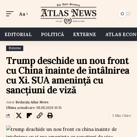
Aa
EDITORIAL
POLITICĂ
EXTERNE
ATLAS ECO
Externe
Trump deschide un nou front
cu China înainte de întâlnirea
cu Xi. SUA amenință cu
sancțiuni de viză
Autor:
Redacția Atlas News
Ultima actualizare: 05.05.2026 13:31
3 Min Citire