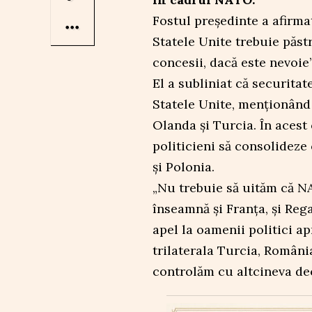
Fostul președinte a afirmat
Statele Unite trebuie păstr
concesii, dacă este nevoie”
El a subliniat că securit
Statele Unite, menționând 
Olanda și Turcia. În acest
politicieni să consolideze
și Polonia.
„Nu trebuie să uităm că 
înseamnă și Franța, și Rega
apel la oamenii politici a
trilaterala Turcia, Români
controlăm cu altcineva dec