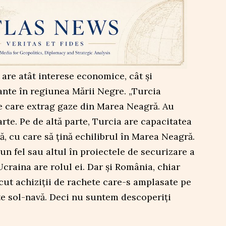
 are atât interese economice, cât și
ante în regiunea Mării Negre. „Turcia
e care extrag gaze din Marea Neagră. Au
rte. Pe de altă parte, Turcia are capacitatea
ă, cu care să țină echilibrul în Marea Neagră.
un fel sau altul în proiectele de securizare a
Ucraina are rolul ei. Dar și România, chiar
ăcut achiziții de rachete care-s amplasate pe
te sol-navă. Deci nu suntem descoperiți