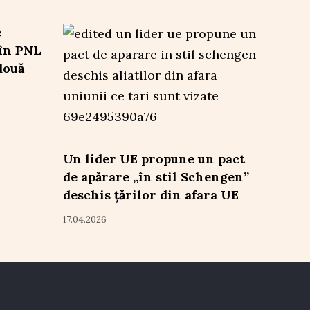
e
 în PNL
două
Un lider UE propune un pact
de apărare „în stil Schengen”
deschis țărilor din afara UE
17.04.2026