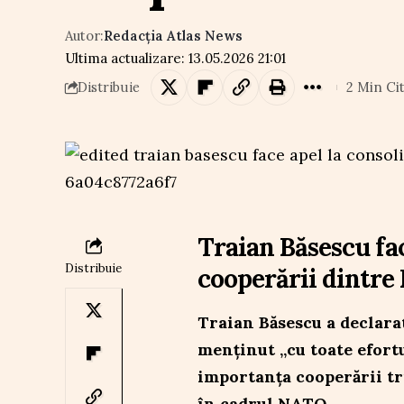
Autor:
Redacția Atlas News
Ultima actualizare: 13.05.2026 21:01
2 Min Cit
Distribuie
Traian Băsescu fac
Distribuie
cooperării dintre
Traian Băsescu a declarat
menținut „cu toate efortu
importanța cooperării tr
în cadrul NATO.