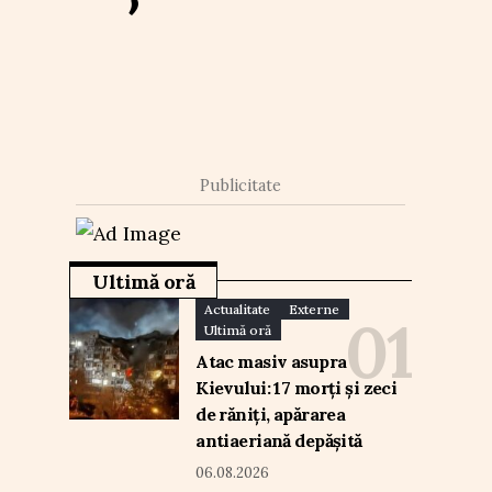
Publicitate
Ultimă oră
Actualitate
Externe
Ultimă oră
Atac masiv asupra
Kievului: 17 morți și zeci
de răniți, apărarea
antiaeriană depășită
06.08.2026