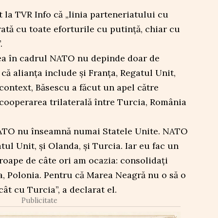
 la TVR Info că „linia parteneriatului cu
ată cu toate eforturile cu putință, chiar cu
.
atea în cadrul NATO nu depinde doar de
că alianța include și Franța, Regatul Unit,
 context, Băsescu a făcut un apel către
 cooperarea trilaterală între Turcia, România
NATO nu înseamnă numai Statele Unite. NATO
tul Unit, și Olanda, și Turcia. Iar eu fac un
proape de câte ori am ocazia: consolidați
a, Polonia. Pentru că Marea Neagră nu o să o
ât cu Turcia”, a declarat el.
Publicitate