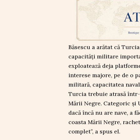
Băsescu a arătat că Turcia
capacități militare import
exploatează deja platform
interese majore, pe de o pa
militară, capacitatea naval
Turcia trebuie atrasă într-
Mării Negre. Categoric și 
dacă încă nu are nave, a f
coasta Mării Negre, rache
complet”, a spus el.