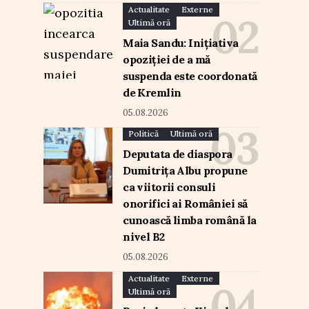
Actualitate
Externe
Ultimă oră
Maia Sandu: Inițiativa
opoziției de a mă
suspenda este coordonată
de Kremlin
05.08.2026
Politică
Ultimă oră
Deputata de diaspora
Dumitrița Albu propune
ca viitorii consuli
onorifici ai României să
cunoască limba română la
nivel B2
05.08.2026
Actualitate
Externe
Ultimă oră