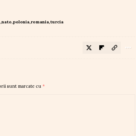
a
nato
polonia
romania
turcia
orii sunt marcate cu
*