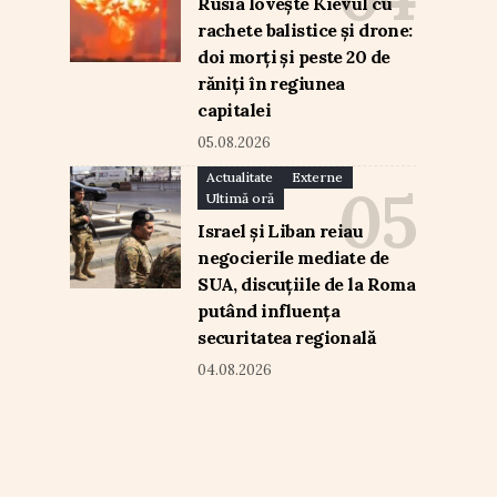
Rusia lovește Kievul cu
rachete balistice și drone:
doi morți și peste 20 de
răniți în regiunea
capitalei
05.08.2026
Actualitate
Externe
Ultimă oră
Israel și Liban reiau
negocierile mediate de
SUA, discuțiile de la Roma
putând influența
securitatea regională
04.08.2026