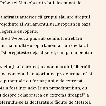
l Robertei Metsola ar trebui desemnat de
 a afirmat anterior că grupul său are dreptul
eședinte al Parlamentului European în baza
legerile europene.
nfred Weber, a pus sub semnul întrebării
 iar mai mulți europarlamentari au declarat
 își pregătește deja, discret, campania pentru
ew citați sub protecția anonimatului, liberalii
mâne conectat la majoritatea pro-europeană și
le punctuale cu formațiunile de extremă
a a fost într-adevăr un președinte bun, cu
i despre colaborarea cu extrema dreaptă”, a
referindu-se la declarațiile făcute de Metsola