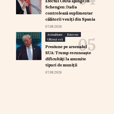
Efectul Ceuta ajunge în
Schengen: Italia
controlează suplimentar
călătorii veniți din Spania
07.08.2026
Actualitate
Externe
Ultimă oră
Presiune pe arsenalul
SUA: Trump recunoaște
dificultăți la anumite
tipuri de muniții
07.08.2026