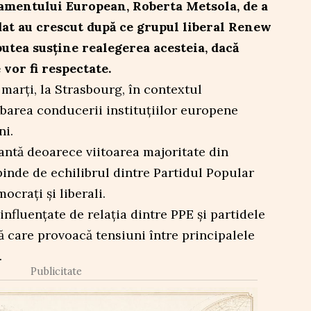
amentului European, Roberta Metsola, de a
dat au crescut după ce grupul liberal Renew
utea susține realegerea acesteia, dacă
 vor fi respectate.
 marți, la Strasbourg, în contextul
barea conducerii instituțiilor europene
ni.
antă deoarece viitoarea majoritate din
nde de echilibrul dintre Partidul Popular
crați și liberali.
 influențate de relația dintre PPE și partidele
ă care provoacă tensiuni între principalele
.
Publicitate