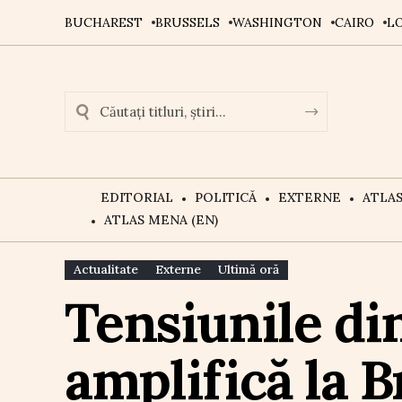
BUCHAREST
BRUSSELS
WASHINGTON
CAIRO
L
EDITORIAL
POLITICĂ
EXTERNE
ATLA
ATLAS MENA (EN)
Actualitate
Externe
Ultimă oră
Tensiunile din
amplifică la 