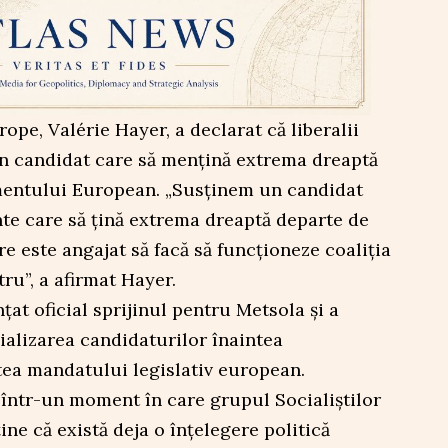
pe, Valérie Hayer, a declarat că liberalii
un candidat care să mențină extrema dreaptă
mentului European. „Susținem un candidat
te care să țină extrema dreaptă departe de
re este angajat să facă să funcționeze coaliția
ru”, a afirmat Hayer.
at oficial sprijinul pentru Metsola și a
cializarea candidaturilor înaintea
tea mandatului legislativ european.
n într-un moment în care grupul Socialiștilor
ne că există deja o înțelegere politică