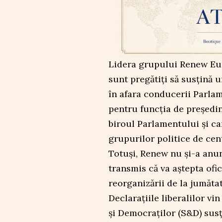
Lidera grupului Renew Euro
sunt pregătiți să susțină 
în afara conducerii Parla
pentru funcția de președin
biroul Parlamentului și ca
grupurilor politice de cent
Totuși, Renew nu și-a anunț
transmis că va aștepta ofi
reorganizării de la jumăta
Declarațiile liberalilor vi
și Democraților (S&D) susți