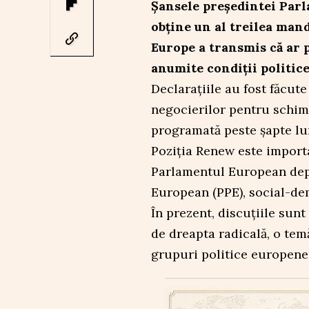
Șansele președintei Parl
obține un al treilea man
Europe a transmis că ar p
anumite condiții politice
Declarațiile au fost făcute
negocierilor pentru schim
programată peste șapte lu
Poziția Renew este import
Parlamentul European depi
European (PPE), social-demo
În prezent, discuțiile sunt
de dreapta radicală, o tem
grupuri politice europene