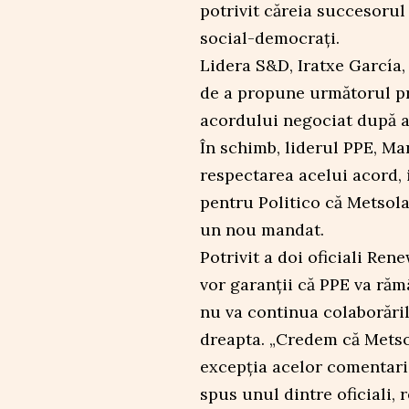
potrivit căreia succesoru
social-democrați.
Lidera S&D, Iratxe García,
de a propune următorul pr
acordului negociat după a
În schimb, liderul PPE, Ma
respectarea acelui acord,
pentru Politico că Metsola
un nou mandat.
Potrivit a doi oficiali Ren
vor garanții că PPE va ră
nu va continua colaborări
dreapta. „Credem că Metsol
excepția acelor comentari
spus unul dintre oficiali, 