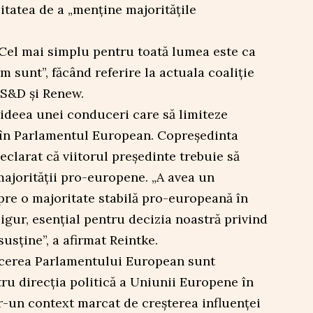
tatea de a „menține majoritățile
 „Cel mai simplu pentru toată lumea este ca
 sunt”, făcând referire la actuala coaliție
 S&D și Renew.
 ideea unei conduceri care să limiteze
e în Parlamentul European. Copreședinta
declarat că viitorul președinte trebuie să
 majorității pro-europene. „A avea un
pre o majoritate stabilă pro-europeană în
esigur, esențial pentru decizia noastră privind
usține”, a afirmat Reintke.
cerea Parlamentului European sunt
ru direcția politică a Uniunii Europene în
tr-un context marcat de creșterea influenței