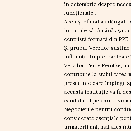
în octombrie despre necesi
funcționale”.
Același oficial a adăugat:
lucrurile să rămână așa cum
centristă formată din PPE,
Și grupul Verzilor susține
influența dreptei radical
Verzilor, Terry Reintke, a 
contribuie la stabilitatea
președinte care împinge s
această instituție va fi, d
candidatul pe care îl vom s
Negocierile pentru condu
considerate esențiale pent
următorii ani, mai ales în