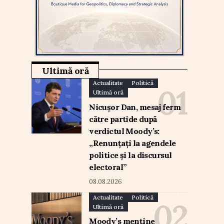
Ultimă oră
Actualitate
Politică
Ultimă oră
Nicușor Dan, mesaj ferm
către partide după
verdictul Moody’s:
„Renunțați la agendele
politice și la discursul
electoral”
08.08.2026
Actualitate
Politică
Ultimă oră
Moody’s menține