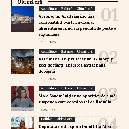
Ultimă oră
Actualitate
Politică
Ultimă oră
Aeroportul Arad rămâne fără
combustibil pentru avioane,
alimentarea fiind suspendată de peste o
săptămână
06.08.2026
Actualitate
Externe
Ultimă oră
Atac masiv asupra Kievului: 17 morți și
zeci de răniți, apărarea antiaeriană
depășită
06.08.2026
Actualitate
Externe
Ultimă oră
Maia Sandu: Inițiativa opoziției de a mă
suspenda este coordonată de Kremlin
05.08.2026
Politică
Ultimă oră
Deputata de diaspora Dumitrița Albu