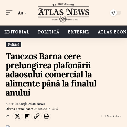
Aa
EDITORIAL
POLITICĂ
EXTERNE
ATLAS ECO
Politică
Tanczos Barna cere
prelungirea plafonării
adaosului comercial la
alimente până la finalul
anului
Autor:
Redacția Atlas News
Ultima actualizare: 03.06.2026 15:25
1 Min Citire