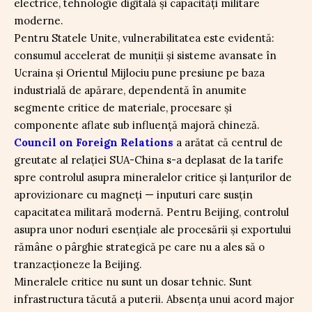
electrice, tehnologie digitală și capacități militare
moderne.
Pentru Statele Unite, vulnerabilitatea este evidentă:
consumul accelerat de muniții și sisteme avansate în
Ucraina și Orientul Mijlociu pune presiune pe baza
industrială de apărare, dependentă în anumite
segmente critice de materiale, procesare și
componente aflate sub influență majoră chineză.
Council on Foreign Relations
a arătat că centrul de
greutate al relației SUA-China s-a deplasat de la tarife
spre controlul asupra mineralelor critice și lanțurilor de
aprovizionare cu magneți — inputuri care susțin
capacitatea militară modernă. Pentru Beijing, controlul
asupra unor noduri esențiale ale procesării și exportului
rămâne o pârghie strategică pe care nu a ales să o
tranzacționeze la Beijing.
Mineralele critice nu sunt un dosar tehnic. Sunt
infrastructura tăcută a puterii. Absența unui acord major