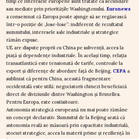
timp ce interesele europene sunt tratate ca secundare
sau mediate prin prioritățile Washingtonului.
Euronews
a consemnat că Europa poate ajunge să se regăsească
într-o poziție de „lose-lose”: indiferent de rezultatul
summitului, interesele sale industriale și strategice
rămân expuse.
UE are dispute proprii cu China pe subvenții, acces la
piață și dependențe industriale. În același timp, relația
transatlantică este tensionată de tarife, controale la
export și diferențe de abordare față de Beijing.
CEPA
a
subliniat că pentru China, această fragmentare
occidentală este utilă: negociatorii chinezi beneficiază
direct de diviziunile dintre Washington și Bruxelles.
Pentru Europa, este costisitoare.
Autonomia strategică europeană nu mai poate rămâne
un concept declarativ. Summitul de la Beijing arată că
autonomia reală se măsoară prin capacitate industrială,
stocuri strategice, acces la materii prime și reziliență în