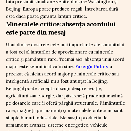
fața presiunii simultane venite dinspre Washington și
Beijing. Europa poate produce reguli. Întrebarea dură
este dacă poate garanta lanțuri critice.
Mineralele critice: absența acordului
este parte din mesaj
Unul dintre dosarele cele mai importante ale summitului
a fost cel al lanțurilor de aprovizionare cu minerale
critice și pământuri rare. Tocmai aici, absența unui acord
major este semnificativă în sine.
Foreign Policy
a
precizat că niciun acord major pe minerale critice sau
inteligență artificială nu a fost anunțat la Beijing.
Beijingul poate accepta discuții despre aviație,
agricultură sau energie, dar păstrează prudență maximă
pe dosarele care îi oferă pârghii structurale. Pământurile
rare, magneții permanenți și materialele critice nu sunt
simple bunuri industriale. Ele susțin producția de
armament avansat, sisteme energetice, vehicule