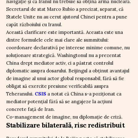
navigație și că Iranul nu trebuie să obțină armă nucleară.
Secretarul de stat Marco Rubio a precizat, separat, că
Statele Unite nu au cerut ajutorul Chinei pentru a pune
capăt războiului cu Iranul.
Această clarificare este importantă. Aceasta este una
dintre formulele cele mai clare ale summitului:
coordonare declarativă pe interese minime comune, nu
soluționare strategică. Washingtonul nu a prezentat
China drept mediator activ, ci a păstrat controlul
diplomatic asupra dosarului. Beijingul a obținut avantajul
de imagine al unui actor global responsabil, fără să fie
obligat să exercite presiune verificabilă asupra
Teheranului.
CSIS
a notat că China s-a poziționat ca
mediator potențial fără să se angajeze la acțiuni
concrete față de Iran.
Co-management de imagine, nu diplomație de criză.
Stabilizare bilaterală, risc redistribuit