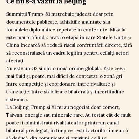
Ce nu s-a văzut la Beijing
Summitul Trump–Xi nu trebuie judecat doar prin
documentele publicate, achizițiile anunțate sau
formulele diplomatice repetate în conferințe. Miza lui
este mai profundă: arată o etapă în care Statele Unite și
China încearcă să reducă riscul confruntării directe, fără
să reconstruiască un cadru legitim pentru ceilalți actori
afectați.
Nu este un G2 și nici o nouă ordine globală. Este ceva
mai fluid și, poate, mai dificil de contestat: o zonă gri
între competiție și coordonare, între rivalitate și
tranzacție, între stabilizare bilaterală și incertitudine
sistemică.
La Beijing, Trump și Xi nu au negociat doar comerț,
Taiwan, energie sau minerale rare. Au testat cât de mult
poate fi administrată rivalitatea lor printr-un canal
bilateral privilegiat, în timp ce restul actorilor încearcă
să deducă, din comunicate și omisiuni, ce li se