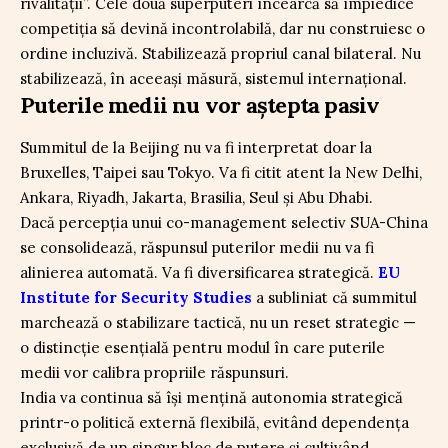
rivalității”. Cele două superputeri încearcă să împiedice
competiția să devină incontrolabilă, dar nu construiesc o
ordine incluzivă. Stabilizează propriul canal bilateral. Nu
stabilizează, în aceeași măsură, sistemul internațional.
Puterile medii nu vor aștepta pasiv
Summitul de la Beijing nu va fi interpretat doar la
Bruxelles, Taipei sau Tokyo. Va fi citit atent la New Delhi,
Ankara, Riyadh, Jakarta, Brasilia, Seul și Abu Dhabi.
Dacă percepția unui co-management selectiv SUA-China
se consolidează, răspunsul puterilor medii nu va fi
alinierea automată. Va fi diversificarea strategică.
EU
Institute for Security Studies
a subliniat că summitul
marchează o stabilizare tactică, nu un reset strategic —
o distincție esențială pentru modul în care puterile
medii vor calibra propriile răspunsuri.
India va continua să își mențină autonomia strategică
printr-o politică externă flexibilă, evitând dependența
exclusivă de un singur bloc de putere și cultivând