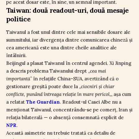
pe acest dosar este, în sine, un semnal important.
Taiwan: două readout-uri, două mesaje
politice
Taiwanul a fost unul dintre cele mai sensibile dosare ale
summitului, iar divergența dintre comunicarea chineză și
cea americană este una dintre cheile analitice ale
întâlnirii.
Beijingul a plasat Taiwanul în centrul agendei. Xi Jinping
a descris problema Taiwanului drept „
cea mai
importantă
” în relațiile China–SUA, avertizând că o
gestionare greșită poate duce la „
ciocniri și chiar
conflicte, punând întreaga relație în mare pericol
„, așa cum
a relatat
The Guardian
. Readout-ul Casei Albe nu a
menționat Taiwanul, concentrându-se pe comerț, Iran și
relația bilaterală — o absență consemnată explicit de
NPR
.
Această asimetrie nu trebuie tratată ca detaliu de