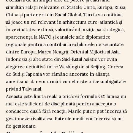
simultan relații relevante cu Statele Unite, Europa, Rusia,
China și partenerii din Sudul Global. Turcia va continua
să joace un rol relevant în arhitectura euro-atlantică și
în vecinătatea extinsă, valorificând poziția sa strategică,
apartenența la NATO și canalele sale diplomatice
regionale pentru a contribui la echilibrele de securitate
dintre Europa, Marea Neagră, Orientul Mijlociu și Asia.
Indonezia și alte state din Sud-Estul Asiatic vor evita
alegerea definitivă între Washington și Beijing. Coreea
de Sud și Japonia vor rămâne ancorate în alianța
americană, dar vor urmări cu neliniște orice ambiguitate
privind Taiwanul.
Aceasta este limita reală a oricărei formule G2: lumea nu
mai este suficient de disciplinată pentru a accepta o
conducere duală fără reacții. Marile puteri pot încerca să
gestioneze rivalitatea. Puterile medii vor încerca să nu
fie gestionate.