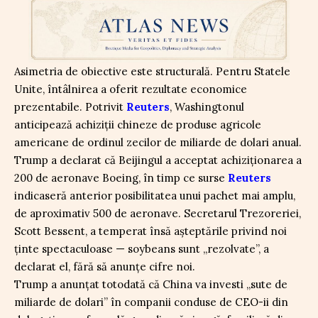
Asimetria de obiective este structurală. Pentru Statele
Unite, întâlnirea a oferit rezultate economice
prezentabile. Potrivit
Reuters
, Washingtonul
anticipează achiziții chineze de produse agricole
americane de ordinul zecilor de miliarde de dolari anual.
Trump a declarat că Beijingul a acceptat achiziționarea a
200 de aeronave Boeing, în timp ce surse
Reuters
indicaseră anterior posibilitatea unui pachet mai amplu,
de aproximativ 500 de aeronave. Secretarul Trezoreriei,
Scott Bessent, a temperat însă așteptările privind noi
ținte spectaculoase — soybeans sunt „rezolvate”, a
declarat el, fără să anunțe cifre noi.
Trump a anunțat totodată că China va investi „sute de
miliarde de dolari” în companii conduse de CEO-ii din