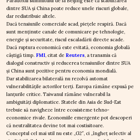
Paradoxul summitului de la Beijing este că stabilizarea
dintre SUA și China poate reduce unele riscuri globale,
dar redistribuie altele.
Dacă tensiunile comerciale scad, piețele respiră. Dacă
sunt menținute canale de comunicare pe tehnologie,
energie și securitate, riscul escaladării directe scade.
Dacă ruptura economică este evitată, economia globală
câștigă timp.
FMI
, citat de
Reuters
, a transmis că
dialogul constructiv și reducerea tensiunilor dintre SUA
și China sunt pozitive pentru economia mondială.
Dar stabilizarea bilaterală nu rezolvă automat
vulnerabilitățile actorilor terți. Europa rămâne expusă pe
lanțurile critice. Taiwanul rămâne vulnerabil la
ambiguități diplomatice. Statele din Asia de Sud-Est
trebuie să navigheze între ecosisteme tehno-
economice rivale. Economiile emergente pot descoperi
că neutralitatea devine tot mai costisitoare.
Conceptul cel mai util nu este „G2″, ci „îngheț selectiv al