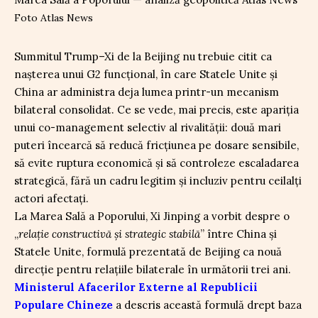
Foto Atlas News
Summitul Trump–Xi de la Beijing nu trebuie citit ca
nașterea unui G2 funcțional, în care Statele Unite și
China ar administra deja lumea printr-un mecanism
bilateral consolidat. Ce se vede, mai precis, este apariția
unui co-management selectiv al rivalității: două mari
puteri încearcă să reducă fricțiunea pe dosare sensibile,
să evite ruptura economică și să controleze escaladarea
strategică, fără un cadru legitim și incluziv pentru ceilalți
actori afectați.
La Marea Sală a Poporului, Xi Jinping a vorbit despre o
„
relație constructivă și strategic stabilă
” între China și
Statele Unite, formulă prezentată de Beijing ca nouă
direcție pentru relațiile bilaterale în următorii trei ani.
Ministerul Afacerilor Externe al Republicii
Populare Chineze
a descris această formulă drept baza