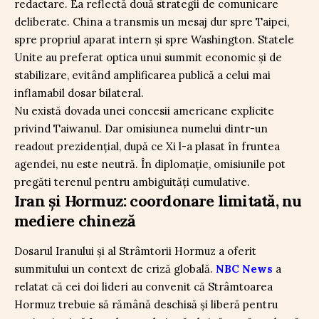
redactare. Ea reflectă două strategii de comunicare
deliberate. China a transmis un mesaj dur spre Taipei,
spre propriul aparat intern și spre Washington. Statele
Unite au preferat optica unui summit economic și de
stabilizare, evitând amplificarea publică a celui mai
inflamabil dosar bilateral.
Nu există dovada unei concesii americane explicite
privind Taiwanul. Dar omisiunea numelui dintr-un
readout prezidențial, după ce Xi l-a plasat în fruntea
agendei, nu este neutră. În diplomație, omisiunile pot
pregăti terenul pentru ambiguități cumulative.
Iran și Hormuz: coordonare limitată, nu
mediere chineză
Dosarul Iranului și al Strâmtorii Hormuz a oferit
summitului un context de criză globală.
NBC News
a
relatat că cei doi lideri au convenit că Strâmtoarea
Hormuz trebuie să rămână deschisă și liberă pentru