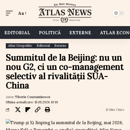
Aa
EDITORIAL
POLITICĂ
EXTERNE
ATLAS ECO
Atlas Geopolitic
Editorial
Externe
Summitul de la Beijing: nu un
nou G2, ci un co-management
selectiv al rivalității SUA-
China
Autor:
Tiberiu Constantinescu
Ultima actualizare: 15.05.2026 10:10
15 Min Citire