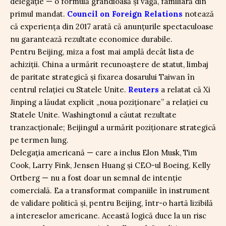
delegație — o formulă grandioasă și vagă, familiară din
primul mandat.
Council on Foreign Relations
notează
că experiența din 2017 arată că anunțurile spectaculoase
nu garantează rezultate economice durabile.
Pentru Beijing, miza a fost mai amplă decât lista de
achiziții. China a urmărit recunoaștere de statut, limbaj
de paritate strategică și fixarea dosarului Taiwan în
centrul relației cu Statele Unite.
Reuters
a relatat că Xi
Jinping a lăudat explicit „noua poziționare” a relației cu
Statele Unite. Washingtonul a căutat rezultate
tranzacționale; Beijingul a urmărit poziționare strategică
pe termen lung.
Delegația americană — care a inclus Elon Musk, Tim
Cook, Larry Fink, Jensen Huang și CEO-ul Boeing, Kelly
Ortberg — nu a fost doar un semnal de intenție
comercială. Ea a transformat companiile în instrument
de validare politică și, pentru Beijing, într-o hartă lizibilă
a intereselor americane. Această logică duce la un risc