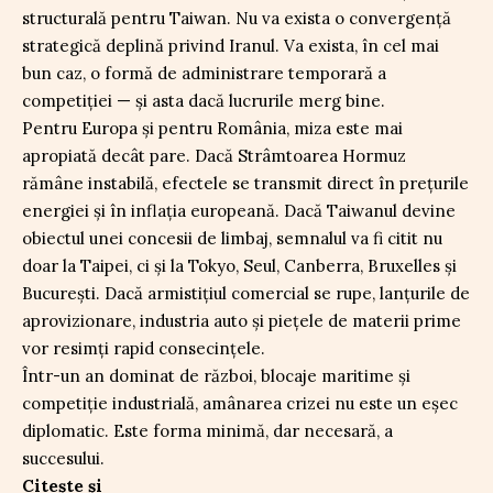
structurală pentru Taiwan. Nu va exista o convergență
strategică deplină privind Iranul. Va exista, în cel mai
bun caz, o formă de administrare temporară a
competiției — și asta dacă lucrurile merg bine.
Pentru Europa și pentru România, miza este mai
apropiată decât pare. Dacă Strâmtoarea Hormuz
rămâne instabilă, efectele se transmit direct în prețurile
energiei și în inflația europeană. Dacă Taiwanul devine
obiectul unei concesii de limbaj, semnalul va fi citit nu
doar la Taipei, ci și la Tokyo, Seul, Canberra, Bruxelles și
București. Dacă armistițiul comercial se rupe, lanțurile de
aprovizionare, industria auto și piețele de materii prime
vor resimți rapid consecințele.
Într-un an dominat de război, blocaje maritime și
competiție industrială, amânarea crizei nu este un eșec
diplomatic. Este forma minimă, dar necesară, a
succesului.
Citește și