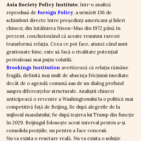
Asia Society Policy Institute
, într-o analiză
reprodusă de
Foreign Policy
, a urmărit 136 de
schimburi directe între președinți americani și lideri
chinezi, din întâlnirea Nixon–Mao din 1972 până în
prezent, concluzionând că aceste reuniuni rareori
transformă relația. Ceea ce pot face, atunci când sunt
gestionate bine, este să facă o rivalitate potențial
periculoasă mai puțin volatilă.
Brookings Institution
avertizează că relația rămâne
fragilă, definită mai mult de absența fricțiunii imediate
decât de o agendă comună sau de un dialog profund
asupra diferențelor structurale. Analiștii chinezi
anticipează o revenire a Washingtonului la o politică mai
competitivă față de Beijing, fie după alegerile de la
mijlocul mandatului, fie după ieșirea lui Trump din funcție
în 2029. Beijingul folosește acest interval pentru a-și
consolida pozițiile, nu pentru a face concesii.
Nu va exista o resetare reală. Nu va exista o soluție