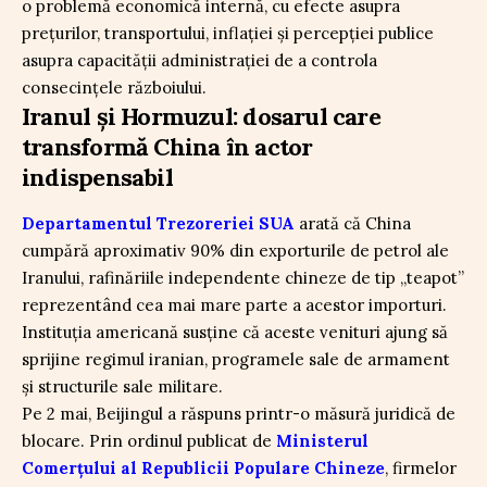
o problemă economică internă, cu efecte asupra
prețurilor, transportului, inflației și percepției publice
asupra capacității administrației de a controla
consecințele războiului.
Iranul și Hormuzul: dosarul care
transformă China în actor
indispensabil
Departamentul Trezoreriei SUA
arată că China
cumpără aproximativ 90% din exporturile de petrol ale
Iranului, rafinăriile independente chineze de tip „teapot”
reprezentând cea mai mare parte a acestor importuri.
Instituția americană susține că aceste venituri ajung să
sprijine regimul iranian, programele sale de armament
și structurile sale militare.
Pe 2 mai, Beijingul a răspuns printr-o măsură juridică de
blocare. Prin ordinul publicat de
Ministerul
Comerțului al Republicii Populare Chineze
, firmelor