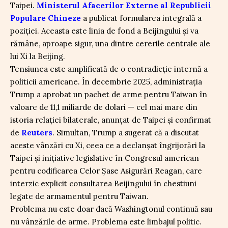
Taipei.
Ministerul Afacerilor Externe al Republicii
Populare Chineze
a publicat formularea integrală a
poziției. Aceasta este linia de fond a Beijingului și va
rămâne, aproape sigur, una dintre cererile centrale ale
lui Xi la Beijing.
Tensiunea este amplificată de o contradicție internă a
politicii americane. În decembrie 2025, administrația
Trump a aprobat un pachet de arme pentru Taiwan în
valoare de 11,1 miliarde de dolari — cel mai mare din
istoria relației bilaterale, anunțat de Taipei și confirmat
de
Reuters
. Simultan, Trump a sugerat că a discutat
aceste vânzări cu Xi, ceea ce a declanșat îngrijorări la
Taipei și inițiative legislative în Congresul american
pentru codificarea Celor Șase Asigurări Reagan, care
interzic explicit consultarea Beijingului în chestiuni
legate de armamentul pentru Taiwan.
Problema nu este doar dacă Washingtonul continuă sau
nu vânzările de arme. Problema este limbajul politic.