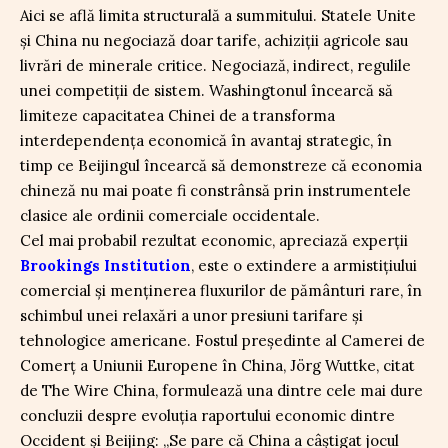
Aici se află limita structurală a summitului. Statele Unite
și China nu negociază doar tarife, achiziții agricole sau
livrări de minerale critice. Negociază, indirect, regulile
unei competiții de sistem. Washingtonul încearcă să
limiteze capacitatea Chinei de a transforma
interdependența economică în avantaj strategic, în
timp ce Beijingul încearcă să demonstreze că economia
chineză nu mai poate fi constrânsă prin instrumentele
clasice ale ordinii comerciale occidentale.
Cel mai probabil rezultat economic, apreciază experții
Brookings Institution
, este o extindere a armistițiului
comercial și menținerea fluxurilor de pământuri rare, în
schimbul unei relaxări a unor presiuni tarifare și
tehnologice americane. Fostul președinte al Camerei de
Comerț a Uniunii Europene în China, Jörg Wuttke, citat
de The Wire China, formulează una dintre cele mai dure
concluzii despre evoluția raportului economic dintre
Occident și Beijing: „Se pare că China a câștigat jocul