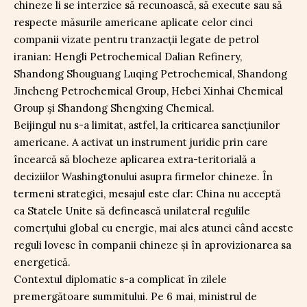
chineze li se interzice să recunoască, să execute sau să
respecte măsurile americane aplicate celor cinci
companii vizate pentru tranzacții legate de petrol
iranian: Hengli Petrochemical Dalian Refinery,
Shandong Shouguang Luqing Petrochemical, Shandong
Jincheng Petrochemical Group, Hebei Xinhai Chemical
Group și Shandong Shengxing Chemical.
Beijingul nu s-a limitat, astfel, la criticarea sancțiunilor
americane. A activat un instrument juridic prin care
încearcă să blocheze aplicarea extra-teritorială a
deciziilor Washingtonului asupra firmelor chineze. În
termeni strategici, mesajul este clar: China nu acceptă
ca Statele Unite să definească unilateral regulile
comerțului global cu energie, mai ales atunci când aceste
reguli lovesc în companii chineze și în aprovizionarea sa
energetică.
Contextul diplomatic s-a complicat în zilele
premergătoare summitului. Pe 6 mai, ministrul de