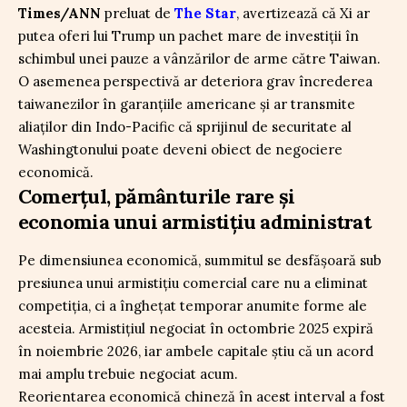
Times/ANN
preluat de
The Star
, avertizează că Xi ar
putea oferi lui Trump un pachet mare de investiții în
schimbul unei pauze a vânzărilor de arme către Taiwan.
O asemenea perspectivă ar deteriora grav încrederea
taiwanezilor în garanțiile americane și ar transmite
aliaților din Indo-Pacific că sprijinul de securitate al
Washingtonului poate deveni obiect de negociere
economică.
Comerțul, pământurile rare și
economia unui armistițiu administrat
Pe dimensiunea economică, summitul se desfășoară sub
presiunea unui armistițiu comercial care nu a eliminat
competiția, ci a înghețat temporar anumite forme ale
acesteia. Armistițiul negociat în octombrie 2025 expiră
în noiembrie 2026, iar ambele capitale știu că un acord
mai amplu trebuie negociat acum.
Reorientarea economică chineză în acest interval a fost