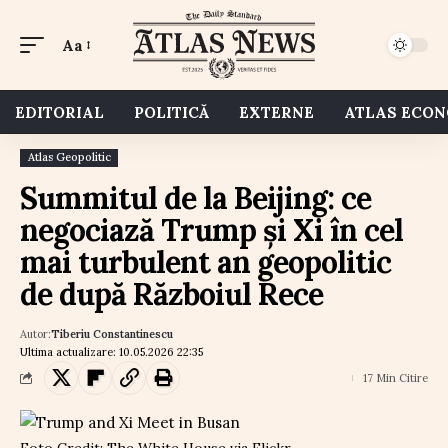
Aa
EDITORIAL
POLITICĂ
EXTERNE
ATLAS ECO
Atlas Geopolitic
Summitul de la Beijing: ce
negociază Trump și Xi în cel
mai turbulent an geopolitic
de după Războiul Rece
Autor:
Tiberiu Constantinescu
Ultima actualizare: 10.05.2026 22:35
17 Min Citire
Foto Credit: The White House via Flickr