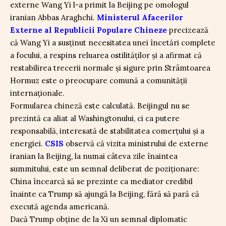
externe Wang Yi l-a primit la Beijing pe omologul
iranian Abbas Araghchi.
Ministerul Afacerilor
Externe al Republicii Populare Chineze
precizează
că Wang Yi a susținut necesitatea unei încetări complete
a focului, a respins reluarea ostilităților și a afirmat că
restabilirea trecerii normale și sigure prin Strâmtoarea
Hormuz este o preocupare comună a comunității
internaționale.
Formularea chineză este calculată. Beijingul nu se
prezintă ca aliat al Washingtonului, ci ca putere
responsabilă, interesată de stabilitatea comerțului și a
energiei.
CSIS
observă că vizita ministrului de externe
iranian la Beijing, la numai câteva zile înaintea
summitului, este un semnal deliberat de poziționare:
China încearcă să se prezinte ca mediator credibil
înainte ca Trump să ajungă la Beijing, fără să pară că
execută agenda americană.
Dacă Trump obține de la Xi un semnal diplomatic