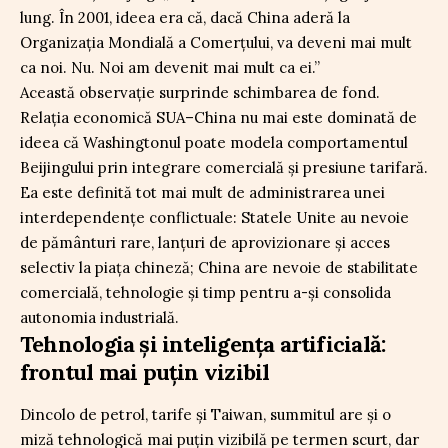
lung. În 2001, ideea era că, dacă China aderă la
Organizația Mondială a Comerțului, va deveni mai mult
ca noi. Nu. Noi am devenit mai mult ca ei.”
Această observație surprinde schimbarea de fond.
Relația economică SUA–China nu mai este dominată de
ideea că Washingtonul poate modela comportamentul
Beijingului prin integrare comercială și presiune tarifară.
Ea este definită tot mai mult de administrarea unei
interdependențe conflictuale: Statele Unite au nevoie
de pământuri rare, lanțuri de aprovizionare și acces
selectiv la piața chineză; China are nevoie de stabilitate
comercială, tehnologie și timp pentru a-și consolida
autonomia industrială.
Tehnologia și inteligența artificială:
frontul mai puțin vizibil
Dincolo de petrol, tarife și Taiwan, summitul are și o
miză tehnologică mai puțin vizibilă pe termen scurt, dar