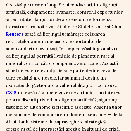
decisivă pe termen lung. Semiconductori, inteligență
artificială, echipamente avansate, controlul exporturilor
și securitatea lanțurilor de aprovizionare formează
infrastructura noii rivalități dintre Statele Unite și China.
Reuters
arată că Beijingul urmărește relaxarea
restricțiilor americane asupra exporturilor de
semiconductori avansați, în timp ce Washingtonul vrea
ca Beijingul să permită livrările de pământuri rare și
minerale critice către companiile americane. Această
simetrie este relevantă: fiecare parte deține ceva de
care cealaltă are nevoie, iar summitul devine un
exercițiu de gestionare a vulnerabilităților reciproce.
CSIS
notează că ambele guverne au indicat un interes
pentru discuții privind inteligența artificială, siguranța
sistemelor autonome și riscurile asociate. Absența unor
mecanisme de comunicare în domenii sensibile — de la
AI militar la sisteme de supraveghere strategică —
crește riscul de interpretări greșite în situații de criză,