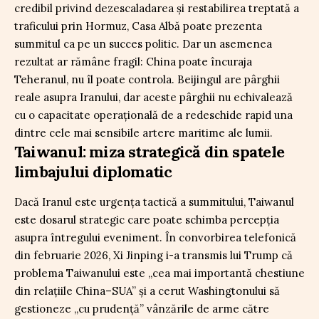
credibil privind dezescaladarea și restabilirea treptată a
traficului prin Hormuz, Casa Albă poate prezenta
summitul ca pe un succes politic. Dar un asemenea
rezultat ar rămâne fragil: China poate încuraja
Teheranul, nu îl poate controla. Beijingul are pârghii
reale asupra Iranului, dar aceste pârghii nu echivalează
cu o capacitate operațională de a redeschide rapid una
dintre cele mai sensibile artere maritime ale lumii.
Taiwanul: miza strategică din spatele
limbajului diplomatic
Dacă Iranul este urgența tactică a summitului, Taiwanul
este dosarul strategic care poate schimba percepția
asupra întregului eveniment. În convorbirea telefonică
din februarie 2026, Xi Jinping i-a transmis lui Trump că
problema Taiwanului este „cea mai importantă chestiune
din relațiile China–SUA” și a cerut Washingtonului să
gestioneze „cu prudență” vânzările de arme către