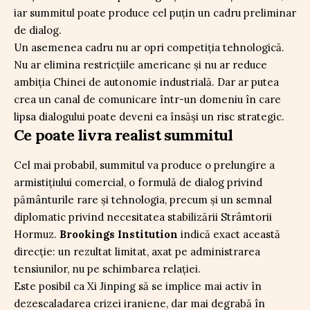
iar summitul poate produce cel puțin un cadru preliminar
de dialog.
Un asemenea cadru nu ar opri competiția tehnologică.
Nu ar elimina restricțiile americane și nu ar reduce
ambiția Chinei de autonomie industrială. Dar ar putea
crea un canal de comunicare într-un domeniu în care
lipsa dialogului poate deveni ea însăși un risc strategic.
Ce poate livra realist summitul
Cel mai probabil, summitul va produce o prelungire a
armistițiului comercial, o formulă de dialog privind
pământurile rare și tehnologia, precum și un semnal
diplomatic privind necesitatea stabilizării Strâmtorii
Hormuz.
Brookings Institution
indică exact această
direcție: un rezultat limitat, axat pe administrarea
tensiunilor, nu pe schimbarea relației.
Este posibil ca Xi Jinping să se implice mai activ în
dezescaladarea crizei iraniene, dar mai degrabă în