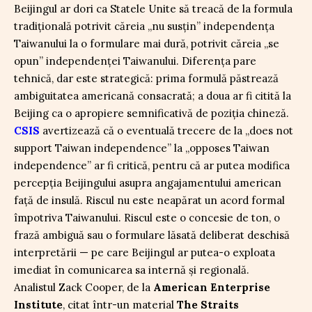
Beijingul ar dori ca Statele Unite să treacă de la formula
tradițională potrivit căreia „nu susțin” independența
Taiwanului la o formulare mai dură, potrivit căreia „se
opun” independenței Taiwanului. Diferența pare
tehnică, dar este strategică: prima formulă păstrează
ambiguitatea americană consacrată; a doua ar fi citită la
Beijing ca o apropiere semnificativă de poziția chineză.
CSIS
avertizează că o eventuală trecere de la „does not
support Taiwan independence” la „opposes Taiwan
independence” ar fi critică, pentru că ar putea modifica
percepția Beijingului asupra angajamentului american
față de insulă. Riscul nu este neapărat un acord formal
împotriva Taiwanului. Riscul este o concesie de ton, o
frază ambiguă sau o formulare lăsată deliberat deschisă
interpretării — pe care Beijingul ar putea-o exploata
imediat în comunicarea sa internă și regională.
Analistul Zack Cooper, de la
American Enterprise
Institute
, citat într-un material
The Straits