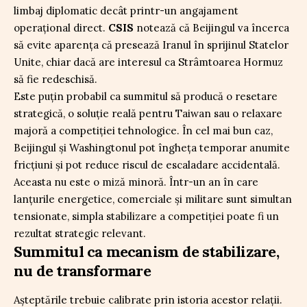
limbaj diplomatic decât printr-un angajament
operațional direct.
CSIS
notează că Beijingul va încerca
să evite aparența că presează Iranul în sprijinul Statelor
Unite, chiar dacă are interesul ca Strâmtoarea Hormuz
să fie redeschisă.
Este puțin probabil ca summitul să producă o resetare
strategică, o soluție reală pentru Taiwan sau o relaxare
majoră a competiției tehnologice. În cel mai bun caz,
Beijingul și Washingtonul pot îngheța temporar anumite
fricțiuni și pot reduce riscul de escaladare accidentală.
Aceasta nu este o miză minoră. Într-un an în care
lanțurile energetice, comerciale și militare sunt simultan
tensionate, simpla stabilizare a competiției poate fi un
rezultat strategic relevant.
Summitul ca mecanism de stabilizare,
nu de transformare
Așteptările trebuie calibrate prin istoria acestor relații.