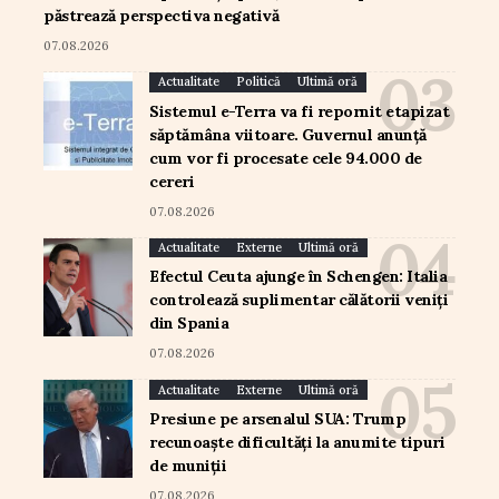
păstrează perspectiva negativă
07.08.2026
Actualitate
Politică
Ultimă oră
Sistemul e-Terra va fi repornit etapizat
săptămâna viitoare. Guvernul anunță
cum vor fi procesate cele 94.000 de
cereri
07.08.2026
Actualitate
Externe
Ultimă oră
Efectul Ceuta ajunge în Schengen: Italia
controlează suplimentar călătorii veniți
din Spania
07.08.2026
Actualitate
Externe
Ultimă oră
Presiune pe arsenalul SUA: Trump
recunoaște dificultăți la anumite tipuri
de muniții
07.08.2026