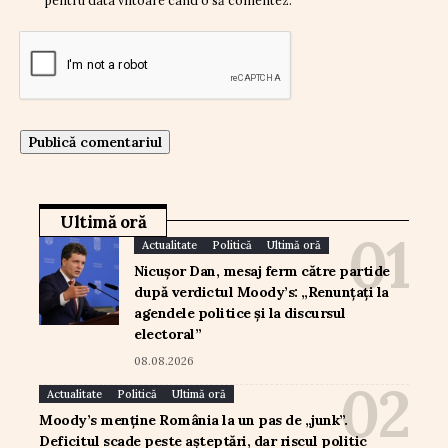
Ultimă oră
Actualitate
Politică
Ultimă oră
Nicușor Dan, mesaj ferm către partide
după verdictul Moody’s: „Renunțați la
agendele politice și la discursul
electoral”
08.08.2026
Actualitate
Politică
Ultimă oră
Moody’s menține România la un pas de „junk”.
Deficitul scade peste așteptări, dar riscul politic