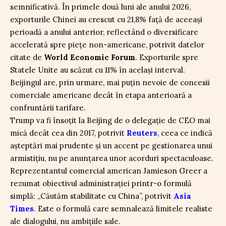
semnificativă. În primele două luni ale anului 2026,
exporturile Chinei au crescut cu 21,8% față de aceeași
perioadă a anului anterior, reflectând o diversificare
accelerată spre piețe non-americane, potrivit datelor
citate de
World Economic Forum
. Exporturile spre
Statele Unite au scăzut cu 11% în același interval.
Beijingul are, prin urmare, mai puțin nevoie de concesii
comerciale americane decât în etapa anterioară a
confruntării tarifare.
Trump va fi însoțit la Beijing de o delegație de CEO mai
mică decât cea din 2017, potrivit
Reuters
, ceea ce indică
așteptări mai prudente și un accent pe gestionarea unui
armistițiu, nu pe anunțarea unor acorduri spectaculoase.
Reprezentantul comercial american Jamieson Greer a
rezumat obiectivul administrației printr-o formulă
simplă: „Căutăm stabilitate cu China”, potrivit
Asia
Times
. Este o formulă care semnalează limitele realiste
ale dialogului, nu ambițiile sale.