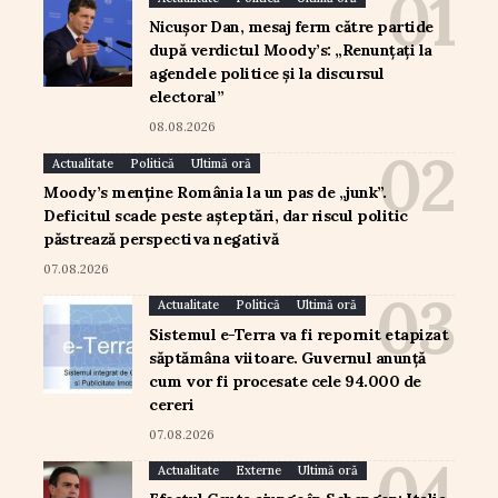
Nicușor Dan, mesaj ferm către partide
după verdictul Moody’s: „Renunțați la
agendele politice și la discursul
electoral”
08.08.2026
Actualitate
Politică
Ultimă oră
Moody’s menține România la un pas de „junk”.
Deficitul scade peste așteptări, dar riscul politic
păstrează perspectiva negativă
07.08.2026
Actualitate
Politică
Ultimă oră
Sistemul e-Terra va fi repornit etapizat
săptămâna viitoare. Guvernul anunță
cum vor fi procesate cele 94.000 de
cereri
07.08.2026
Actualitate
Externe
Ultimă oră