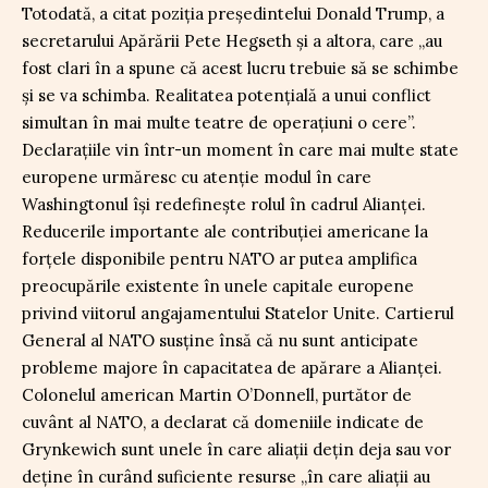
Totodată, a citat poziția președintelui Donald Trump, a
secretarului Apărării Pete Hegseth și a altora, care „au
fost clari în a spune că acest lucru trebuie să se schimbe
şi se va schimba. Realitatea potenţială a unui conflict
simultan în mai multe teatre de operaţiuni o cere”.
Declarațiile vin într-un moment în care mai multe state
europene urmăresc cu atenție modul în care
Washingtonul își redefinește rolul în cadrul Alianței.
Reducerile importante ale contribuției americane la
forțele disponibile pentru NATO ar putea amplifica
preocupările existente în unele capitale europene
privind viitorul angajamentului Statelor Unite. Cartierul
General al NATO susține însă că nu sunt anticipate
probleme majore în capacitatea de apărare a Alianței.
Colonelul american Martin O’Donnell, purtător de
cuvânt al NATO, a declarat că domeniile indicate de
Grynkewich sunt unele în care aliații dețin deja sau vor
deține în curând suficiente resurse „în care aliaţii au