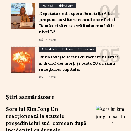
Politică
Ultimă oră
Deputata de diaspora Dumitrița Albu
propune ca viitorii consuli onorifici ai
României să cunoască limba română la
nivel B2
05.08.2026
Actualitate
Externe
Ultimă oră
Rusia lovește Kievul cu rachete balistice
și drone: doi morți și peste 20 de răniți
în regiunea capitalei
05.08.2026
Știri asemănătoare
Sora lui Kim Jong Un
reacționează la scuzele
președintelui sud-coreean după
incidentul cu dronele