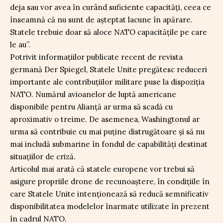
deja sau vor avea în curând suficiente capacităţi, ceea ce
înseamnă că nu sunt de aşteptat lacune în apărare.
Statele trebuie doar să aloce NATO capacităţile pe care
le au”.
Potrivit informațiilor publicate recent de revista
germană Der Spiegel, Statele Unite pregătesc reduceri
importante ale contribuțiilor militare puse la dispoziția
NATO. Numărul avioanelor de luptă americane
disponibile pentru Alianță ar urma să scadă cu
aproximativ o treime. De asemenea, Washingtonul ar
urma să contribuie cu mai puține distrugătoare și să nu
mai includă submarine în fondul de capabilități destinat
situațiilor de criză.
Articolul mai arată că statele europene vor trebui să
asigure propriile drone de recunoaștere, în condițiile în
care Statele Unite intenționează să reducă semnificativ
disponibilitatea modelelor înarmate utilizate în prezent
în cadrul NATO.