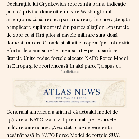
Declarațiile lui Grynkewich reprezintă prima indicație
publică privind domeniile în care Washingtonul
intenționează să reducă participarea și în care așteaptă
o implicare suplimentară din partea aliaților. „Aparatele
de zbor cu şi fără pilot şi navele militare sunt două
domenii în care Canada şi aliaţii europeni ‘pot intensifica
eforturile acum şi pe termen scurt – pe măsură ce
Statele Unite reduc forţele alocate NATO Force Model
în Europa şi le reorientează în altă parte’”, a spus el.
Publicitate
Generalul american a afirmat că actualul model de
apărare al NATO s-a bazat prea mult pe resursele
militare americane: „A existat o co-dependenţă
nesănătoasă în NATO Force Model de forţele SUA”.