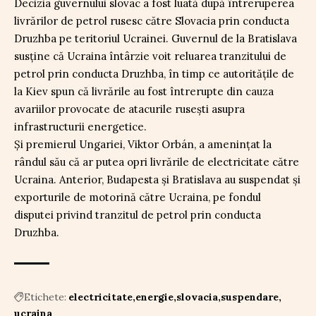
Decizia guvernului slovac a fost luată după întreruperea
livrărilor de petrol rusesc către Slovacia prin conducta
Druzhba pe teritoriul Ucrainei. Guvernul de la Bratislava
susține că Ucraina întârzie voit reluarea tranzitului de
petrol prin conducta Druzhba, în timp ce autoritățile de
la Kiev spun că livrările au fost întrerupte din cauza
avariilor provocate de atacurile rusești asupra
infrastructurii energetice.
Și premierul Ungariei, Viktor Orbán, a amenințat la
rândul său că ar putea opri livrările de electricitate către
Ucraina. Anterior, Budapesta și Bratislava au suspendat și
exporturile de motorină către Ucraina, pe fondul
disputei privind tranzitul de petrol prin conducta
Druzhba.
Etichete:
electricitate
energie
slovacia
suspendare
ucraina