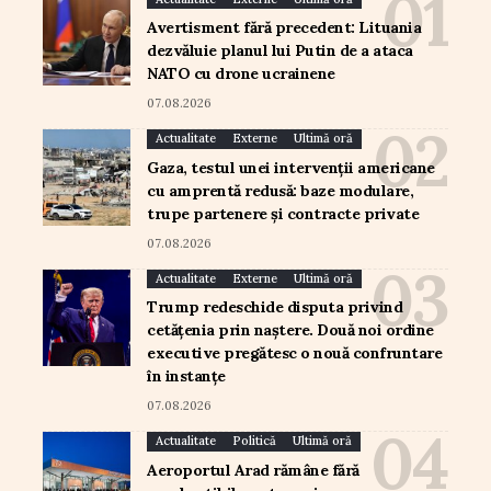
Avertisment fără precedent: Lituania
dezvăluie planul lui Putin de a ataca
NATO cu drone ucrainene
07.08.2026
Actualitate
Externe
Ultimă oră
Gaza, testul unei intervenții americane
cu amprentă redusă: baze modulare,
trupe partenere și contracte private
07.08.2026
Actualitate
Externe
Ultimă oră
Trump redeschide disputa privind
cetățenia prin naștere. Două noi ordine
executive pregătesc o nouă confruntare
în instanțe
07.08.2026
Actualitate
Politică
Ultimă oră
Aeroportul Arad rămâne fără