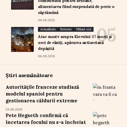
combustibil pentru avioane,
alimentarea fiind suspendată de peste o
săptămână
06.08.2026
Actualitate
Externe
Ultimă oră
Atac masiv asupra Kievului: 17 morți și
zeci de răniți, apărarea antiaeriană
depășită
06.08.2026
Știri asemănătoare
Autoritățile franceze studiază
modelul spaniol pentru
gestionarea căldurii extreme
29.06.2026
Pete Hegseth confirmă că
încetarea focului nu s-a încheiat