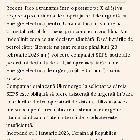
Recent, Fico a transmis într-o postare pe X că își va
respecta promisiunea de a opri ajutorul de urgență cu
energie electrică pentru Ucraina dacă nu va fi reluat
tranzitul petrolului rusesc prin conducta Druzhba. „Am
îndeplinit ceea ce am declarat sâmbătă: Dacă livrările de
petrol către Slovacia nu sunt reluate până luni (23
februarie 2026 n.r.), voi cere companiei SEPS, societate
pe acțiuni deținută de stat, să oprească livrările de
energie electrică de urgență către Ucraina”, a scris
acesta.
Compania ucraineană Ukrenergo, la solicitarea căreia
SEPS este obligată să ofere asistență de urgență în baza
acordurilor dintre operatorii de sistem, utilizează acest
mecanism pentru echilibrarea sistemului energetic
atunci când capacitatea internă de producție este
insuficientă.
Începând cu 3 ianuarie 2026, Ucraina și Republica