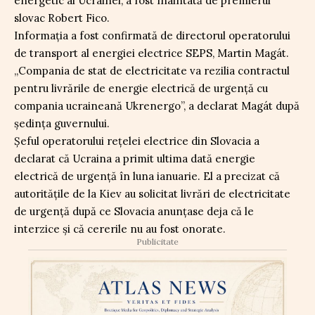
energetic al Ucrainei, a fost înaintată de premierul
slovac Robert Fico.
Informația a fost confirmată de directorul operatorului
de transport al energiei electrice SEPS, Martin Magát.
„Compania de stat de electricitate va rezilia contractul
pentru livrările de energie electrică de urgență cu
compania ucraineană Ukrenergo”, a declarat Magát după
ședința guvernului.
Șeful operatorului rețelei electrice din Slovacia a
declarat că Ucraina a primit ultima dată energie
electrică de urgență în luna ianuarie. El a precizat că
autoritățile de la Kiev au solicitat livrări de electricitate
de urgență după ce Slovacia anunțase deja că le
interzice și că cererile nu au fost onorate.
Publicitate