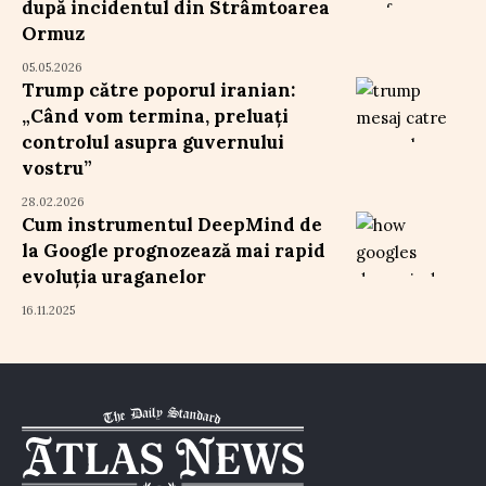
după incidentul din Strâmtoarea
Ormuz
05.05.2026
Trump către poporul iranian:
„Când vom termina, preluați
controlul asupra guvernului
vostru”
28.02.2026
Cum instrumentul DeepMind de
la Google prognozează mai rapid
evoluția uraganelor
16.11.2025