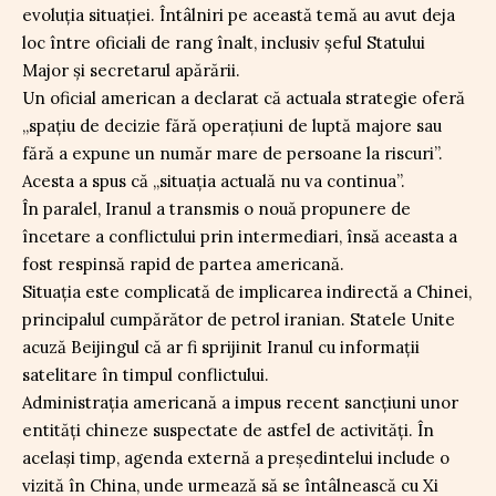
evoluția situației. Întâlniri pe această temă au avut deja
loc între oficiali de rang înalt, inclusiv șeful Statului
Major și secretarul apărării.
Un oficial american a declarat că actuala strategie oferă
„spațiu de decizie fără operațiuni de luptă majore sau
fără a expune un număr mare de persoane la riscuri”.
Acesta a spus că „situația actuală nu va continua”.
În paralel, Iranul a transmis o nouă propunere de
încetare a conflictului prin intermediari, însă aceasta a
fost respinsă rapid de partea americană.
Situația este complicată de implicarea indirectă a Chinei,
principalul cumpărător de petrol iranian. Statele Unite
acuză Beijingul că ar fi sprijinit Iranul cu informații
satelitare în timpul conflictului.
Administrația americană a impus recent sancțiuni unor
entități chineze suspectate de astfel de activități. În
același timp, agenda externă a președintelui include o
vizită în China, unde urmează să se întâlnească cu Xi