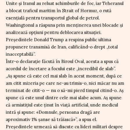
Unite și Iranul au reluat schimburile de foc, iar Teheranul
a blocat traficul maritim în Strait of Hormuz, o rută
esențială pentru transportul global de petrol.
Washingtonul a răspuns prin menținerea unei blocade și
analizează opțiuni pentru deblocarea situației.
Președintele Donald Trump a respins public ultima
propunere transmisă de Iran, calificând-o drept „total
inacceptabilă”.
Într-o declarație făcută în Biroul Oval, acesta a spus că
acordul de încetare a focului este „incredibil de slab”.
„Aș spune că este cel mai slab în acest moment, după ce
am citit mizeria pe care ne-au trimis-o, nici măcar nu am
terminat de citit-o — nu o să-mi pierd timpul citind-o. Aș
spune că este unul dintre cele mai slabe acum. Aș spune
că armistițiul este ținut în viață artificial, unde medicul
intră și spune: «Domnule, persoana dragă are
aproximativ 1% șanse să trăiască»”, a spus el.
Președintele urmează să discute cu lideri militari despre