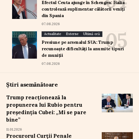
Efectul Ceuta ajunge în Schengen: Italia
controlează suplimentar călătorii veniți
din Spania
07.08.2026
Actualitate
Externe
Ultimă oră
Presiune pe arsenalul SUA: Trump
recunoaște dificultăți la anumite tipuri
de muniții
07.08.2026
Știri asemănătoare
Trump reacționează la
propunerea lui Rubio pentru
președinția Cubei: „Mi se pare
bine”
11.01.2026
Procurorul Curții Penale