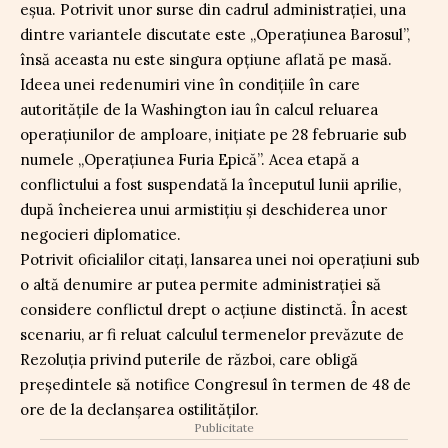
eșua. Potrivit unor surse din cadrul administrației, una
dintre variantele discutate este „Operațiunea Barosul”,
însă aceasta nu este singura opțiune aflată pe masă.
Ideea unei redenumiri vine în condițiile în care
autoritățile de la Washington iau în calcul reluarea
operațiunilor de amploare, inițiate pe 28 februarie sub
numele „Operațiunea Furia Epică”. Acea etapă a
conflictului a fost suspendată la începutul lunii aprilie,
după încheierea unui armistițiu și deschiderea unor
negocieri diplomatice.
Potrivit oficialilor citați, lansarea unei noi operațiuni sub
o altă denumire ar putea permite administrației să
considere conflictul drept o acțiune distinctă. În acest
scenariu, ar fi reluat calculul termenelor prevăzute de
Rezoluția privind puterile de război, care obligă
președintele să notifice Congresul în termen de 48 de
ore de la declanșarea ostilităților.
Publicitate