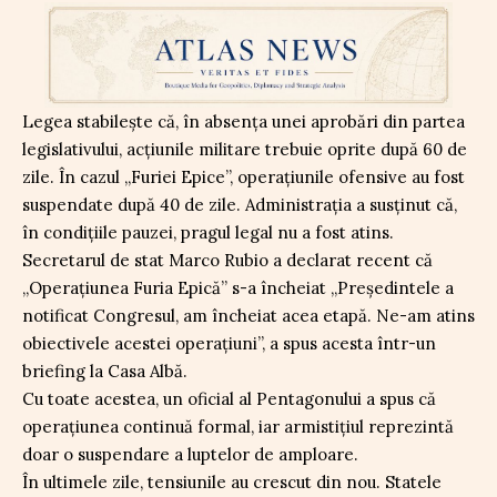
Legea stabilește că, în absența unei aprobări din partea
legislativului, acțiunile militare trebuie oprite după 60 de
zile. În cazul „Furiei Epice”, operațiunile ofensive au fost
suspendate după 40 de zile. Administrația a susținut că,
în condițiile pauzei, pragul legal nu a fost atins.
Secretarul de stat Marco Rubio a declarat recent că
„Operațiunea Furia Epică” s-a încheiat „Președintele a
notificat Congresul, am încheiat acea etapă. Ne-am atins
obiectivele acestei operațiuni”, a spus acesta într-un
briefing la Casa Albă.
Cu toate acestea, un oficial al Pentagonului a spus că
operațiunea continuă formal, iar armistițiul reprezintă
doar o suspendare a luptelor de amploare.
În ultimele zile, tensiunile au crescut din nou. Statele