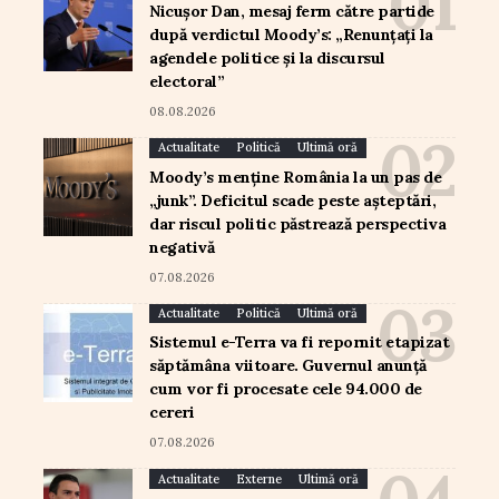
Nicușor Dan, mesaj ferm către partide
după verdictul Moody’s: „Renunțați la
agendele politice și la discursul
electoral”
08.08.2026
Actualitate
Politică
Ultimă oră
Moody’s menține România la un pas de
„junk”. Deficitul scade peste așteptări,
dar riscul politic păstrează perspectiva
negativă
07.08.2026
Actualitate
Politică
Ultimă oră
Sistemul e-Terra va fi repornit etapizat
săptămâna viitoare. Guvernul anunță
cum vor fi procesate cele 94.000 de
cereri
07.08.2026
Actualitate
Externe
Ultimă oră