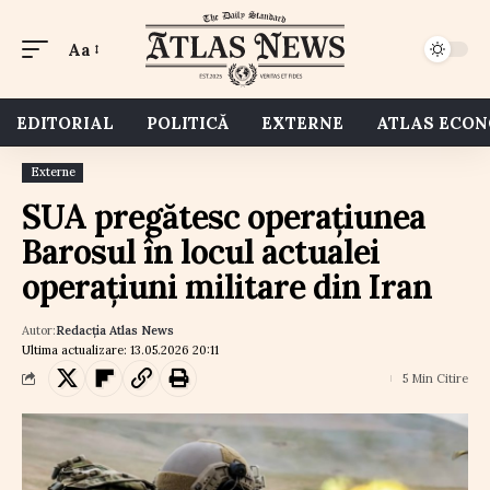
Aa
EDITORIAL
POLITICĂ
EXTERNE
ATLAS ECO
Externe
SUA pregătesc operațiunea
Barosul în locul actualei
operațiuni militare din Iran
Autor:
Redacția Atlas News
Ultima actualizare: 13.05.2026 20:11
5 Min Citire