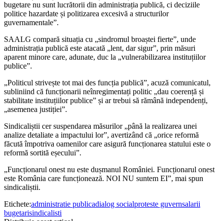
bugetare nu sunt lucrătorii din administrația publică, ci deciziile
politice hazardate și politizarea excesivă a structurilor
guvernamentale”.
SAALG compară situația cu „sindromul broaștei fierte”, unde
administrația publică este atacată „lent, dar sigur”, prin măsuri
aparent minore care, adunate, duc la „vulnerabilizarea instituțiilor
publice”.
„Politicul strivește tot mai des funcția publică”, acuză comunicatul,
subliniind că funcționarii neînregimentați politic „dau coerență și
stabilitate instituțiilor publice” și ar trebui să rămână independenți,
„asemenea justiției”.
Sindicaliștii cer suspendarea măsurilor „până la realizarea unei
analize detaliate a impactului lor”, avertizând că „orice reformă
făcută împotriva oamenilor care asigură funcționarea statului este o
reformă sortită eșecului”.
„Funcționarul onest nu este dușmanul României. Funcționarul onest
este România care funcționează. NOI NU suntem EI”, mai spun
sindicaliștii.
Etichete:
administratie publica
dialog social
proteste guvern
salarii
bugetari
sindicalisti