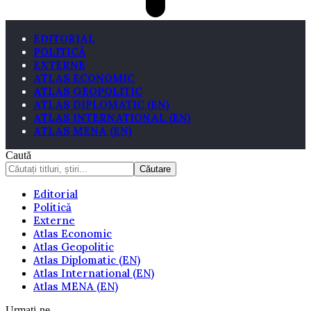
EDITORIAL
POLITICĂ
EXTERNE
ATLAS ECONOMIC
ATLAS GEOPOLITIC
ATLAS DIPLOMATIC (EN)
ATLAS INTERNATIONAL (EN)
ATLAS MENA (EN)
Caută
Editorial
Politică
Externe
Atlas Economic
Atlas Geopolitic
Atlas Diplomatic (EN)
Atlas International (EN)
Atlas MENA (EN)
Urmați-ne