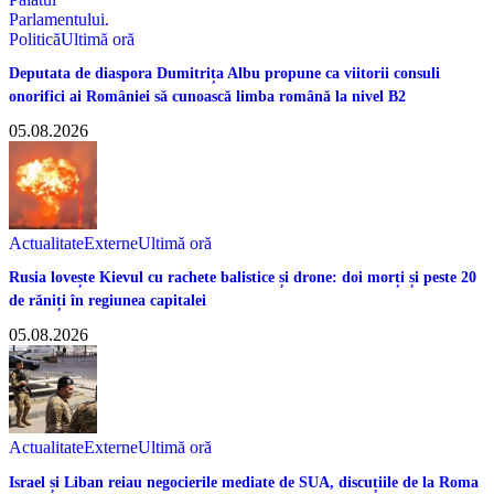
Politică
Ultimă oră
Deputata de diaspora Dumitrița Albu propune ca viitorii consuli
onorifici ai României să cunoască limba română la nivel B2
05.08.2026
Actualitate
Externe
Ultimă oră
Rusia lovește Kievul cu rachete balistice și drone: doi morți și peste 20
de răniți în regiunea capitalei
05.08.2026
Actualitate
Externe
Ultimă oră
Israel și Liban reiau negocierile mediate de SUA, discuțiile de la Roma