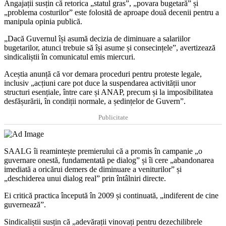
Angajații susțin că retorica „statul gras”, „povara bugetară” și
„problema costurilor” este folosită de aproape două decenii pentru a
manipula opinia publică.
„Dacă Guvernul își asumă decizia de diminuare a salariilor
bugetarilor, atunci trebuie să își asume și consecințele”, avertizează
sindicaliștii în comunicatul emis miercuri.
Aceștia anunță că vor demara proceduri pentru proteste legale,
inclusiv „acțiuni care pot duce la suspendarea activității unor
structuri esențiale, între care și ANAP, precum și la imposibilitatea
desfășurării, în condiții normale, a ședințelor de Guvern”.
Publicitate
SAALG îi reamintește premierului că a promis în campanie „o
guvernare onestă, fundamentată pe dialog” și îi cere „abandonarea
imediată a oricărui demers de diminuare a veniturilor” și
„deschiderea unui dialog real” prin întâlniri directe.
Ei critică practica începută în 2009 și continuată, „indiferent de cine
guvernează”.
Sindicaliștii susțin că „adevărații vinovați pentru dezechilibrele