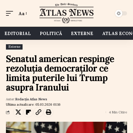
Aa
EDITORIAL
POLITICĂ
EXTERNE
ATLAS ECO
Externe
Senatul american respinge
rezoluția democraților ce
limita puterile lui Trump
asupra Iranului
Autor:
Redacția Atlas News
Ultima actualizare: 05.03.2026 01:16
4 Min Citire