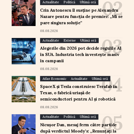
Actualitate
Politică
Ultimă oră
Crin Antonescu îl susține pe Alexandru
Nazare pentru funcția de premier: „Mi se
pare singura soluție”
08.08.2026
Actualitate
Externe
Ultimă oră
Alegerile din 2026 pot decide regulile AI
în SUA. Industria tech investește masiv
în campanii
08.08.2026
Atlas Economic
Actualitate
Ultimă oră
SpaceX și Tesla construiesc Terafab în
Texas, o fabrică uriașă de
semiconductori pentru AI și robotică
08.08.2026
Actualitate
Politică
Ultimă oră
Nicușor Dan, mesaj ferm către partide
după verdictul Moody’s: „Renunțați la