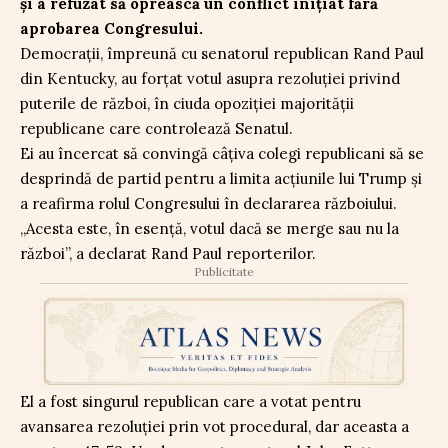
și a refuzat să oprească un conflict inițiat fără
aprobarea Congresului.
Democrații, împreună cu senatorul republican Rand Paul
din Kentucky, au forțat votul asupra rezoluției privind
puterile de război, în ciuda opoziției majorității
republicane care controlează Senatul.
Ei au încercat să convingă câțiva colegi republicani să se
desprindă de partid pentru a limita acțiunile lui Trump și
a reafirma rolul Congresului în declararea războiului.
„Acesta este, în esență, votul dacă se merge sau nu la
război”, a declarat Rand Paul reporterilor.
Publicitate
El a fost singurul republican care a votat pentru
avansarea rezoluției prin vot procedural, dar aceasta a