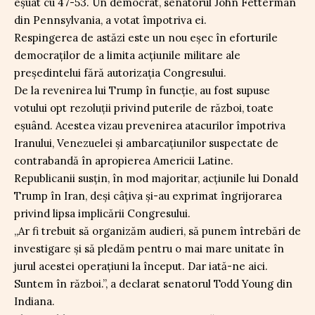
eșuat cu 47-53. Un democrat, senatorul John Fetterman
din Pennsylvania, a votat împotriva ei.
Respingerea de astăzi este un nou eșec în eforturile
democraților de a limita acțiunile militare ale
președintelui fără autorizația Congresului.
De la revenirea lui Trump în funcție, au fost supuse
votului opt rezoluții privind puterile de război, toate
eșuând. Acestea vizau prevenirea atacurilor împotriva
Iranului, Venezuelei și ambarcațiunilor suspectate de
contrabandă în apropierea Americii Latine.
Republicanii susțin, în mod majoritar, acțiunile lui Donald
Trump în Iran, deși câțiva și-au exprimat îngrijorarea
privind lipsa implicării Congresului.
„Ar fi trebuit să organizăm audieri, să punem întrebări de
investigare și să pledăm pentru o mai mare unitate în
jurul acestei operațiuni la început. Dar iată-ne aici.
Suntem în război.”, a declarat senatorul Todd Young din
Indiana.