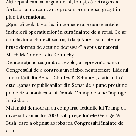
Alți republicani au argumentat, totuși, că retragerea
forțelor americane ar reprezenta un mesaj greșit în
plan internațional.
„Sper că ceilalți vor lua în considerare consecințele
încheierii operațiunilor în curs înainte de a reuși. Ce ar
concluziona chinezii sau rușii dacă America ar pierde
brusc dorința de acțiune decisivă?”, a spus senatorul
Mitch McConnell din Kentucky.
Democrații au susținut că rezoluția reprezintă șansa
Congresului de a controla un război neautorizat. Liderul
minorității din Senat, Charles E. Schumer, a afirmat că
este „șansa republicanilor din Senat de a pune presiune
pe decizia maniacă a lui Donald Trump de a ne împinge
în război”.
Mai mulți democrați au comparat acțiunile lui Trump cu
invazia Irakului din 2003, sub președintele George W.
Bush, care a obținut aprobarea Congresului înainte de
atac.