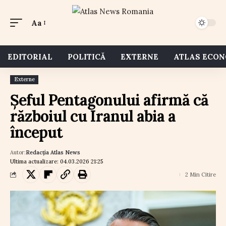
Aa
EDITORIAL
POLITICĂ
EXTERNE
ATLAS ECO
Externe
Șeful Pentagonului afirmă că
războiul cu Iranul abia a
început
Autor:
Redacția Atlas News
Ultima actualizare: 04.03.2026 21:25
2 Min Citire