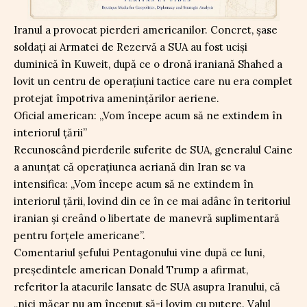
Iranul a provocat pierderi americanilor. Concret, șase
soldați ai Armatei de Rezervă a SUA au fost uciși
duminică în Kuweit, după ce o dronă iraniană Shahed a
lovit un centru de operațiuni tactice care nu era complet
protejat împotriva amenințărilor aeriene.
Oficial american: „Vom începe acum să ne extindem în
interiorul țării”
Recunoscând pierderile suferite de SUA, generalul Caine
a anunțat că operațiunea aeriană din Iran se va
intensifica: „Vom începe acum să ne extindem în
interiorul țării, lovind din ce în ce mai adânc în teritoriul
iranian și creând o libertate de manevră suplimentară
pentru forțele americane”.
Comentariul șefului Pentagonului vine după ce luni,
președintele american Donald Trump a afirmat,
referitor la atacurile lansate de SUA asupra Iranului, că
„nici măcar nu am început să-i lovim cu putere. Valul