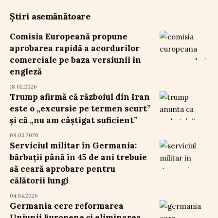
Știri asemănătoare
Comisia Europeană propune
aprobarea rapidă a acordurilor
comerciale pe baza versiunii în
engleză
18.02.2026
Trump afirmă că războiul din Iran
este o „excursie pe termen scurt”
și că „nu am câștigat suficient”
09.03.2026
Serviciul militar în Germania:
bărbații până în 45 de ani trebuie
să ceară aprobare pentru
călătorii lungi
04.04.2026
Germania cere reformarea
Uniunii Europene și eliminarea