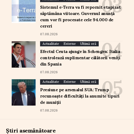
Sistemul e-Terra va fi repornit etapizat
săptămâna viitoare. Guvernul anunță
cum vor fi procesate cele 94.000 de
cereri
07.08.2026
Actualitate
Externe
Ultimă oră
Efectul Ceuta ajunge în Schengen: Italia
controlează suplimentar călătorii veniți
din Spania
07.08.2026
Actualitate
Externe
Ultimă oră
Presiune pe arsenalul SUA: Trump
recunoaște dificultăți la anumite tipuri
de muniții
07.08.2026
Știri asemănătoare