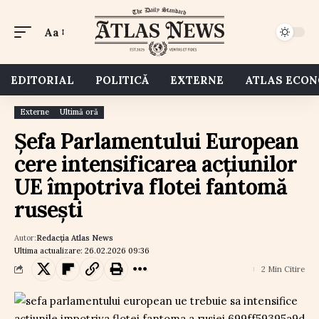
Aa
EDITORIAL
POLITICĂ
EXTERNE
ATLAS ECO
Externe
Ultimă oră
Șefa Parlamentului European
cere intensificarea acțiunilor
UE împotriva flotei fantomă
rusești
Autor:
Redacția Atlas News
Ultima actualizare: 26.02.2026 09:36
2 Min Citire