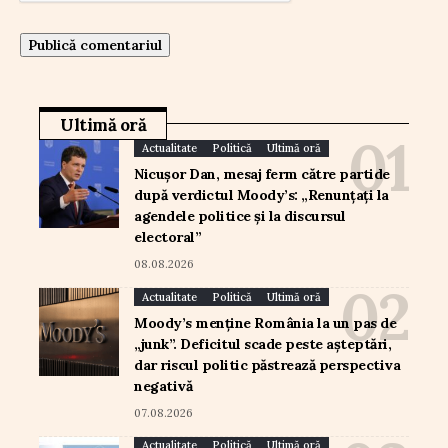
Ultimă oră
Actualitate
Politică
Ultimă oră
Nicușor Dan, mesaj ferm către partide
după verdictul Moody’s: „Renunțați la
agendele politice și la discursul
electoral”
08.08.2026
Actualitate
Politică
Ultimă oră
Moody’s menține România la un pas de
„junk”. Deficitul scade peste așteptări,
dar riscul politic păstrează perspectiva
negativă
07.08.2026
Actualitate
Politică
Ultimă oră