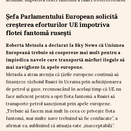
Șefa Parlamentului European solicită
creșterea eforturilor UE împotriva
flotei fantomă rusești
Roberta Metsola a declarat la Sky News că Uniunea
Europeană trebuie să coopereze mai mult pentru a
împiedica navele care transportă mărfuri ilegale să
mai navigheze în apele europene.
Metsola a atras atenția că țările europene continuă să
finanțeze războiul Rusiei în Ucraina prin achiziționarea
de petrol și gaze, recunoscând în același timp că UE nu
face suficient pentru a opri flota fantomă a Rusiei să
transporte petrol sancționat prin apele europene.
„Trebuie să facem mai mult în ceea ce privește flota
fantomă, mai multe nave trebuind să fie confiscate”, a
afirmat ea, subliniind că situația este „inacceptabilă”.