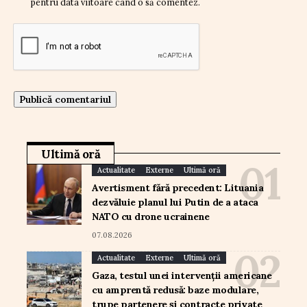
pentru data viitoare când o să comentez.
Ultimă oră
Actualitate
Externe
Ultimă oră
Avertisment fără precedent: Lituania
dezvăluie planul lui Putin de a ataca
NATO cu drone ucrainene
07.08.2026
Actualitate
Externe
Ultimă oră
Gaza, testul unei intervenții americane
cu amprentă redusă: baze modulare,
trupe partenere și contracte private