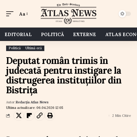
Aa
EDITORIAL
POLITICĂ
EXTERNE
ATLAS ECO
Politică
Ultimă oră
Deputat român trimis în
judecată pentru instigare la
distrugerea instituțiilor din
Bistrița
Autor:
Redacția Atlas News
Ultima actualizare: 06.04.2026 12:05
2 Min Citire