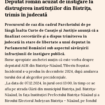
Deputat român acuzat de instigare la
distrugerea instituțiilor din Bistrița,
trimis în judecată
Procurorul de caz din cadrul Parchetului de pe
lângă Înalta Curte de Casaţie şi Justiţie anunță că a
finalizat cercetările și a dispus trimiterea în
judecată în stare de libertate a unui deputat în
Parlamentul României sub aspectul săvârșirii
infracțiunii de instigare publică.
Surse apropiate anchetei susțin că este vorba despre
deputatul AUR din Bistriţa-Năsăud, Tiberiu Boşutar.
Incidentul s-a produs în decembrie 2024, după anularea
turului doi al alegerilor prezidențiale.
„La data de 07.12.2024, în jurul orei 13:00, în timp ce se
afla pe strada Gării din municipiul Bistrița, jud. Bistrița-
Năsăud, în fața Instituției Prefectului Bistrița-Năsăud și a
Biroului Electoral Județean Bistrița – Năsăud, pe fondul