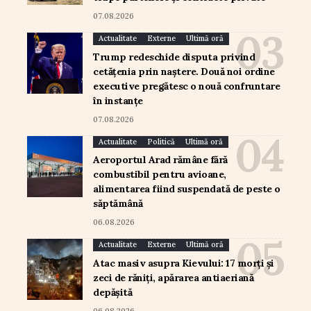
07.08.2026
Actualitate
Externe
Ultimă oră
Trump redeschide disputa privind
cetățenia prin naștere. Două noi ordine
executive pregătesc o nouă confruntare
în instanțe
07.08.2026
Actualitate
Politică
Ultimă oră
Aeroportul Arad rămâne fără
combustibil pentru avioane,
alimentarea fiind suspendată de peste o
săptămână
06.08.2026
Actualitate
Externe
Ultimă oră
Atac masiv asupra Kievului: 17 morți și
zeci de răniți, apărarea antiaeriană
depășită
06.08.2026