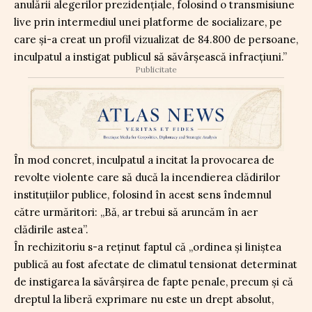
anulării alegerilor prezidențiale, folosind o transmisiune
live prin intermediul unei platforme de socializare, pe
care și-a creat un profil vizualizat de 84.800 de persoane,
inculpatul a instigat publicul să săvârșească infracțiuni.”
Publicitate
În mod concret, inculpatul a incitat la provocarea de
revolte violente care să ducă la incendierea clădirilor
instituțiilor publice, folosind în acest sens îndemnul
către urmăritori: „Bă, ar trebui să aruncăm în aer
clădirile astea”.
În rechizitoriu s-a reținut faptul că „ordinea și liniștea
publică au fost afectate de climatul tensionat determinat
de instigarea la săvârșirea de fapte penale, precum și că
dreptul la liberă exprimare nu este un drept absolut,