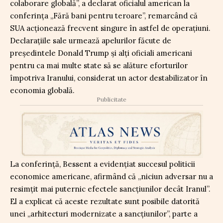
colaborare globală”, a declarat oficialul american la
conferința „Fără bani pentru teroare”, remarcând că
SUA acționează frecvent singure în astfel de operațiuni.
Declarațiile sale urmează apelurilor făcute de
președintele Donald Trump și alți oficiali americani
pentru ca mai multe state să se alăture eforturilor
împotriva Iranului, considerat un actor destabilizator în
economia globală.
Publicitate
La conferință, Bessent a evidențiat succesul politicii
economice americane, afirmând că „niciun adversar nu a
resimțit mai puternic efectele sancțiunilor decât Iranul”.
El a explicat că aceste rezultate sunt posibile datorită
unei „arhitecturi modernizate a sancțiunilor”, parte a