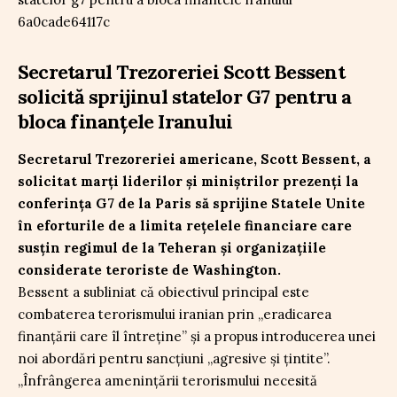
Secretarul Trezoreriei Scott Bessent
solicită sprijinul statelor G7 pentru a
bloca finanțele Iranului
Secretarul Trezoreriei americane, Scott Bessent, a
solicitat marți liderilor și miniștrilor prezenți la
conferința G7 de la Paris să sprijine Statele Unite
în eforturile de a limita rețelele financiare care
susțin regimul de la Teheran și organizațiile
considerate teroriste de Washington.
Bessent a subliniat că obiectivul principal este
combaterea terorismului iranian prin „eradicarea
finanțării care îl întreține” și a propus introducerea unei
noi abordări pentru sancțiuni „agresive și țintite”.
„Înfrângerea amenințării terorismului necesită