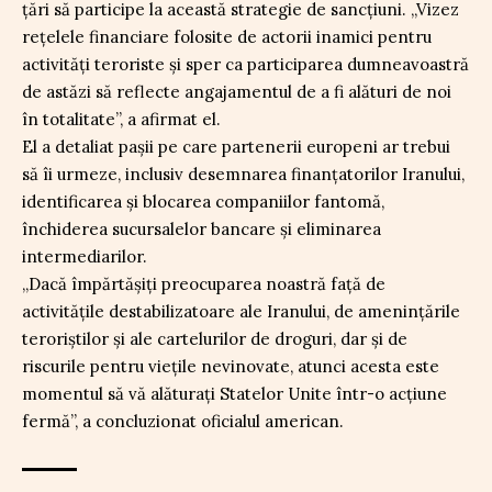
țări să participe la această strategie de sancțiuni. „Vizez
rețelele financiare folosite de actorii inamici pentru
activități teroriste și sper ca participarea dumneavoastră
de astăzi să reflecte angajamentul de a fi alături de noi
în totalitate”, a afirmat el.
El a detaliat pașii pe care partenerii europeni ar trebui
să îi urmeze, inclusiv desemnarea finanțatorilor Iranului,
identificarea și blocarea companiilor fantomă,
închiderea sucursalelor bancare și eliminarea
intermediarilor.
„Dacă împărtășiți preocuparea noastră față de
activitățile destabilizatoare ale Iranului, de amenințările
teroriștilor și ale cartelurilor de droguri, dar și de
riscurile pentru viețile nevinovate, atunci acesta este
momentul să vă alăturați Statelor Unite într-o acțiune
fermă”, a concluzionat oficialul american.