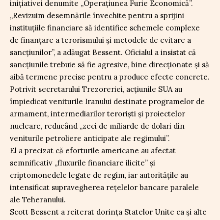
inițiativei denumite „Operațiunea Furie Economică”.
„Revizuim desemnările învechite pentru a sprijini
instituțiile financiare să identifice schemele complexe
de finanțare a terorismului și metodele de evitare a
sancțiunilor”, a adăugat Bessent. Oficialul a insistat că
sancțiunile trebuie să fie agresive, bine direcționate și să
aibă termene precise pentru a produce efecte concrete.
Potrivit secretarului Trezoreriei, acțiunile SUA au
împiedicat veniturile Iranului destinate programelor de
armament, intermediarilor teroriști și proiectelor
nucleare, reducând „zeci de miliarde de dolari din
veniturile petroliere anticipate ale regimului”.
El a precizat că eforturile americane au afectat
semnificativ „fluxurile financiare ilicite” și
criptomonedele legate de regim, iar autoritățile au
intensificat supravegherea rețelelor bancare paralele
ale Teheranului.
Scott Bessent a reiterat dorința Statelor Unite ca și alte