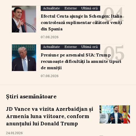
Actualitate
Externe
Ultimă oră
Efectul Ceuta ajunge în Schengen: Italia
controlează suplimentar călătorii veniți
din Spania
07.08.2026
Actualitate
Externe
Ultimă oră
Presiune pe arsenalul SUA: Trump
recunoaște dificultăți la anumite tipuri
de muniții
07.08.2026
Știri asemănătoare
JD Vance va vizita Azerbaidjan și
Armenia luna viitoare, conform
anunțului lui Donald Trump
24.01.2026