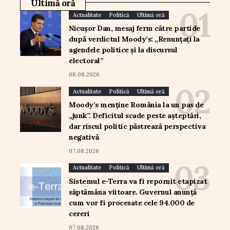
Ultimă oră
Actualitate
Politică
Ultimă oră
Nicușor Dan, mesaj ferm către partide
după verdictul Moody’s: „Renunțați la
agendele politice și la discursul
electoral”
08.08.2026
Actualitate
Politică
Ultimă oră
Moody’s menține România la un pas de
„junk”. Deficitul scade peste așteptări,
dar riscul politic păstrează perspectiva
negativă
07.08.2026
Actualitate
Politică
Ultimă oră
Sistemul e-Terra va fi repornit etapizat
săptămâna viitoare. Guvernul anunță
cum vor fi procesate cele 94.000 de
cereri
07.08.2026