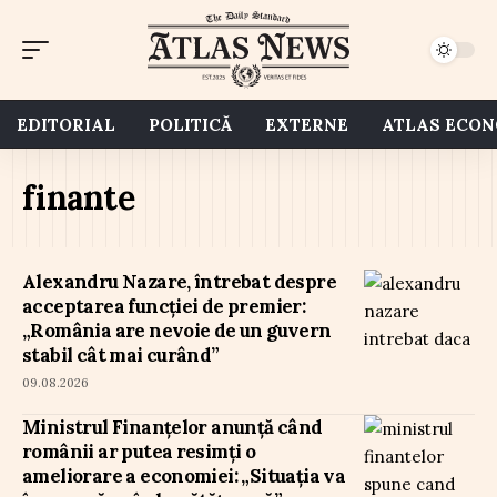
EDITORIAL
POLITICĂ
EXTERNE
ATLAS ECO
finante
Alexandru Nazare, întrebat despre
acceptarea funcției de premier:
„România are nevoie de un guvern
stabil cât mai curând”
09.08.2026
Ministrul Finanțelor anunță când
românii ar putea resimți o
ameliorare a economiei: „Situația va