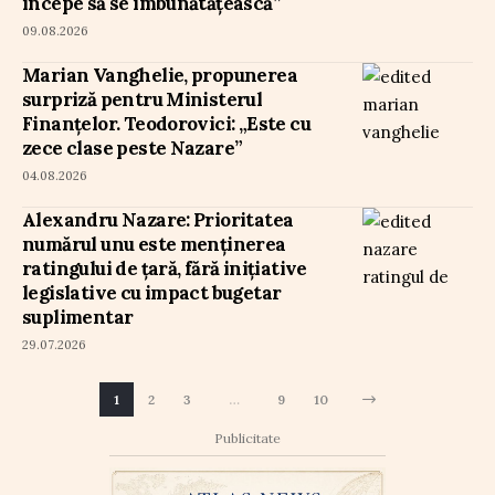
începe să se îmbunătățească”
09.08.2026
Marian Vanghelie, propunerea
surpriză pentru Ministerul
Finanțelor. Teodorovici: „Este cu
zece clase peste Nazare”
04.08.2026
Alexandru Nazare: Prioritatea
numărul unu este menținerea
ratingului de țară, fără inițiative
legislative cu impact bugetar
suplimentar
29.07.2026
1
2
3
…
9
10
Publicitate