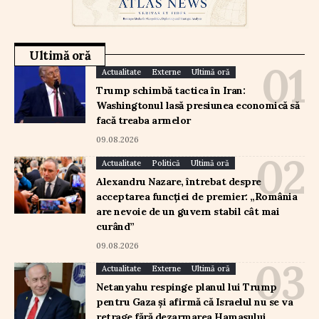
Ultimă oră
Actualitate
Externe
Ultimă oră
Trump schimbă tactica în Iran:
Washingtonul lasă presiunea economică să
facă treaba armelor
09.08.2026
Actualitate
Politică
Ultimă oră
Alexandru Nazare, întrebat despre
acceptarea funcției de premier: „România
are nevoie de un guvern stabil cât mai
curând”
09.08.2026
Actualitate
Externe
Ultimă oră
Netanyahu respinge planul lui Trump
pentru Gaza și afirmă că Israelul nu se va
retrage fără dezarmarea Hamasului