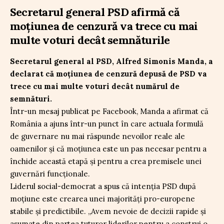
Secretarul general PSD afirmă că
moțiunea de cenzură va trece cu mai
multe voturi decât semnăturile
Secretarul general al PSD, Alfred Simonis Manda, a
declarat că moțiunea de cenzură depusă de PSD va
trece cu mai multe voturi decât numărul de
semnături.
Într-un mesaj publicat pe Facebook, Manda a afirmat că
România a ajuns într-un punct în care actuala formulă
de guvernare nu mai răspunde nevoilor reale ale
oamenilor și că moțiunea este un pas necesar pentru a
închide această etapă și pentru a crea premisele unei
guvernări funcționale.
Liderul social-democrat a spus că intenția PSD după
moțiune este crearea unei majorități pro-europene
stabile și predictibile. „Avem nevoie de decizii rapide și
asumate din partea tuturor liderilor pentru a construi o