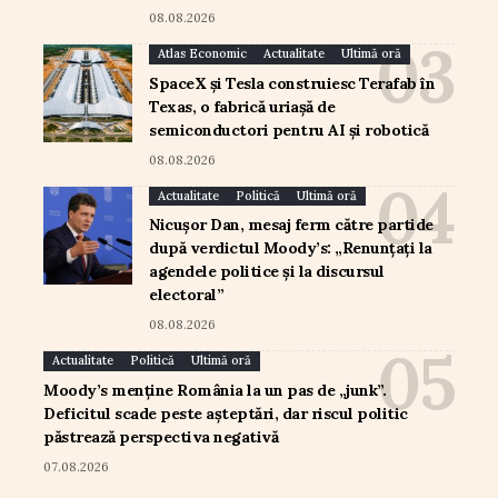
08.08.2026
Atlas Economic
Actualitate
Ultimă oră
SpaceX și Tesla construiesc Terafab în
Texas, o fabrică uriașă de
semiconductori pentru AI și robotică
08.08.2026
Actualitate
Politică
Ultimă oră
Nicușor Dan, mesaj ferm către partide
după verdictul Moody’s: „Renunțați la
agendele politice și la discursul
electoral”
08.08.2026
Actualitate
Politică
Ultimă oră
Moody’s menține România la un pas de „junk”.
Deficitul scade peste așteptări, dar riscul politic
păstrează perspectiva negativă
07.08.2026