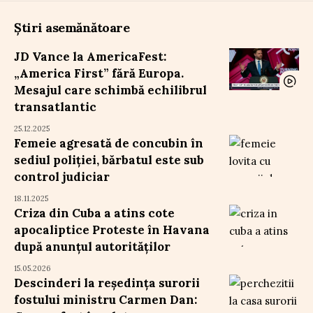
Știri asemănătoare
JD Vance la AmericaFest:
„America First” fără Europa.
Mesajul care schimbă echilibrul
transatlantic
25.12.2025
Femeie agresată de concubin în
sediul poliției, bărbatul este sub
control judiciar
18.11.2025
Criza din Cuba a atins cote
apocaliptice Proteste în Havana
după anunțul autorităților
15.05.2026
Descinderi la reședința surorii
fostului ministru Carmen Dan: