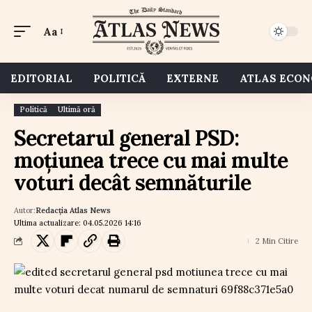
Aa
EDITORIAL
POLITICĂ
EXTERNE
ATLAS ECO
Politică
Ultimă oră
Secretarul general PSD:
moțiunea trece cu mai multe
voturi decât semnăturile
Autor:
Redacția Atlas News
Ultima actualizare: 04.05.2026 14:16
2 Min Citire