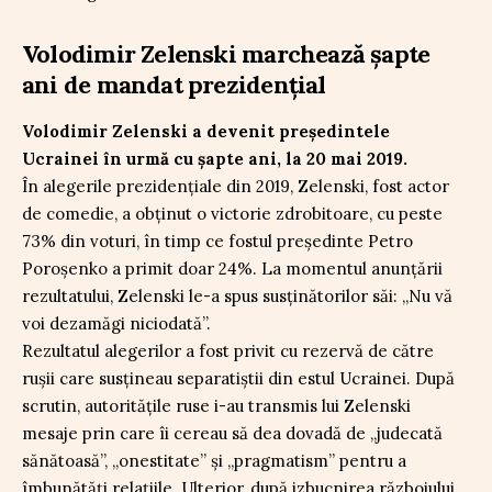
Volodimir Zelenski marchează șapte
ani de mandat prezidențial
Volodimir Zelenski a devenit președintele
Ucrainei în urmă cu șapte ani, la 20 mai 2019.
În alegerile prezidențiale din 2019, Zelenski, fost actor
de comedie, a obținut o victorie zdrobitoare, cu peste
73% din voturi, în timp ce fostul președinte Petro
Poroșenko a primit doar 24%. La momentul anunțării
rezultatului, Zelenski le-a spus susținătorilor săi: „Nu vă
voi dezamăgi niciodată”.
Rezultatul alegerilor a fost privit cu rezervă de către
rușii care susțineau separatiștii din estul Ucrainei. După
scrutin, autoritățile ruse i-au transmis lui Zelenski
mesaje prin care îi cereau să dea dovadă de „judecată
sănătoasă”, „onestitate” și „pragmatism” pentru a
îmbunătăți relațiile. Ulterior, după izbucnirea războiului,