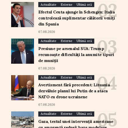
Actualitate
Externe
Ultimă oră
Efectul Ceuta ajunge în Schengen: Italia
controlează suplimentar călătorii veniți
din Spania
07.08.2026
Actualitate
Externe
Ultimă oră
Presiune pe arsenalul SUA: Trump
recunoaște dificultăți la anumite tipuri
de muniții
07.08.2026
Actualitate
Externe
Ultimă oră
Avertisment fără precedent: Lituania
dezvăluie planul lui Putin de a ataca
NATO cu drone ucrainene
07.08.2026
Actualitate
Externe
Ultimă oră
Gaza, testul unei intervenții americane
cu amprentă redusă: baze modulare,