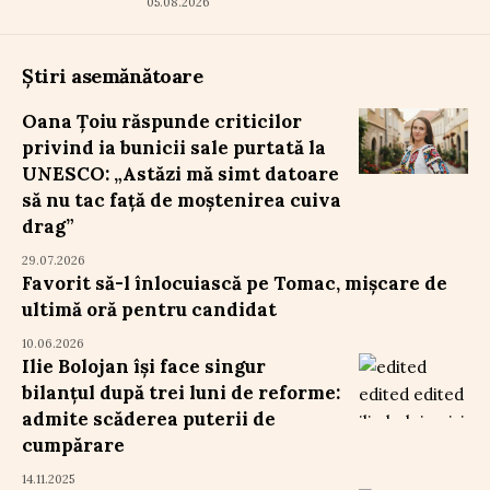
05.08.2026
Știri asemănătoare
Oana Țoiu răspunde criticilor
privind ia bunicii sale purtată la
UNESCO: „Astăzi mă simt datoare
să nu tac față de moștenirea cuiva
drag”
29.07.2026
Favorit să-l înlocuiască pe Tomac, mișcare de
ultimă oră pentru candidat
10.06.2026
Ilie Bolojan își face singur
bilanțul după trei luni de reforme:
admite scăderea puterii de
cumpărare
14.11.2025