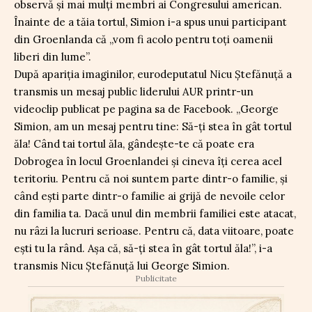
observă și mai mulți membri ai Congresului american.
Înainte de a tăia tortul, Simion i-a spus unui participant
din Groenlanda că „vom fi acolo pentru toți oamenii
liberi din lume”.
După apariția imaginilor, eurodeputatul Nicu Ștefănuță a
transmis un mesaj public liderului AUR printr-un
videoclip publicat pe pagina sa de Facebook. „George
Simion, am un mesaj pentru tine: Să-ți stea în gât tortul
ăla! Când tai tortul ăla, gândește-te că poate era
Dobrogea în locul Groenlandei și cineva îți cerea acel
teritoriu. Pentru că noi suntem parte dintr-o familie, și
când ești parte dintr-o familie ai grijă de nevoile celor
din familia ta. Dacă unul din membrii familiei este atacat,
nu râzi la lucruri serioase. Pentru că, data viitoare, poate
ești tu la rând. Așa că, să-ți stea în gât tortul ăla!”, i-a
transmis Nicu Ștefănuță lui George Simion.
Publicitate