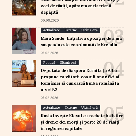
zeci de răniți, apărarea antiaeriană
depășită
06.08.2026
Actualitate
Externe
Ultimă oră
Maia Sandu: Inițiativa opoziției de a mă
suspenda este coordonată de Kremlin
05.08.2026
Politică
Ultimă oră
Deputata de diaspora Dumitrița Albu
propune ca viitorii consuli onorifici ai
României să cunoască limba română la
nivel B2
05.08.2026
Actualitate
Externe
Ultimă oră
Rusia lovește Kievul cu rachete balistice
și drone: doi morți și peste 20 de răniți
în regiunea capitalei