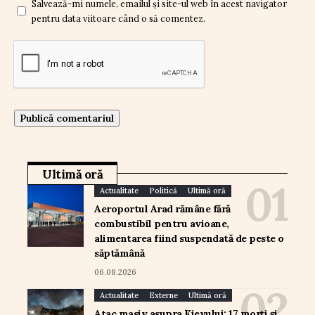
Salvează-mi numele, emailul și site-ul web în acest navigator
pentru data viitoare când o să comentez.
Ultimă oră
Actualitate
Politică
Ultimă oră
Aeroportul Arad rămâne fără
combustibil pentru avioane,
alimentarea fiind suspendată de peste o
săptămână
06.08.2026
Actualitate
Externe
Ultimă oră
Atac masiv asupra Kievului: 17 morți și