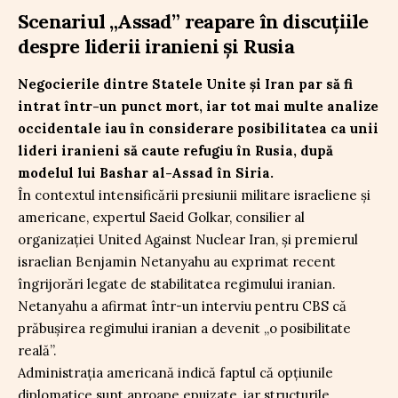
Scenariul „Assad” reapare în discuțiile
despre liderii iranieni și Rusia
Negocierile dintre Statele Unite și Iran par să fi
intrat într-un punct mort, iar tot mai multe analize
occidentale iau în considerare posibilitatea ca unii
lideri iranieni să caute refugiu în Rusia, după
modelul lui Bashar al-Assad în Siria.
În contextul intensificării presiunii militare israeliene și
americane, expertul Saeid Golkar, consilier al
organizației United Against Nuclear Iran, și premierul
israelian Benjamin Netanyahu au exprimat recent
îngrijorări legate de stabilitatea regimului iranian.
Netanyahu a afirmat într-un interviu pentru CBS că
prăbușirea regimului iranian a devenit „o posibilitate
reală”.
Administrația americană indică faptul că opțiunile
diplomatice sunt aproape epuizate, iar structurile