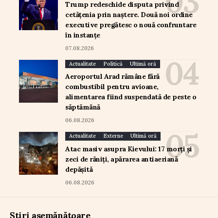
Trump redeschide disputa privind
cetățenia prin naștere. Două noi ordine
executive pregătesc o nouă confruntare
în instanțe
07.08.2026
Actualitate
Politică
Ultimă oră
Aeroportul Arad rămâne fără
combustibil pentru avioane,
alimentarea fiind suspendată de peste o
săptămână
06.08.2026
Actualitate
Externe
Ultimă oră
Atac masiv asupra Kievului: 17 morți și
zeci de răniți, apărarea antiaeriană
depășită
06.08.2026
Știri asemănătoare