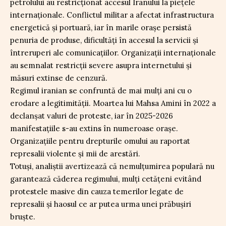
petrolului au restricționat accesul Iranului la piețele
internaționale. Conflictul militar a afectat infrastructura
energetică și portuară, iar în marile orașe persistă
penuria de produse, dificultăți în accesul la servicii și
întreruperi ale comunicațiilor. Organizații internaționale
au semnalat restricții severe asupra internetului și
măsuri extinse de cenzură.
Regimul iranian se confruntă de mai mulți ani cu o
erodare a legitimității. Moartea lui Mahsa Amini în 2022 a
declanșat valuri de proteste, iar în 2025-2026
manifestațiile s-au extins în numeroase orașe.
Organizațiile pentru drepturile omului au raportat
represalii violente și mii de arestări.
Totuși, analiștii avertizează că nemulțumirea populară nu
garantează căderea regimului, mulți cetățeni evitând
protestele masive din cauza temerilor legate de
represalii și haosul ce ar putea urma unei prăbușiri
bruște.