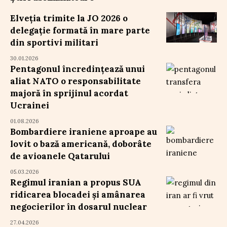
Elveția trimite la JO 2026 o
delegație formată în mare parte
din sportivi militari
30.01.2026
Pentagonul încredințează unui
aliat NATO o responsabilitate
majoră în sprijinul acordat
Ucrainei
01.08.2026
Bombardiere iraniene aproape au
lovit o bază americană, doborâte
de avioanele Qatarului
05.03.2026
Regimul iranian a propus SUA
ridicarea blocadei și amânarea
negocierilor în dosarul nuclear
27.04.2026