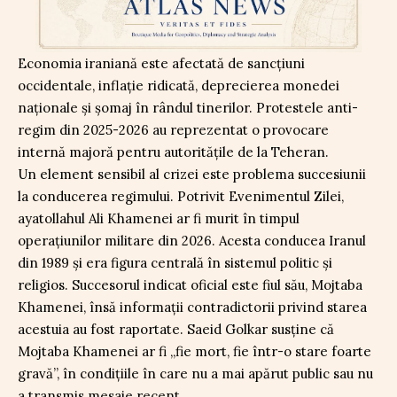
Economia iraniană este afectată de sancțiuni
occidentale, inflație ridicată, deprecierea monedei
naționale și șomaj în rândul tinerilor. Protestele anti-
regim din 2025-2026 au reprezentat o provocare
internă majoră pentru autoritățile de la Teheran.
Un element sensibil al crizei este problema succesiunii
la conducerea regimului. Potrivit Evenimentul Zilei,
ayatollahul Ali Khamenei ar fi murit în timpul
operațiunilor militare din 2026. Acesta conducea Iranul
din 1989 și era figura centrală în sistemul politic și
religios. Succesorul indicat oficial este fiul său, Mojtaba
Khamenei, însă informații contradictorii privind starea
acestuia au fost raportate. Saeid Golkar susține că
Mojtaba Khamenei ar fi „fie mort, fie într-o stare foarte
gravă”, în condițiile în care nu a mai apărut public sau nu
a transmis mesaje recent.