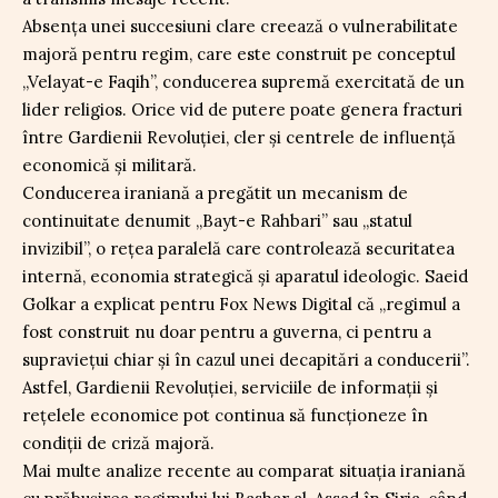
Absența unei succesiuni clare creează o vulnerabilitate
majoră pentru regim, care este construit pe conceptul
„Velayat-e Faqih”, conducerea supremă exercitată de un
lider religios. Orice vid de putere poate genera fracturi
între Gardienii Revoluției, cler și centrele de influență
economică și militară.
Conducerea iraniană a pregătit un mecanism de
continuitate denumit „Bayt-e Rahbari” sau „statul
invizibil”, o rețea paralelă care controlează securitatea
internă, economia strategică și aparatul ideologic. Saeid
Golkar a explicat pentru Fox News Digital că „regimul a
fost construit nu doar pentru a guverna, ci pentru a
supraviețui chiar și în cazul unei decapitări a conducerii”.
Astfel, Gardienii Revoluției, serviciile de informații și
rețelele economice pot continua să funcționeze în
condiții de criză majoră.
Mai multe analize recente au comparat situația iraniană