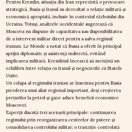
Pentru Kremlin, situația din Iran reprezintă o provocare
strategică. Rusia și Iranul au dezvoltat o relație militară și
economică apropiată, inclusiv în contextul războiului din
Ucraina. Totuși, analizele occidentale sugerează că
Moscova nu dispune de capacitatea sau disponibilitatea
de a interveni militar direct pentru a salva regimul
iranian. Le Monde a notat că Rusia a oferit în principal
sprijin diplomatic și asistență indirectă, evitând
implicarea militară. Kremlinul încearcă să mențină un
echilibru între relația cu Iranul și negocierile cu Statele
Unite.
Un colaps al regimului iranian ar însemna pentru Rusia
pierderea unui aliat regional important, deși creșterea
prețurilor la petrol și gaze aduce beneficii economice
Moscovei.
Experții discută trei scenarii principale: continuarea
regimului prin reorganizarea centrelor de putere și
consolidarea controlului militar; o tranziție controlată