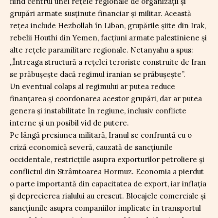
fiind centrul unei rețele regionale de organizații și
grupări armate susținute financiar și militar. Această
rețea include Hezbollah în Liban, grupările șiite din Irak,
rebelii Houthi din Yemen, facțiuni armate palestiniene și
alte rețele paramilitare regionale. Netanyahu a spus:
„Întreaga structură a rețelei teroriste construite de Iran
se prăbușește dacă regimul iranian se prăbușește”.
Un eventual colaps al regimului ar putea reduce
finanțarea și coordonarea acestor grupări, dar ar putea
genera și instabilitate în regiune, inclusiv conflicte
interne și un posibil vid de putere.
Pe lângă presiunea militară, Iranul se confruntă cu o
criză economică severă, cauzată de sancțiunile
occidentale, restricțiile asupra exporturilor petroliere și
conflictul din Strâmtoarea Hormuz. Economia a pierdut
o parte importantă din capacitatea de export, iar inflația
și deprecierea rialului au crescut. Blocajele comerciale și
sancțiunile asupra companiilor implicate în transportul