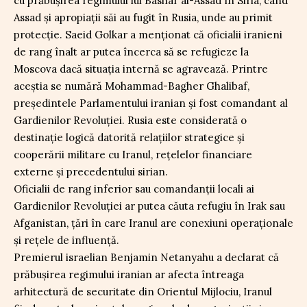
cu prăbușirea regimului lui Bashar al-Assad în Siria, când
Assad și apropiații săi au fugit în Rusia, unde au primit
protecție. Saeid Golkar a menționat că oficialii iranieni
de rang înalt ar putea încerca să se refugieze la
Moscova dacă situația internă se agravează. Printre
aceștia se numără Mohammad-Bagher Ghalibaf,
președintele Parlamentului iranian și fost comandant al
Gardienilor Revoluției. Rusia este considerată o
destinație logică datorită relațiilor strategice și
cooperării militare cu Iranul, rețelelor financiare
externe și precedentului sirian.
Oficialii de rang inferior sau comandanții locali ai
Gardienilor Revoluției ar putea căuta refugiu în Irak sau
Afganistan, țări în care Iranul are conexiuni operaționale
și rețele de influență.
Premierul israelian Benjamin Netanyahu a declarat că
prăbușirea regimului iranian ar afecta întreaga
arhitectură de securitate din Orientul Mijlociu, Iranul