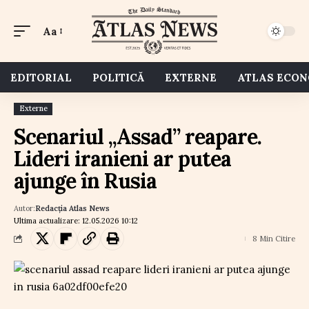
Aa
EDITORIAL
POLITICĂ
EXTERNE
ATLAS ECO
Externe
Scenariul „Assad” reapare.
Lideri iranieni ar putea
ajunge în Rusia
Autor:
Redacția Atlas News
Ultima actualizare: 12.05.2026 10:12
8 Min Citire