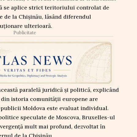
 se aplice strict teritoriului controlat de
le de la Chișinău, lăsând diferendul
uționare ulterioară.
Publicitate
eastă paralelă juridică și politică, explicând
e din istoria comunității europene are
epublicii Moldova este evaluat individual.
opolitice speculate de Moscova, Bruxelles-ul
vergență mult mai profund, dezvoltat în
rnul de la Chișinău.