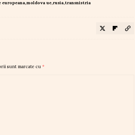
e europeana
moldova ue
rusia
transnistria
orii sunt marcate cu
*