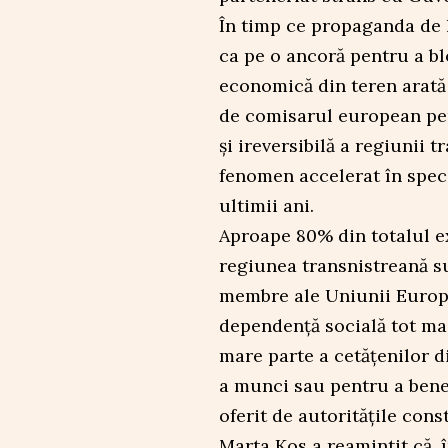
În timp ce propaganda de 
ca pe o ancoră pentru a b
economică din teren arată
de comisarul european pen
și ireversibilă a regiunii
fenomen accelerat în speci
ultimii ani.
Aproape 80% din totalul e
regiunea transnistreană su
membre ale Uniunii Europe
dependență socială tot ma
mare parte a cetățenilor d
a munci sau pentru a bene
oferit de autoritățile cons
Marta Kos a reamintit că, 