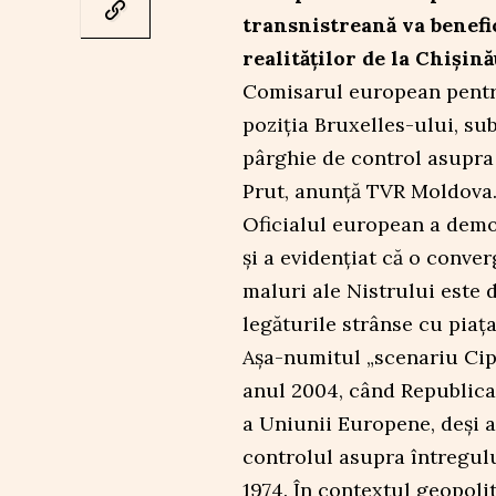
transnistreană va benefic
realităților de la Chișină
Comisarul european pentru 
poziția Bruxelles-ului, su
pârghie de control asupra
Prut, anunță TVR Moldova
Oficialul european a demon
și a evidențiat că o conve
maluri ale Nistrului este d
legăturile strânse cu piaț
Așa-numitul „scenariu Cipr
anul 2004, când Republica
a Uniunii Europene, deși a
controlul asupra întregului
1974. În contextul geopolit