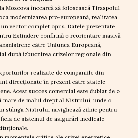
la Moscova încearcă să folosească Tiraspolul
loca modernizarea pro-europeană, realitatea
 un vector complet opus. Datele prezentate
tru Extindere confirmă o reorientare masivă
 transnistrene către Uniunea Europeană,
al după izbucnirea crizelor regionale din
xporturilor realizate de companiile din
nt direcționate în prezent către statele
ne. Acest succes comercial este dublat de o
i mare de malul drept al Nistrului, unde o
in stânga Nistrului navighează zilnic pentru
ficia de sistemul de asigurări medicale
tituționale.
în momentele critice ale crizei energetice,