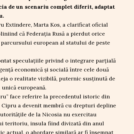
ia de un scenariu complet diferit, adaptat
u.
Extindere, Marta Kos, a clarificat oficial
bliniind că Federația Rusă a pierdut orice
 parcursului european al statului de peste
.
tat speculațiile privind o integrare parțială
rgență economică și socială între cele două
eja o realitate vizibilă, puternic susținută de
a unică europeană.
u” face referire la precedentul istoric din
 Cipru a devenit membră cu drepturi depline
utoritățile de la Nicosia nu exercitau
 teritoriu, insula fiind divizată din anul
ic actual, o abordare similară ar fi însemnat