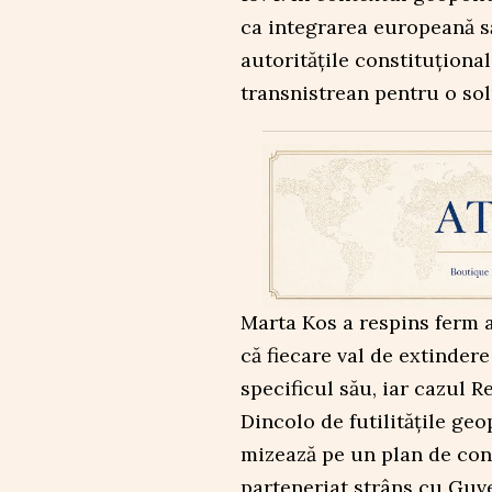
ca integrarea europeană să
autoritățile constituționa
transnistrean pentru o sol
Marta Kos a respins ferm ac
că fiecare val de extinder
specificul său, iar cazul R
Dincolo de futilitățile ge
mizează pe un plan de con
parteneriat strâns cu Guve