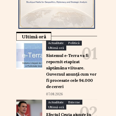
Ultimă oră
Actualitate
Politică
Ultimă oră
Sistemul e-Terra va fi
repornit etapizat
săptămâna viitoare.
Guvernul anunță cum vor
fi procesate cele 94.000
de cereri
07.08.2026
Actualitate
Externe
Ultimă oră
Efectul Ceuta ajunge în