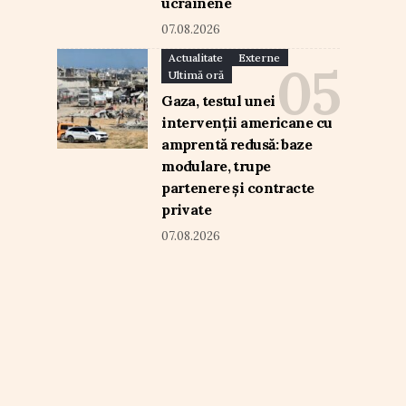
ucrainene
07.08.2026
Actualitate
Externe
Ultimă oră
Gaza, testul unei
intervenții americane cu
amprentă redusă: baze
modulare, trupe
partenere și contracte
private
07.08.2026