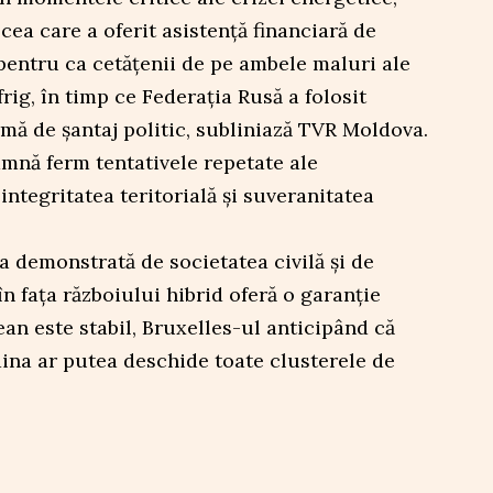
ea care a oferit asistență financiară de
 pentru ca cetățenii de pe ambele maluri ale
rig, în timp ce Federația Rusă a folosit
rmă de șantaj politic, subliniază TVR Moldova.
nă ferm tentativele repetate ale
ntegritatea teritorială și suveranitatea
ța demonstrată de societatea civilă și de
 în fața războiului hibrid oferă o garanție
an este stabil, Bruxelles-ul anticipând că
ina ar putea deschide toate clusterele de