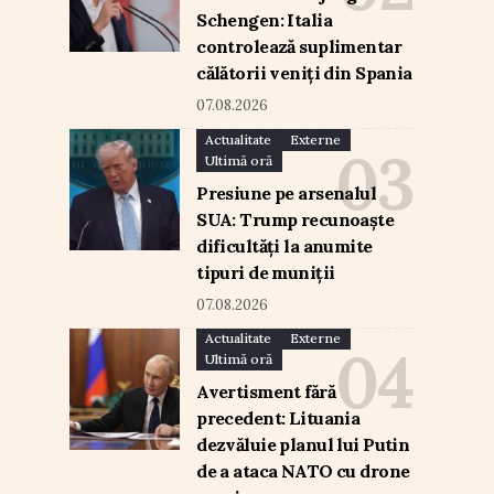
Schengen: Italia
controlează suplimentar
călătorii veniți din Spania
07.08.2026
Actualitate
Externe
Ultimă oră
Presiune pe arsenalul
SUA: Trump recunoaște
dificultăți la anumite
tipuri de muniții
07.08.2026
Actualitate
Externe
Ultimă oră
Avertisment fără
precedent: Lituania
dezvăluie planul lui Putin
de a ataca NATO cu drone