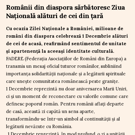
Românii din diaspora sărbătoresc Ziua
Națională alături de cei din țară
Cu ocazia Zilei Naționale a României, milioane de
români din diaspora celebrează 1 Decembrie alături
de cei de acasă, reafirmând sentimentul de unitate
și apartenență la aceeași identitate culturală.
FADERE (Federația Asociațiilor de Români din Europa) a
transmis un mesaj oficial tuturor românilor, subliniind
importanța solidarității naționale și a legăturii spirituale
care unește comunitatea românească peste granițe.
1 Decembrie reprezintă nu doar aniversarea Marii Uniri,
ci și un moment de reconectare cu valorile comune care
definesc poporul român. Pentru românii aflați departe
de casă, această zi capătă un sens aparte,
transformându-se într-un simbol al continuității și al
legăturii nevăzute cu România.
„1 Decembrie reprezintă, în mod profund, o zi a unității