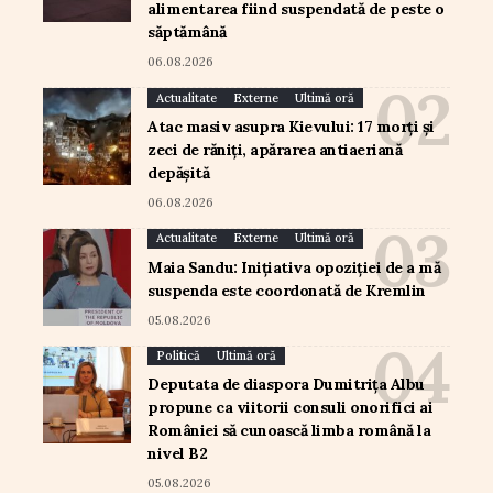
alimentarea fiind suspendată de peste o
săptămână
06.08.2026
Actualitate
Externe
Ultimă oră
Atac masiv asupra Kievului: 17 morți și
zeci de răniți, apărarea antiaeriană
depășită
06.08.2026
Actualitate
Externe
Ultimă oră
Maia Sandu: Inițiativa opoziției de a mă
suspenda este coordonată de Kremlin
05.08.2026
Politică
Ultimă oră
Deputata de diaspora Dumitrița Albu
propune ca viitorii consuli onorifici ai
României să cunoască limba română la
nivel B2
05.08.2026