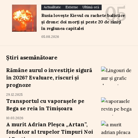
Actualitate
Externe
Ultimă oră
Rusia lovește Kievul cu rachete balistice
și drone: doi morți și peste 20 de răniți
în regiunea capitalei
05.08.2026
Știri asemănătoare
Rămâne aurul o investiție sigură
în 2026? Evaluare, riscuri și
prognoze
29.12.2025
Transportul cu vaporașele pe
Bega se reia în Timișoara
10.03.2026
A murit Adrian Pleșca „Artan”,
fondator al trupelor Timpuri Noi