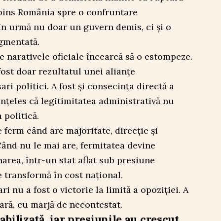
mpins România spre o confruntare
în urmă nu doar un guvern demis, ci și o
agmentată.
e narativele oficiale încearcă să o estompeze.
ost doar rezultatul unei alianțe
ri politici. A fost și consecința directă a
nțeles că legitimitatea administrativă nu
 politică.
ferm când are majoritate, direcție și
ând nu le mai are, fermitatea devine
area, într-un stat aflat sub presiune
e transformă în cost național.
i nu a fost o victorie la limită a opoziției. A
lară, cu marjă de necontestat.
bilizată, iar presiunile au crescut