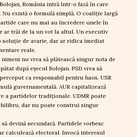
olojan, România intră într-o fază în care
. Nu există o formulă simplă. O coaliție largă
artide care nu mai au încredere unele în
 ar trăi de la un vot la altul. Un executiv
 soluție de avarie, dar ar ridica imediat
mentare reale.
 nimeni nu vrea să plătească singur nota de
epătat după eșecul Bolojan. PSD vrea să
ie perceput ca responsabil pentru haos. USR
rmulă guvernamentală. AUR capitalizează
are a partidelor tradiționale. UDMR poate
hilibru, dar nu poate construi singur
ă să devină secundară. Partidele vorbesc
ar calculează electoral. Invocă interesul