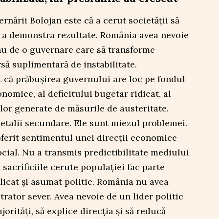
rnării Bolojan este că a cerut societății să
e a demonstra rezultate. România avea nevoie
nu de o guvernare care să transforme
rsă suplimentară de instabilitate.
t că prăbușirea guvernului are loc pe fondul
conomice, al deficitului bugetar ridicat, al
nilor generate de măsurile de austeritate.
etalii secundare. Ele sunt miezul problemei.
ferit sentimentul unei direcții economice
cial. Nu a transmis predictibilitate mediului
sacrificiile cerute populației fac parte
licat și asumat politic. România nu avea
rator sever. Avea nevoie de un lider politic
orități, să explice direcția și să reducă