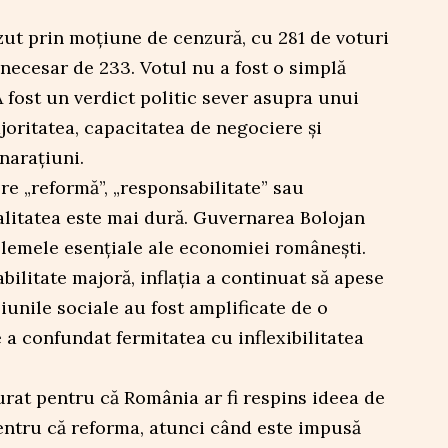
zut prin moțiune de cenzură, cu 281 de voturi
necesar de 233. Votul nu a fost o simplă
 fost un verdict politic sever asupra unui
oritatea, capacitatea de negociere și
narațiuni.
e „reformă”, „responsabilitate” sau
ealitatea este mai dură. Guvernarea Bolojan
blemele esențiale ale economiei românești.
bilitate majoră, inflația a continuat să apese
iunile sociale au fost amplificate de o
a confundat fermitatea cu inflexibilitatea
turat pentru că România ar fi respins ideea de
pentru că reforma, atunci când este impusă