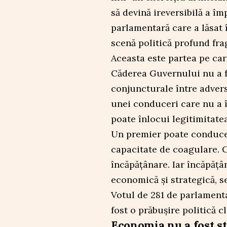
să devină ireversibilă a î
parlamentară care a lăsat 
scenă politică profund fr
Aceasta este partea pe car
Căderea Guvernului nu a f
conjuncturale între adversa
unei conduceri care nu a î
poate înlocui legitimitatea
Un premier poate conduce 
capacitate de coagulare. C
încăpățânare. Iar încăpățân
economică și strategică, s
Votul de 281 de parlamentar
fost o prăbușire politică c
Economia nu a fost sta