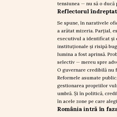
tensiunea — nu să o ducă 
Reflectorul îndreptat
Se spune, în narativele ofi
a arătat mizeria. Parțial, 
executivul a identificat și
instituționale și risipă b
lumina a fost aprinsă. Prob
selectiv — mereu spre adve
O guvernare credibilă nu f
Reformele asumate public, 
gestionarea propriilor vul
umbră. Și în politică, cred
în acele zone pe care alegi
România intră în faza