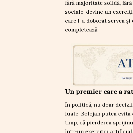
fără majoritate solidă, făr
sociale, devine un exerciți
care l-a doborât servea și
completează.
Un premier care a ra
În politică, nu doar decizi
luate. Bolojan putea evita 
timp, că pierderea spriji
într-un exercițiu artificia