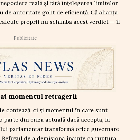
ă negociere reală și fără înțelegerea limitelor
u de autoritate golit de eficiență. Că alianța
 calcule proprii nu schimbă acest verdict — îl
Publicitate
tat momentul retragerii
ile contează, ci și momentul în care sunt
o parte din criza actuală dacă accepta, la
nului parlamentar transformă orice guvernare
l. Refuzul de a demisiona înainte ca ruptura