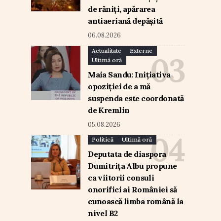
de răniți, apărarea
antiaeriană depășită
06.08.2026
Actualitate
Externe
Ultimă oră
Maia Sandu: Inițiativa
opoziției de a mă
suspenda este coordonată
de Kremlin
05.08.2026
Politică
Ultimă oră
Deputata de diaspora
Dumitrița Albu propune
ca viitorii consuli
onorifici ai României să
cunoască limba română la
nivel B2