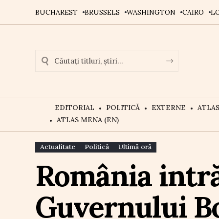
BUCHAREST
BRUSSELS
WASHINGTON
CAIRO
L
EDITORIAL
POLITICĂ
EXTERNE
ATLA
ATLAS MENA (EN)
Actualitate
Politică
Ultimă oră
România intră
Guvernului Bol