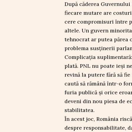
După căderea Guvernului B
fiecare mutare are costuri
cere compromisuri între p
altele. Un guvern minoritar
tehnocrat ar putea părea o
problema susținerii parla
Complicația suplimentară:
plată. PNL nu poate ieși n
revină la putere fără să f
caută să rămână într-o fo
furia publică și orice ero
deveni din nou piesa de ec
stabilitatea.
În acest joc, România risc
despre responsabilitate, d