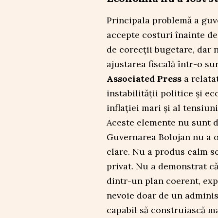
Principala problemă a guve
accepte costuri înainte d
de corecții bugetare, dar 
ajustarea fiscală într-o su
Associated Press
a relata
instabilității politice și e
inflației mari și al tensiu
Aceste elemente nu sunt d
Guvernarea Bolojan nu a o
clare. Nu a produs calm so
privat. Nu a demonstrat că 
dintr-un plan coerent, exp
nevoie doar de un administ
capabil să construiască maj