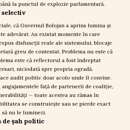
până la punctul de explozie parlamentară.
 selectiv
ciale, că Guvernul Bolojan a aprins lumina și
este adevărat. Au existat momente în care
 expus disfuncții reale ale sistemului, blocaje
ugetară greu de contestat. Problema nu este că
lema este că reflectorul a fost îndreptat
rsari, niciodată spre propria ogradă.
ace audit politic doar acolo unde îl convine.
angajamentele față de partenerii de coaliție,
nerabilități — toate acestea au rămas în
ibilitatea se construiește sau se pierde exact
 să nu le luminezi.
 de șah politic