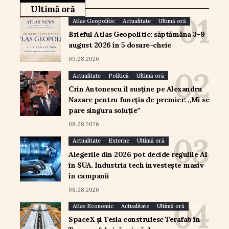
Ultimă oră
Atlas Geopolitic
Actualitate
Ultimă oră
Brieful Atlas Geopolitic: săptămâna 3–9
august 2026 în 5 dosare-cheie
09.08.2026
Actualitate
Politică
Ultimă oră
Crin Antonescu îl susține pe Alexandru
Nazare pentru funcția de premier: „Mi se
pare singura soluție”
08.08.2026
Actualitate
Externe
Ultimă oră
Alegerile din 2026 pot decide regulile AI
în SUA. Industria tech investește masiv
în campanii
08.08.2026
Atlas Economic
Actualitate
Ultimă oră
SpaceX și Tesla construiesc Terafab în