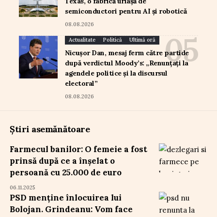
Texas, o fabrică uriașă de
semiconductori pentru AI și robotică
08.08.2026
Actualitate
Politică
Ultimă oră
Nicușor Dan, mesaj ferm către partide
după verdictul Moody’s: „Renunțați la
agendele politice și la discursul
electoral”
08.08.2026
Știri asemănătoare
Farmecul banilor: O femeie a fost
prinsă după ce a înșelat o
persoană cu 25.000 de euro
06.11.2025
PSD menține înlocuirea lui
Bolojan. Grindeanu: Vom face