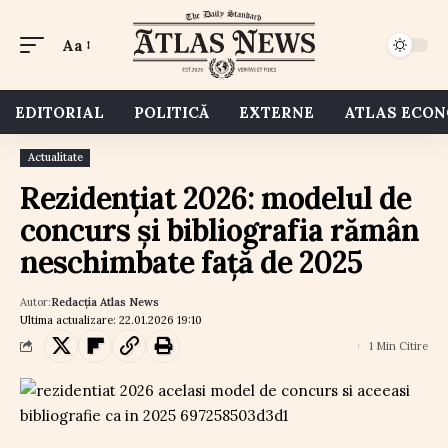
Aa
EDITORIAL
POLITICĂ
EXTERNE
ATLAS ECO
Actualitate
Rezidențiat 2026: modelul de
concurs și bibliografia rămân
neschimbate față de 2025
Autor:
Redacția Atlas News
Ultima actualizare: 22.01.2026 19:10
1 Min Citire