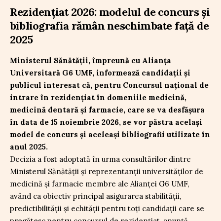
Rezidențiat 2026: modelul de concurs și
bibliografia rămân neschimbate față de
2025
Ministerul Sănătății, împreună cu Alianța
Universitară G6 UMF, informează candidații și
publicul interesat că, pentru Concursul național de
intrare în rezidențiat în domeniile medicină,
medicină dentară și farmacie, care se va desfășura
în data de 15 noiembrie 2026, se vor păstra același
model de concurs și aceleași bibliografii utilizate în
anul 2025.
Decizia a fost adoptată în urma consultărilor dintre
Ministerul Sănătății și reprezentanții universităților de
medicină și farmacie membre ale Alianței G6 UMF,
având ca obiectiv principal asigurarea stabilității,
predictibilității și echității pentru toți candidații care se
pregătesc pentru concursul de rezidențiat, anunță