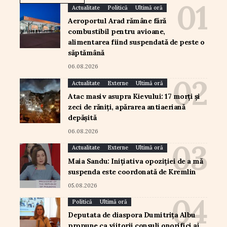
Actualitate
Politică
Ultimă oră
Aeroportul Arad rămâne fără
combustibil pentru avioane,
alimentarea fiind suspendată de peste o
săptămână
06.08.2026
Actualitate
Externe
Ultimă oră
Atac masiv asupra Kievului: 17 morți și
zeci de răniți, apărarea antiaeriană
depășită
06.08.2026
Actualitate
Externe
Ultimă oră
Maia Sandu: Inițiativa opoziției de a mă
suspenda este coordonată de Kremlin
05.08.2026
Politică
Ultimă oră
Deputata de diaspora Dumitrița Albu
propune ca viitorii consuli onorifici ai