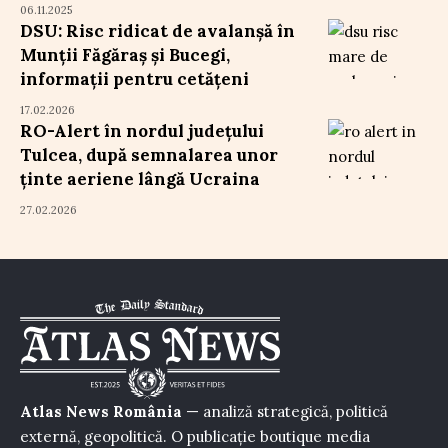
06.11.2025
DSU: Risc ridicat de avalanșă în
Munții Făgăraș și Bucegi,
informații pentru cetățeni
17.02.2026
RO-Alert în nordul județului
Tulcea, după semnalarea unor
ținte aeriene lângă Ucraina
27.02.2026
Atlas News România
— analiză strategică, politică
externă, geopolitică. O publicație boutique media