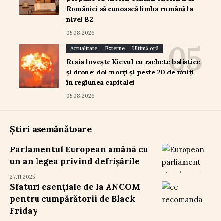
României să cunoască limba română la
nivel B2
05.08.2026
Actualitate
Externe
Ultimă oră
Rusia lovește Kievul cu rachete balistice
și drone: doi morți și peste 20 de răniți
în regiunea capitalei
05.08.2026
Știri asemănătoare
Parlamentul European amână cu
un an legea privind defrișările
27.11.2025
Sfaturi esențiale de la ANCOM
pentru cumpărătorii de Black
Friday