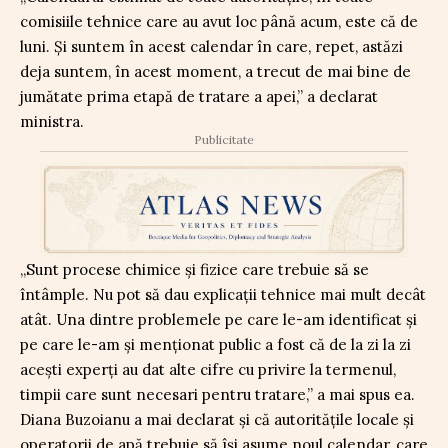
comisiile tehnice care au avut loc până acum, este că de
luni. Și suntem în acest calendar în care, repet, astăzi
deja suntem, în acest moment, a trecut de mai bine de
jumătate prima etapă de tratare a apei,” a declarat
ministra.
Publicitate
„Sunt procese chimice și fizice care trebuie să se
întâmple. Nu pot să dau explicații tehnice mai mult decât
atât. Una dintre problemele pe care le-am identificat și
pe care le-am și menționat public a fost că de la zi la zi
acești experți au dat alte cifre cu privire la termenul,
timpii care sunt necesari pentru tratare,” a mai spus ea.
Diana Buzoianu a mai declarat și că autoritățile locale și
operatorii de apă trebuie să își asume noul calendar, care