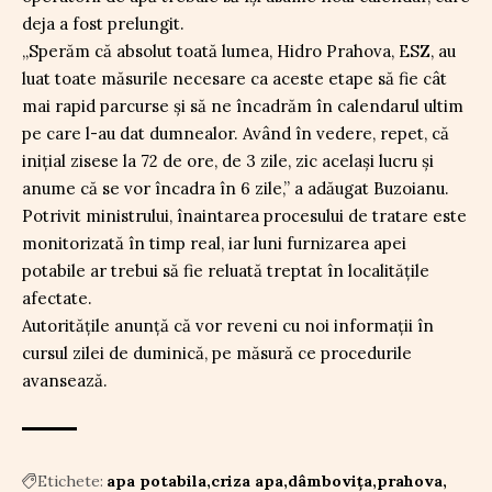
deja a fost prelungit.
„Sperăm că absolut toată lumea, Hidro Prahova, ESZ, au
luat toate măsurile necesare ca aceste etape să fie cât
mai rapid parcurse și să ne încadrăm în calendarul ultim
pe care l-au dat dumnealor. Având în vedere, repet, că
inițial zisese la 72 de ore, de 3 zile, zic același lucru și
anume că se vor încadra în 6 zile,” a adăugat Buzoianu.
Potrivit ministrului, înaintarea procesului de tratare este
monitorizată în timp real, iar luni furnizarea apei
potabile ar trebui să fie reluată treptat în localitățile
afectate.
Autoritățile anunță că vor reveni cu noi informații în
cursul zilei de duminică, pe măsură ce procedurile
avansează.
Etichete:
apa potabila
criza apa
dâmbovița
prahova