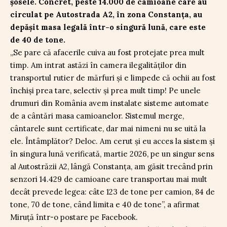
șosele. Concret, peste 14.000 de camioane care au
circulat pe Autostrada A2, în zona Constanța, au
depășit masa legală într-o singură lună, care este
de 40 de tone.
„Se pare că afacerile cuiva au fost protejate prea mult
timp. Am intrat astăzi în camera ilegalităților din
transportul rutier de mărfuri și e limpede că ochii au fost
închiși prea tare, selectiv și prea mult timp! Pe unele
drumuri din România avem instalate sisteme automate
de a cântări masa camioanelor. Sistemul merge,
cântarele sunt certificate, dar mai nimeni nu se uită la
ele. Întâmplător? Deloc. Am cerut și eu acces la sistem și
în singura lună verificată, martie 2026, pe un singur sens
al Autostrăzii A2, lângă Constanța, am găsit trecând prin
senzori 14.429 de camioane care transportau mai mult
decât prevede legea: câte 123 de tone per camion, 84 de
tone, 70 de tone, când limita e 40 de tone”, a afirmat
Miruță într-o postare pe Facebook.