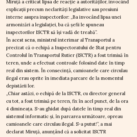
Miruță a criticat lipsa de reacție a autorităților, invocând
explicații precum neclarități legislative sau presiuni
interne asupra inspectorilor: „Ba invocând lipsa unei
armonizări a legislației, ba că șefii le spuneau
inspectorilor ISCTR să își vadă de treabă”.
În acest sens, ministrul interimar al Transportul a
precizat că o echipă a Inspectoratului de Stat pentru
Controlul în Transportul Rutier (ISCTR) a fost trimisă în
teren, unde a efectuat controale folosind date în timp
real din sistem. În consecință, camioanele care circulau
ilegal erau oprite în imediata parcare de la momentul
depistării lor.
„Chiar astăzi, o echipă de la ISCTR, cu director general
cu tot, a fost trimisă pe teren, fix în acel punct, de la ora
4 dimineața. S-au ghidat după datele în timp real din
sistemul informatic și, în parcarea următoare, opreau
camioanele care circulau ilegal. S-a putut!”, a mai
declarat Miruță, anunțând că a solicitat ISCTR