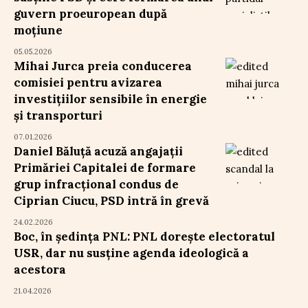
guvern proeuropean după
moțiune
05.05.2026
Mihai Jurca preia conducerea
comisiei pentru avizarea
investițiilor sensibile în energie
și transporturi
07.01.2026
Daniel Băluță acuză angajații
Primăriei Capitalei de formare
grup infracțional condus de
Ciprian Ciucu, PSD intră în grevă
24.02.2026
Boc, în ședința PNL: PNL dorește electoratul
USR, dar nu susține agenda ideologică a
acestora
21.04.2026