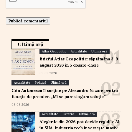
Ultimă oră
Atlas Geopolitic
Actualitate
Ultimă oră
Brieful Atlas Geopolitic: săptămâna 3–9
august 2026 în 5 dosare-cheie
09.08.2026
Actualitate
Politică
Ultimă oră
Crin Antonescu îl susține pe Alexandru Nazare pentru
funcția de premier: „Mi se pare singura soluție”
08.08.2026
Actualitate
Externe
Ultimă oră
Alegerile din 2026 pot decide regulile AI
în SUA. Industria tech investește masiv