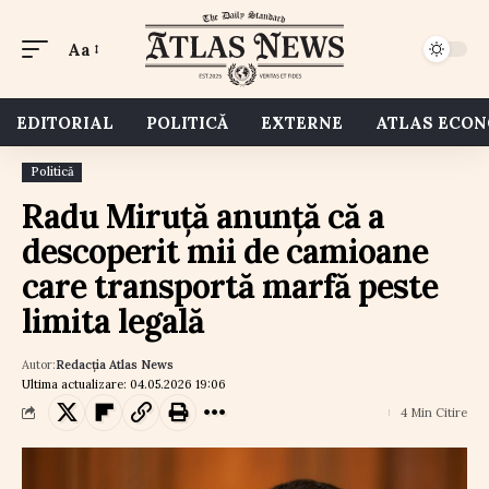
Aa
EDITORIAL
POLITICĂ
EXTERNE
ATLAS ECO
Politică
Radu Miruță anunță că a
descoperit mii de camioane
care transportă marfă peste
limita legală
Autor:
Redacția Atlas News
Ultima actualizare: 04.05.2026 19:06
4 Min Citire