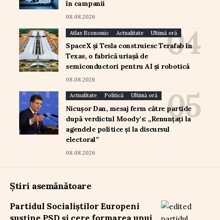
în campanii
08.08.2026
Atlas Economic
Actualitate
Ultimă oră
SpaceX și Tesla construiesc Terafab în
Texas, o fabrică uriașă de
semiconductori pentru AI și robotică
08.08.2026
Actualitate
Politică
Ultimă oră
Nicușor Dan, mesaj ferm către partide
după verdictul Moody’s: „Renunțați la
agendele politice și la discursul
electoral”
08.08.2026
Știri asemănătoare
Partidul Socialiștilor Europeni
susține PSD și cere formarea unui