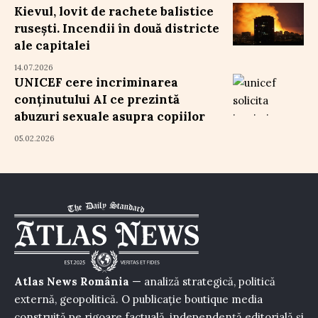
Kievul, lovit de rachete balistice
rusești. Incendii în două districte
ale capitalei
14.07.2026
UNICEF cere incriminarea
conținutului AI ce prezintă
abuzuri sexuale asupra copiilor
05.02.2026
Atlas News România
— analiză strategică, politică
externă, geopolitică. O publicație boutique media
construită pe rigoare factuală, independență editorială și