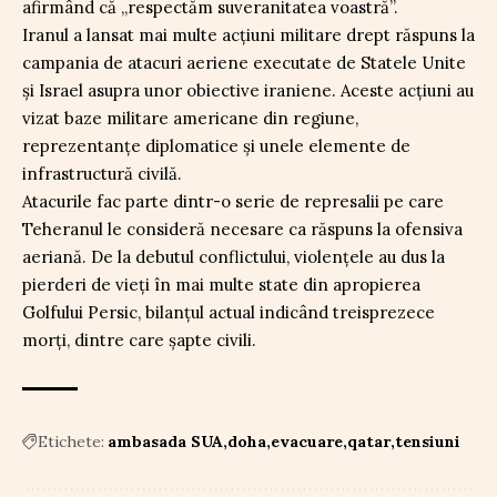
afirmând că „respectăm suveranitatea voastră”.
Iranul a lansat mai multe acțiuni militare drept răspuns la
campania de atacuri aeriene executate de Statele Unite
și Israel asupra unor obiective iraniene. Aceste acțiuni au
vizat baze militare americane din regiune,
reprezentanțe diplomatice și unele elemente de
infrastructură civilă.
Atacurile fac parte dintr-o serie de represalii pe care
Teheranul le consideră necesare ca răspuns la ofensiva
aeriană. De la debutul conflictului, violențele au dus la
pierderi de vieți în mai multe state din apropierea
Golfului Persic, bilanțul actual indicând treisprezece
morți, dintre care șapte civili.
Etichete:
ambasada SUA
doha
evacuare
qatar
tensiuni