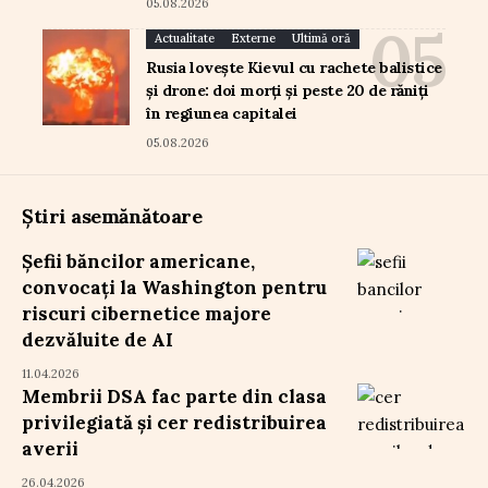
05.08.2026
Actualitate
Externe
Ultimă oră
Rusia lovește Kievul cu rachete balistice
și drone: doi morți și peste 20 de răniți
în regiunea capitalei
05.08.2026
Știri asemănătoare
Șefii băncilor americane,
convocați la Washington pentru
riscuri cibernetice majore
dezvăluite de AI
11.04.2026
Membrii DSA fac parte din clasa
privilegiată și cer redistribuirea
averii
26.04.2026