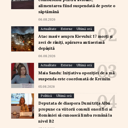
alimentarea fiind suspendată de peste o
săptămână
06.08.2026
Actualitate
Externe
Ultimă oră
Atac masiv asupra Kievului: 17 morți și
zeci de răniți, apărarea antiaeriană
depășită
06.08.2026
Actualitate
Externe
Ultimă oră
Maia Sandu: Inițiativa opoziției de a mă
suspenda este coordonată de Kremlin
05.08.2026
Politică
Ultimă oră
Deputata de diaspora Dumitrița Albu
propune ca viitorii consuli onorifici ai
României să cunoască limba română la
nivel B2