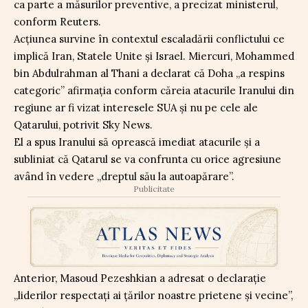
ca parte a măsurilor preventive, a precizat ministerul,
conform Reuters.
Acțiunea survine în contextul escaladării conflictului ce
implică Iran, Statele Unite și Israel. Miercuri, Mohammed
bin Abdulrahman al Thani a declarat că Doha „a respins
categoric” afirmația conform căreia atacurile Iranului din
regiune ar fi vizat interesele SUA și nu pe cele ale
Qatarului, potrivit Sky News.
El a spus Iranului să oprească imediat atacurile și a
subliniat că Qatarul se va confrunta cu orice agresiune
având în vedere „dreptul său la autoapărare”.
Publicitate
Anterior, Masoud Pezeshkian a adresat o declarație
„liderilor respectați ai țărilor noastre prietene și vecine”,