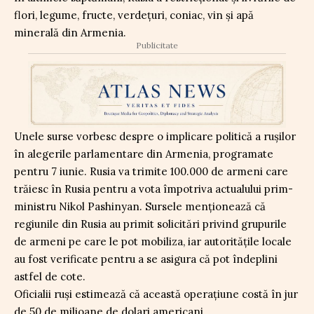
flori, legume, fructe, verdețuri, coniac, vin și apă
minerală din Armenia.
Publicitate
Unele surse vorbesc despre o implicare politică a rușilor
în alegerile parlamentare din Armenia, programate
pentru 7 iunie. Rusia va trimite 100.000 de armeni care
trăiesc în Rusia pentru a vota împotriva actualului prim-
ministru Nikol Pashinyan. Sursele menționează că
regiunile din Rusia au primit solicitări privind grupurile
de armeni pe care le pot mobiliza, iar autoritățile locale
au fost verificate pentru a se asigura că pot îndeplini
astfel de cote.
Oficialii ruși estimează că această operațiune costă în jur
de 50 de milioane de dolari americani.