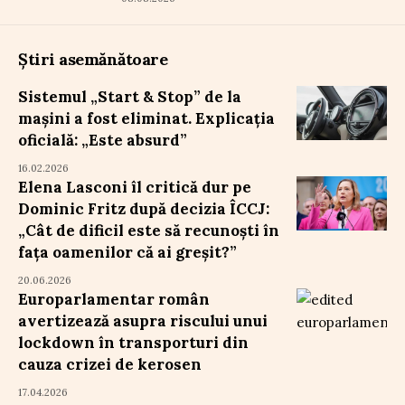
Știri asemănătoare
Sistemul „Start & Stop” de la
mașini a fost eliminat. Explicația
oficială: „Este absurd”
16.02.2026
Elena Lasconi îl critică dur pe
Dominic Fritz după decizia ÎCCJ:
„Cât de dificil este să recunoști în
fața oamenilor că ai greșit?”
20.06.2026
Europarlamentar român
avertizează asupra riscului unui
lockdown în transporturi din
cauza crizei de kerosen
17.04.2026