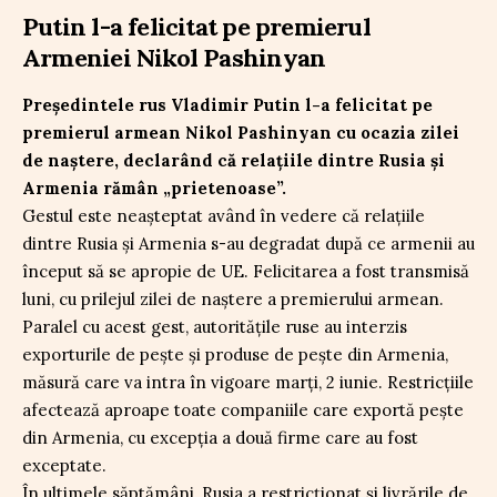
Putin l-a felicitat pe premierul
Armeniei Nikol Pashinyan
Președintele rus Vladimir Putin l-a felicitat pe
premierul armean Nikol Pashinyan cu ocazia zilei
de naștere, declarând că relațiile dintre Rusia și
Armenia rămân „prietenoase”.
Gestul este neașteptat având în vedere că relațiile
dintre Rusia și Armenia s-au degradat după ce armenii au
început să se apropie de UE. Felicitarea a fost transmisă
luni, cu prilejul zilei de naștere a premierului armean.
Paralel cu acest gest, autoritățile ruse au interzis
exporturile de pește și produse de pește din Armenia,
măsură care va intra în vigoare marți, 2 iunie. Restricțiile
afectează aproape toate companiile care exportă pește
din Armenia, cu excepția a două firme care au fost
exceptate.
În ultimele săptămâni, Rusia a restricționat și livrările de