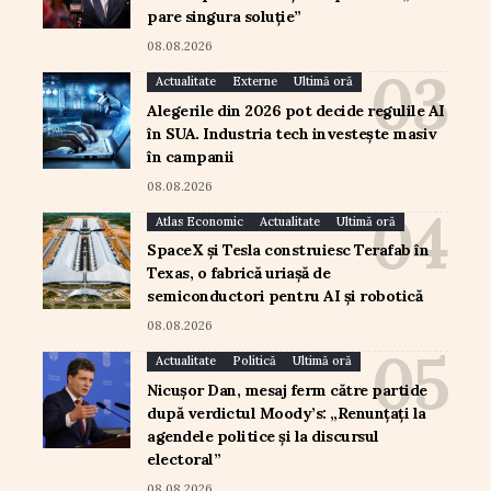
pare singura soluție”
08.08.2026
Actualitate
Externe
Ultimă oră
Alegerile din 2026 pot decide regulile AI
în SUA. Industria tech investește masiv
în campanii
08.08.2026
Atlas Economic
Actualitate
Ultimă oră
SpaceX și Tesla construiesc Terafab în
Texas, o fabrică uriașă de
semiconductori pentru AI și robotică
08.08.2026
Actualitate
Politică
Ultimă oră
Nicușor Dan, mesaj ferm către partide
după verdictul Moody’s: „Renunțați la
agendele politice și la discursul
electoral”
08.08.2026