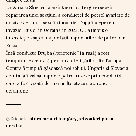
Ungaria și Slovacia acuză Kievul că tergiversează
repararea unei secțiuni a conductei de petrol avariate de
un atac aerian rusesc în ianuarie. După începerea
invaziei Rusiei în Ucraina în 2022, UE a impus o
interdicție asupra majorității importurilor de petrol din
Rusia.
Însă conducta Drujba („prietenie” în rusă) a fost
temporar exceptată pentru a oferi țărilor din Europa
Centrală timp să găsească noi soluții. Ungaria și Slovacia
continuă însă să importe petrol rusesc prin conductă,
care a fost vizată de mai multe atacuri aeriene
ucrainene.
Etichete:
hidrocarburi
hungary
prizonieri
putin
ucraina