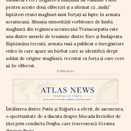
pentru aceste două eliberări și a afirmat că „mulți”
luptători etnici maghiari sunt forțați să lupte în armata
ucraineană. Situația minorității vorbitoare de limbă
maghiară din regiunea ucraineană Transcarpatia este
una dintre sursele de tensiune dintre Kiev și Budapesta.
Săptămâna trecută, armata rusă a publicat o înregistrare
video în care apare un bărbat care se identifică drept
soldat de origine maghiară, recrutat cu forța și care cere
să fie eliberat.
Publicitate
Întâlnirea dintre Putin și Szijjarto a oferit, de asemenea,
o oportunitate de a discuta despre blocada livrărilor de
țiței prin conducta Drujba, care traversează Ucraina
dinspre Rusia.