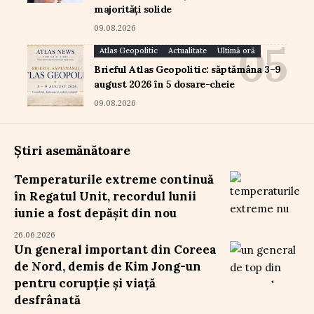
majorități solide
09.08.2026
Atlas Geopolitic
Actualitate
Ultimă oră
Brieful Atlas Geopolitic: săptămâna 3–9
august 2026 în 5 dosare-cheie
09.08.2026
Știri asemănătoare
Temperaturile extreme continuă
în Regatul Unit, recordul lunii
iunie a fost depășit din nou
26.06.2026
Un general important din Coreea
de Nord, demis de Kim Jong-un
pentru corupție și viață
desfrânată