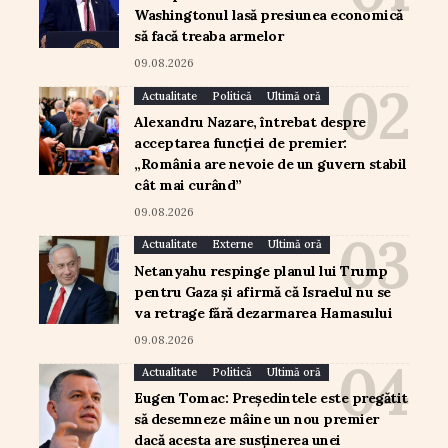
Washingtonul lasă presiunea economică
să facă treaba armelor
09.08.2026
Actualitate
Politică
Ultimă oră
Alexandru Nazare, întrebat despre
acceptarea funcției de premier:
„România are nevoie de un guvern stabil
cât mai curând”
09.08.2026
Actualitate
Externe
Ultimă oră
Netanyahu respinge planul lui Trump
pentru Gaza și afirmă că Israelul nu se
va retrage fără dezarmarea Hamasului
09.08.2026
Actualitate
Politică
Ultimă oră
Eugen Tomac: Președintele este pregătit
să desemneze mâine un nou premier
dacă acesta are susținerea unei