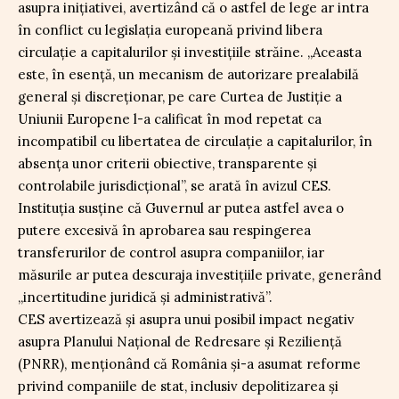
asupra inițiativei, avertizând că o astfel de lege ar intra
în conflict cu legislația europeană privind libera
circulație a capitalurilor și investițiile străine. „Aceasta
este, în esență, un mecanism de autorizare prealabilă
general și discreționar, pe care Curtea de Justiție a
Uniunii Europene l-a calificat în mod repetat ca
incompatibil cu libertatea de circulație a capitalurilor, în
absența unor criterii obiective, transparente și
controlabile jurisdicțional”, se arată în avizul CES.
Instituția susține că Guvernul ar putea astfel avea o
putere excesivă în aprobarea sau respingerea
transferurilor de control asupra companiilor, iar
măsurile ar putea descuraja investițiile private, generând
„incertitudine juridică și administrativă”.
CES avertizează și asupra unui posibil impact negativ
asupra Planului Național de Redresare și Reziliență
(PNRR), menționând că România și-a asumat reforme
privind companiile de stat, inclusiv depolitizarea și