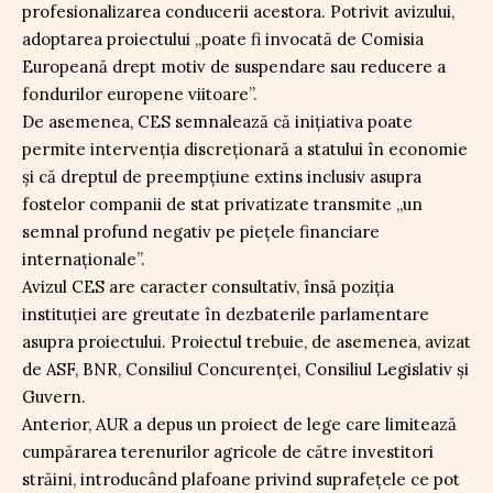
profesionalizarea conducerii acestora. Potrivit avizului,
adoptarea proiectului „poate fi invocată de Comisia
Europeană drept motiv de suspendare sau reducere a
fondurilor europene viitoare”.
De asemenea, CES semnalează că inițiativa poate
permite intervenția discreționară a statului în economie
și că dreptul de preempțiune extins inclusiv asupra
fostelor companii de stat privatizate transmite „un
semnal profund negativ pe piețele financiare
internaționale”.
Avizul CES are caracter consultativ, însă poziția
instituției are greutate în dezbaterile parlamentare
asupra proiectului. Proiectul trebuie, de asemenea, avizat
de ASF, BNR, Consiliul Concurenței, Consiliul Legislativ și
Guvern.
Anterior, AUR a depus un proiect de lege care limitează
cumpărarea terenurilor agricole de către investitori
străini, introducând plafoane privind suprafețele ce pot