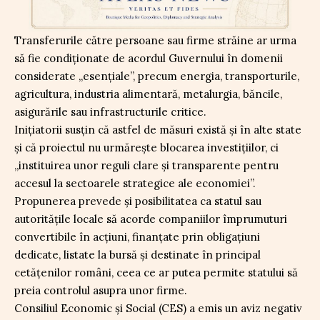
Transferurile către persoane sau firme străine ar urma
să fie condiționate de acordul Guvernului în domenii
considerate „esențiale”, precum energia, transporturile,
agricultura, industria alimentară, metalurgia, băncile,
asigurările sau infrastructurile critice.
Inițiatorii susțin că astfel de măsuri există și în alte state
și că proiectul nu urmărește blocarea investițiilor, ci
„instituirea unor reguli clare și transparente pentru
accesul la sectoarele strategice ale economiei”.
Propunerea prevede și posibilitatea ca statul sau
autoritățile locale să acorde companiilor împrumuturi
convertibile în acțiuni, finanțate prin obligațiuni
dedicate, listate la bursă și destinate în principal
cetățenilor români, ceea ce ar putea permite statului să
preia controlul asupra unor firme.
Consiliul Economic și Social (CES) a emis un aviz negativ