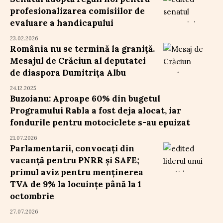
profesionalizarea comisiilor de
evaluare a handicapului
23.02.2026
România nu se termină la graniță.
Mesajul de Crăciun al deputatei
de diaspora Dumitrița Albu
24.12.2025
Buzoianu: Aproape 60% din bugetul
Programului Rabla a fost deja alocat, iar
fondurile pentru motociclete s-au epuizat
21.07.2026
Parlamentarii, convocați din
vacanță pentru PNRR și SAFE;
primul aviz pentru menținerea
TVA de 9% la locuințe până la 1
octombrie
27.07.2026