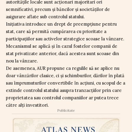
autoritățile locale sunt acționari majoritari ori
semnificativi, precum și băncilor și societăților de
asigurare aflate sub controlul statului.
Inițiativa introduce un drept de preempțiune pentru
stat, care să permită cumpărarea cu prioritate a
participațiilor sau activelor strategice scoase la vânzare.
Mecanismul se aplică și în cazul fostelor companii de
stat privatizate anterior, dacă acestea sunt scoase din
nou la vânzare.
De asemenea, AUR propune ca regulile să se aplice nu
doar vânzărilor clasice, ci și schimburilor, dărilor în plată
sau împrumuturilor convertibile în acțiuni, cu scopul de a
extinde controlul statului asupra tranzacțiilor prin care
proprietatea sau controlul companiilor ar putea trece
către alți investitori.
Publicitate