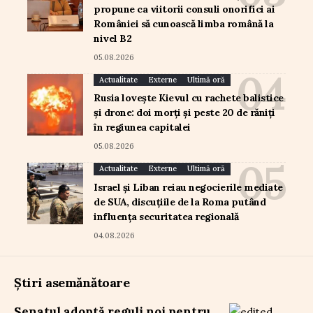
propune ca viitorii consuli onorifici ai
României să cunoască limba română la
nivel B2
05.08.2026
Actualitate
Externe
Ultimă oră
Rusia lovește Kievul cu rachete balistice
și drone: doi morți și peste 20 de răniți
în regiunea capitalei
05.08.2026
Actualitate
Externe
Ultimă oră
Israel și Liban reiau negocierile mediate
de SUA, discuțiile de la Roma putând
influența securitatea regională
04.08.2026
Știri asemănătoare
Senatul adoptă reguli noi pentru