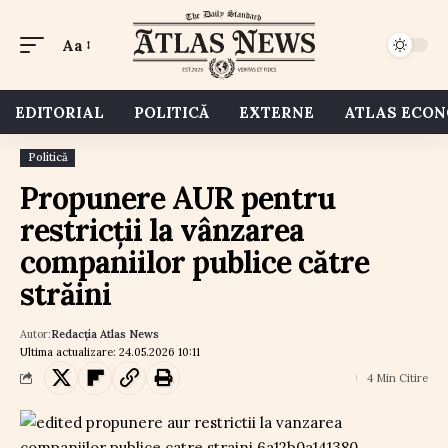
Aa
EDITORIAL
POLITICĂ
EXTERNE
ATLAS ECO
Politică
Propunere AUR pentru
restricții la vânzarea
companiilor publice către
străini
Autor:
Redacția Atlas News
Ultima actualizare: 24.05.2026 10:11
4 Min Citire