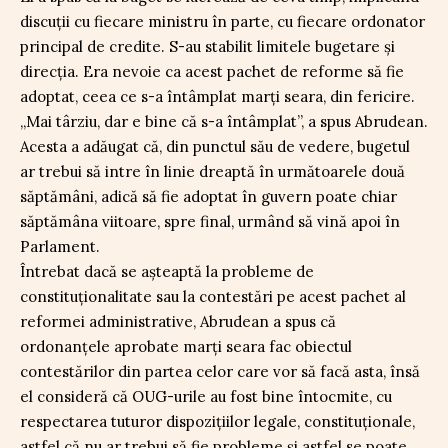
discuții cu fiecare ministru în parte, cu fiecare ordonator
principal de credite. S-au stabilit limitele bugetare și
direcția. Era nevoie ca acest pachet de reforme să fie
adoptat, ceea ce s-a întâmplat marți seara, din fericire.
„Mai târziu, dar e bine că s-a întâmplat”, a spus Abrudean.
Acesta a adăugat că, din punctul său de vedere, bugetul
ar trebui să intre în linie dreaptă în următoarele două
săptămâni, adică să fie adoptat în guvern poate chiar
săptămâna viitoare, spre final, urmând să vină apoi în
Parlament.
Întrebat dacă se așteaptă la probleme de
constituționalitate sau la contestări pe acest pachet al
reformei administrative, Abrudean a spus că
ordonanțele aprobate marți seara fac obiectul
contestărilor din partea celor care vor să facă asta, însă
el consideră că OUG-urile au fost bine întocmite, cu
respectarea tuturor dispozițiilor legale, constituționale,
astfel că nu ar trebui să fie probleme și astfel se poate