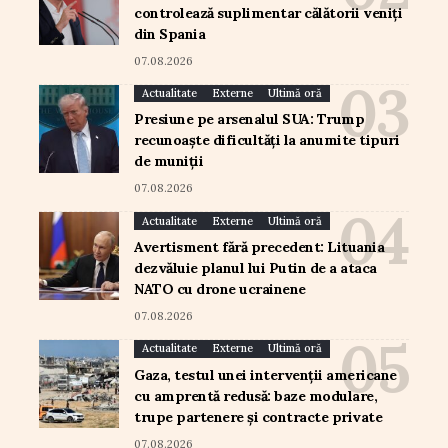
controlează suplimentar călătorii veniți
din Spania
07.08.2026
Actualitate
Externe
Ultimă oră
Presiune pe arsenalul SUA: Trump
recunoaște dificultăți la anumite tipuri
de muniții
07.08.2026
Actualitate
Externe
Ultimă oră
Avertisment fără precedent: Lituania
dezvăluie planul lui Putin de a ataca
NATO cu drone ucrainene
07.08.2026
Actualitate
Externe
Ultimă oră
Gaza, testul unei intervenții americane
cu amprentă redusă: baze modulare,
trupe partenere și contracte private
07.08.2026