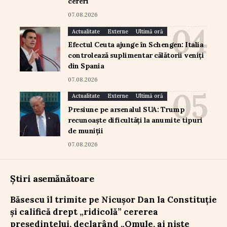
cereri
07.08.2026
Actualitate
Externe
Ultimă oră
Efectul Ceuta ajunge în Schengen: Italia
controlează suplimentar călătorii veniți
din Spania
07.08.2026
Actualitate
Externe
Ultimă oră
Presiune pe arsenalul SUA: Trump
recunoaște dificultăți la anumite tipuri
de muniții
07.08.2026
Știri asemănătoare
Băsescu îl trimite pe Nicușor Dan la Constituție
și califică drept „ridicolă” cererea
președintelui, declarând „Omule, ai niște