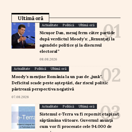
Ultimă oră
Actualitate
Politică
Ultimă oră
Nicușor Dan, mesaj ferm către partide
după verdictul Moody’s: „Renunțați la
agendele politice și la discursul
electoral”
08.08.2026
Actualitate
Politică
Ultimă oră
Moody’s menține România la un pas de „junk”.
Deficitul scade peste așteptări, dar riscul politic
păstrează perspectiva negativă
07.08.2026
Actualitate
Politică
Ultimă oră
Sistemul e-Terra va fi repornit etapizat
săptămâna viitoare. Guvernul anunță
cum vor fi procesate cele 94.000 de