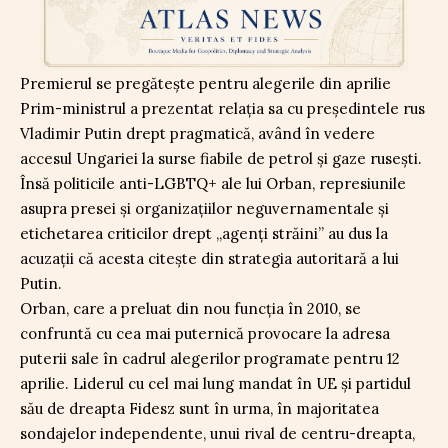
Premierul se pregătește pentru alegerile din aprilie
Prim-ministrul a prezentat relația sa cu președintele rus
Vladimir Putin drept pragmatică, având în vedere
accesul Ungariei la surse fiabile de petrol și gaze rusești.
Însă politicile anti-LGBTQ+ ale lui Orban, represiunile
asupra presei și organizațiilor neguvernamentale și
etichetarea criticilor drept „agenți străini” au dus la
acuzații că acesta citește din strategia autoritară a lui
Putin.
Orban, care a preluat din nou funcția în 2010, se
confruntă cu cea mai puternică provocare la adresa
puterii sale în cadrul alegerilor programate pentru 12
aprilie. Liderul cu cel mai lung mandat în UE și partidul
său de dreapta Fidesz sunt în urma, în majoritatea
sondajelor independente, unui rival de centru-dreapta,