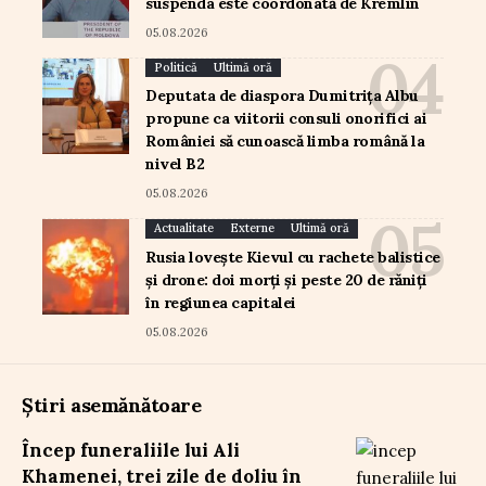
suspenda este coordonată de Kremlin
05.08.2026
Politică
Ultimă oră
Deputata de diaspora Dumitrița Albu
propune ca viitorii consuli onorifici ai
României să cunoască limba română la
nivel B2
05.08.2026
Actualitate
Externe
Ultimă oră
Rusia lovește Kievul cu rachete balistice
și drone: doi morți și peste 20 de răniți
în regiunea capitalei
05.08.2026
Știri asemănătoare
Încep funeraliile lui Ali
Khamenei, trei zile de doliu în