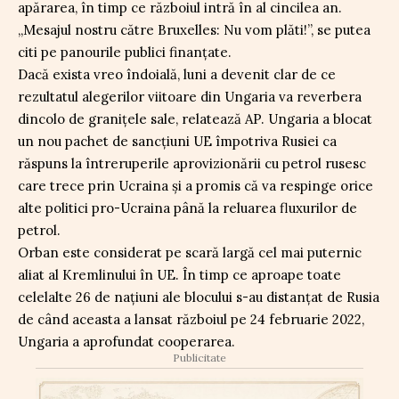
apărarea, în timp ce războiul intră în al cincilea an.
„Mesajul nostru către Bruxelles: Nu vom plăti!”, se putea
citi pe panourile publici finanțate.
Dacă exista vreo îndoială, luni a devenit clar de ce
rezultatul alegerilor viitoare din Ungaria va reverbera
dincolo de granițele sale, relatează AP. Ungaria a blocat
un nou pachet de sancțiuni UE împotriva Rusiei ca
răspuns la întreruperile aprovizionării cu petrol rusesc
care trece prin Ucraina și a promis că va respinge orice
alte politici pro-Ucraina până la reluarea fluxurilor de
petrol.
Orban este considerat pe scară largă cel mai puternic
aliat al Kremlinului în UE. În timp ce aproape toate
celelalte 26 de națiuni ale blocului s-au distanțat de Rusia
de când aceasta a lansat războiul pe 24 februarie 2022,
Ungaria a aprofundat cooperarea.
Publicitate