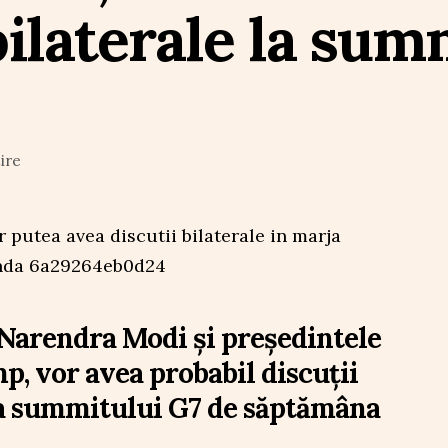
bilaterale la sum
ire
Narendra Modi și președintele
, vor avea probabil discuții
ja summitului G7 de săptămâna