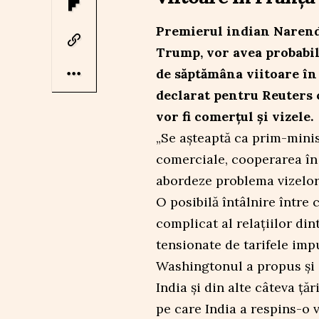
Premierul indian Narend
Trump, vor avea probabil
de săptămâna viitoare în
declarat pentru Reuters c
vor fi comerțul și vizele.
„Se așteaptă ca prim-minist
comerciale, cooperarea în
abordeze problema vizelor 
O posibilă întâlnire între 
complicat al relațiilor di
tensionate de tarifele im
Washingtonul a propus și o
India și din alte câteva ță
pe care India a respins-o