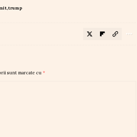
mit
trump
orii sunt marcate cu
*