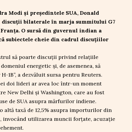
ra Modi și președintele SUA, Donald
 discuții bilaterale în marja summitului G7
 Franța. O sursă din guvernul indian a
ă subiectele cheie din cadrul discuțiilor
rul să poarte discuții privind relațiile
 domeniul energetic și, de asemenea, să
H-1B”, a dezvăluit sursa pentru Reuters.
cei doi lideri ar avea loc într-un moment
ntre New Delhi și Washington, care au fost
puse de SUA asupra mărfurilor indiene.
 altă taxă de 12,5% asupra importurilor din
ri, invocând utilizarea muncii forțate, acuzație
 vehement.