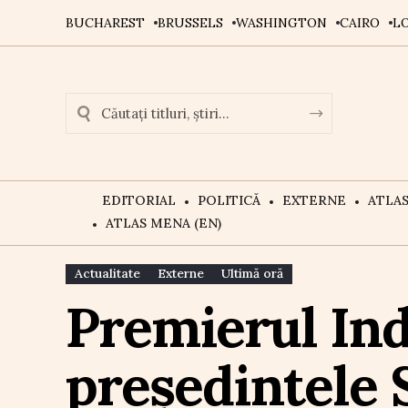
BUCHAREST
BRUSSELS
WASHINGTON
CAIRO
L
EDITORIAL
POLITICĂ
EXTERNE
ATLA
ATLAS MENA (EN)
Actualitate
Externe
Ultimă oră
Premierul Ind
președintele 