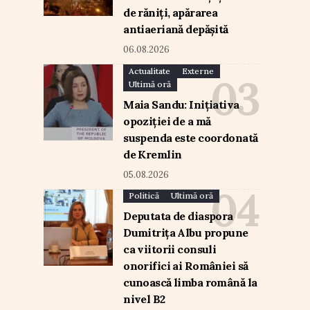
de răniți, apărarea
antiaeriană depășită
06.08.2026
Actualitate
Externe
Ultimă oră
Maia Sandu: Inițiativa
opoziției de a mă
suspenda este coordonată
de Kremlin
05.08.2026
Politică
Ultimă oră
Deputata de diaspora
Dumitrița Albu propune
ca viitorii consuli
onorifici ai României să
cunoască limba română la
nivel B2