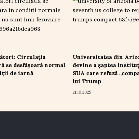
ători: Circulația
Universitatea din Ariz
ră se desfășoară normal
devine a șaptea institu
iții de iarnă
SUA care refuză „compa
lui Trump
21.10.2025