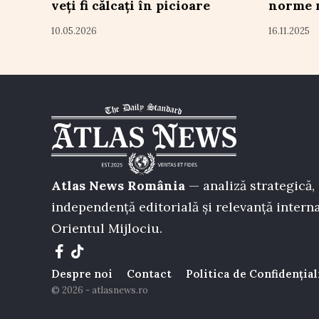
veți fi călcați în picioare
norme 
10.05.2026
16.11.2025
Atlas News România
— analiză strategică, 
independență editorială și relevanță interna
Orientul Mijlociu.
Despre noi
Contact
Politica de Confidențial
© 2026 - atlasnews.ro