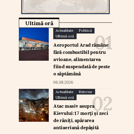
Ultimă oră
Actualitate
Politică
Ultimă oră
Aeroportul Arad rămâne
fără combustibil pentru
avioane, alimentarea
fiind suspendată de peste
o săptămână
06.08.2026
Actualitate
Externe
Ultimă oră
Atac masiv asupra
Kievului: 17 morți și zeci
de răniți, apărarea
antiaeriană depășită