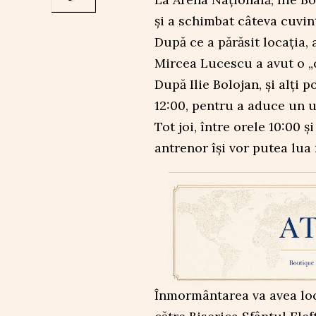
și a schimbat câteva cuvin
După ce a părăsit locația, 
Mircea Lucescu a avut o „c
După Ilie Bolojan, și alți 
12:00, pentru a aduce un 
Tot joi, între orele 10:00 ș
antrenor își vor putea lua
Înmormântarea va avea loc 