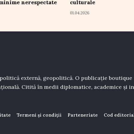
minime nerespectate
culturale
01.04.2026
politică externă, geopolitică. O publicație boutique
țională. Citită în medii diplomatice, academice și in
itate
Termeni și condiții
Parteneriate
Cod editoria