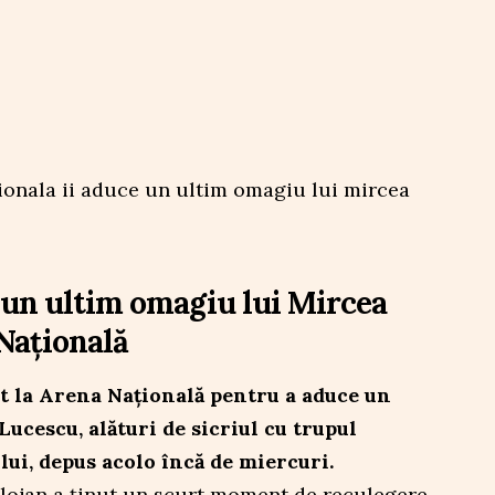
e un ultim omagiu lui Mircea
Națională
nt la Arena Națională pentru a aduce un
ucescu, alături de sicriul cu trupul
lui, depus acolo încă de miercuri.
olojan a ținut un scurt moment de reculegere