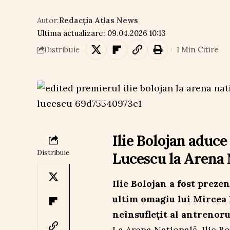
Autor:
Redacția Atlas News
Ultima actualizare: 09.04.2026 10:13
1 Min Citire
Distribuie
Ilie Bolojan aduc
Distribuie
Lucescu la Arena 
Ilie Bolojan a fost preze
ultim omagiu lui Mircea L
neînsuflețit al antrenoru
La Arena Națională, Ilie B