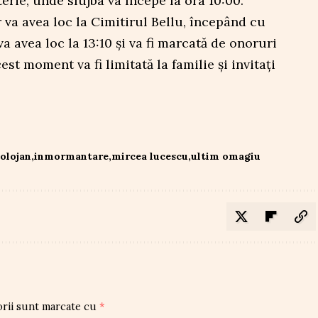
terie, unde slujba va începe la ora 10:00.
r va avea loc la Cimitirul Bellu, începând cu
 avea loc la 13:10 și va fi marcată de onoruri
est moment va fi limitată la familie și invitați
bolojan
inmormantare
mircea lucescu
ultim omagiu
orii sunt marcate cu
*