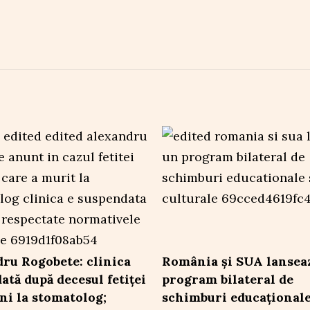
ru Rogobete: clinica
România și SUA lansea
ată după decesul fetiței
program bilateral de
ani la stomatolog;
schimburi educaționale