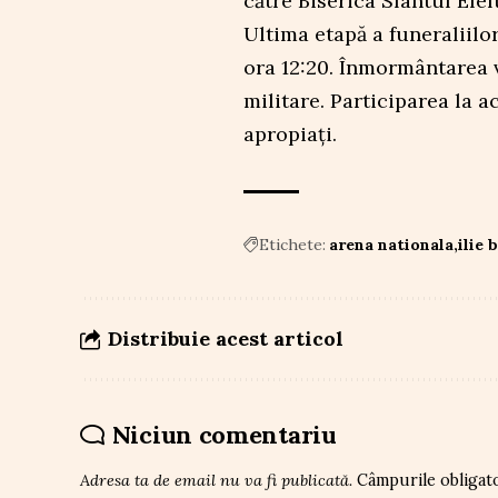
către Biserica Sfântul Elef
Ultima etapă a funeraliilo
ora 12:20. Înmormântarea va
militare. Participarea la ac
apropiați.
Etichete:
arena nationala
ilie 
Distribuie acest articol
Niciun comentariu
Adresa ta de email nu va fi publicată.
Câmpurile obligat