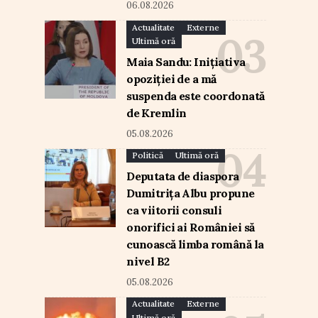
06.08.2026
Actualitate
Externe
Ultimă oră
Maia Sandu: Inițiativa
opoziției de a mă
suspenda este coordonată
de Kremlin
05.08.2026
Politică
Ultimă oră
Deputata de diaspora
Dumitrița Albu propune
ca viitorii consuli
onorifici ai României să
cunoască limba română la
nivel B2
05.08.2026
Actualitate
Externe
Ultimă oră