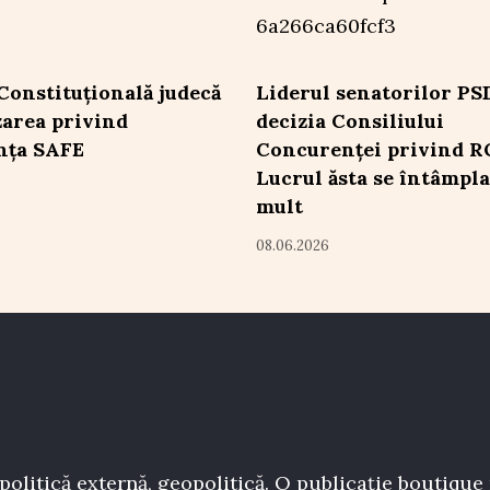
Constituțională judecă
Liderul senatorilor PS
izarea privind
decizia Consiliului
nța SAFE
Concurenței privind 
Lucrul ăsta se întâmpla
mult
08.06.2026
politică externă, geopolitică. O publicație boutique