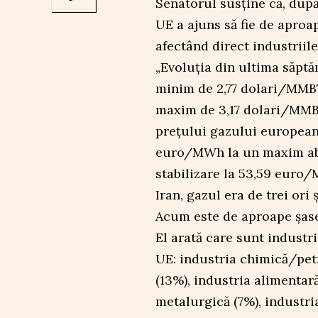
Senatorul susține că, după
UE a ajuns să fie de aproa
afectând direct industriil
„Evoluția din ultima săptă
minim de 2,77 dolari/MMB
maxim de 3,17 dolari/MMB
prețului gazului european
euro/MWh la un maxim ab
stabilizare la 53,59 euro/
Iran, gazul era de trei or
Acum este de aproape șase 
El arată care sunt industr
UE: industria chimică/petr
(13%), industria alimentară
metalurgică (7%), industria