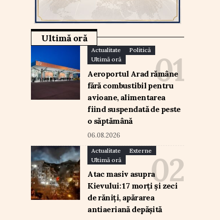
Ultimă oră
Actualitate
Politică
Ultimă oră
Aeroportul Arad rămâne
fără combustibil pentru
avioane, alimentarea
fiind suspendată de peste
o săptămână
06.08.2026
Actualitate
Externe
Ultimă oră
Atac masiv asupra
Kievului: 17 morți și zeci
de răniți, apărarea
antiaeriană depășită