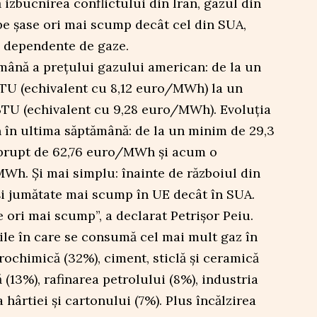
 izbucnirea conflictului din Iran, gazul din
pe șase ori mai scump decât cel din SUA,
e dependente de gaze.
mână a prețului gazului american: de la un
TU (echivalent cu 8,12 euro/MWh) la un
TU (echivalent cu 9,28 euro/MWh). Evoluția
 în ultima săptămână: de la un minim de 29,3
rupt de 62,76 euro/MWh și acum o
MWh. Și mai simplu: înainte de războiul din
i și jumătate mai scump în UE decât în SUA.
ori mai scump”, a declarat Petrișor Peiu.
iile în care se consumă cel mai mult gaz în
ochimică (32%), ciment, sticlă și ceramică
 (13%), rafinarea petrolului (8%), industria
 hârtiei și cartonului (7%). Plus încălzirea