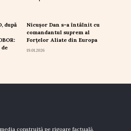
D, după
Nicușor Dan s-a întâlnit cu
comandantul suprem al
ROBOR:
Forțelor Aliate din Europa
 de
19.01.2026
 media construită pe rigoare factuală,