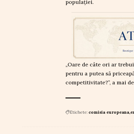
populației.
„Oare de câte ori ar trebu
pentru a putea să priceap
competitivitate?”, a mai de
Etichete:
comisia europeana
e