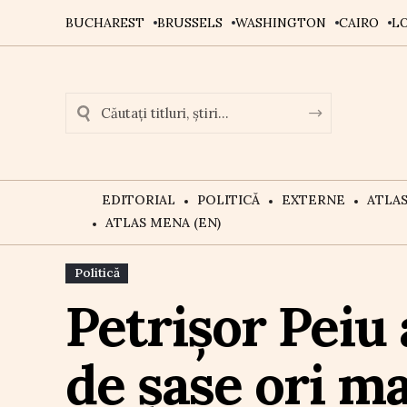
BUCHAREST
BRUSSELS
WASHINGTON
CAIRO
L
EDITORIAL
POLITICĂ
EXTERNE
ATLA
ATLAS MENA (EN)
Politică
Petrișor Peiu 
de șase ori m