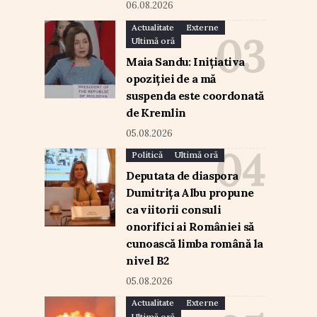
06.08.2026
Actualitate
Externe
Ultimă oră
Maia Sandu: Inițiativa
opoziției de a mă
suspenda este coordonată
de Kremlin
05.08.2026
Politică
Ultimă oră
Deputata de diaspora
Dumitrița Albu propune
ca viitorii consuli
onorifici ai României să
cunoască limba română la
nivel B2
05.08.2026
Actualitate
Externe
Ultimă oră