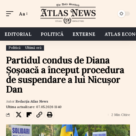
Aa
EDITORIAL
POLITICĂ
EXTERNE
ATLAS ECO
Politică
Ultimă oră
Partidul condus de Diana
Șoșoacă a început procedura
de suspendare a lui Nicușor
Dan
Autor:
Redacția Atlas News
Ultima actualizare: 07.05.2026 11:40
2 Min Citire