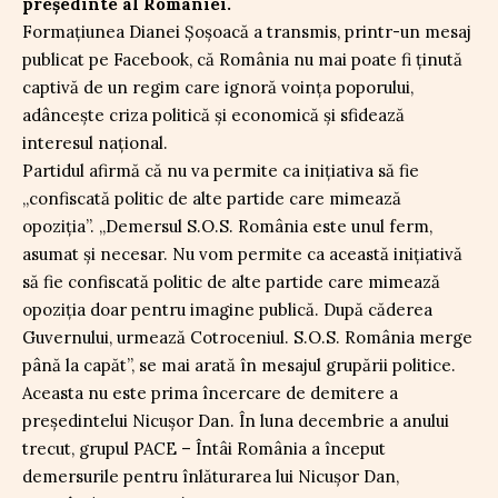
președinte al României.
Formațiunea Dianei Șoșoacă a transmis, printr-un mesaj
publicat pe Facebook, că România nu mai poate fi ținută
captivă de un regim care ignoră voința poporului,
adâncește criza politică și economică și sfidează
interesul național.
Partidul afirmă că nu va permite ca inițiativa să fie
„confiscată politic de alte partide care mimează
opoziția”. „Demersul S.O.S. România este unul ferm,
asumat și necesar. Nu vom permite ca această inițiativă
să fie confiscată politic de alte partide care mimează
opoziția doar pentru imagine publică. După căderea
Guvernului, urmează Cotroceniul. S.O.S. România merge
până la capăt”, se mai arată în mesajul grupării politice.
Aceasta nu este prima încercare de demitere a
președintelui Nicușor Dan. În luna decembrie a anului
trecut, grupul PACE – Întâi România a început
demersurile pentru înlăturarea lui Nicușor Dan,