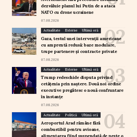
dezvăluie planul lui Putin de a ataca
NATO cu drone ucrainene
07.08.2026
Actualitate
Externe
Ultimă oră
Gaza, testul unei intervenții americane
cu amprentă redusă: baze modulare,
trupe partenere și contracte private
07.08.2026
Actualitate
Externe
Ultimă oră
Trump redeschide disputa privind
cetățenia prin naștere. Două noi ordine
executive pregătesc o nouă confruntare
în instanțe
07.08.2026
Actualitate
Politică
Ultimă oră
Aeroportul Arad rămâne fără
combustibil pentru avioane,
alimentarea fiind suspendată de peste o