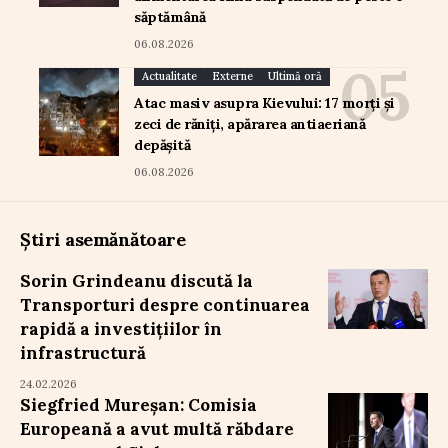
săptămână
06.08.2026
Actualitate
Externe
Ultimă oră
Atac masiv asupra Kievului: 17 morți și
zeci de răniți, apărarea antiaeriană
depășită
06.08.2026
Știri asemănătoare
Sorin Grindeanu discută la
Transporturi despre continuarea
rapidă a investițiilor în
infrastructură
24.02.2026
Siegfried Mureșan: Comisia
Europeană a avut multă răbdare