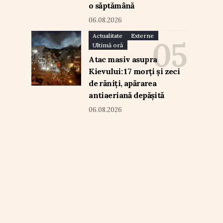
o săptămână
06.08.2026
Actualitate
Externe
Ultimă oră
Atac masiv asupra
Kievului: 17 morți și zeci
de răniți, apărarea
antiaeriană depășită
06.08.2026