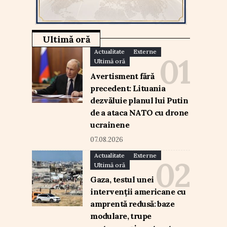
Ultimă oră
Actualitate
Externe
Ultimă oră
Avertisment fără
precedent: Lituania
dezvăluie planul lui Putin
de a ataca NATO cu drone
ucrainene
07.08.2026
Actualitate
Externe
Ultimă oră
Gaza, testul unei
intervenții americane cu
amprentă redusă: baze
modulare, trupe