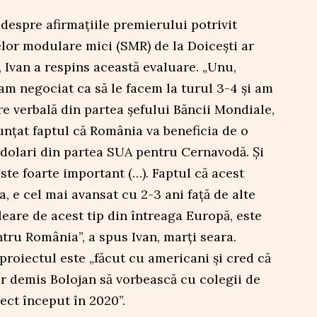
 despre afirmațiile premierului potrivit
lor modulare mici (SMR) de la Doicești ar
, Ivan a respins această evaluare. „Unu,
-am negociat ca să le facem la turul 3-4 și am
re verbală din partea șefului Băncii Mondiale,
nunțat faptul că România va beneficia de o
 dolari din partea SUA pentru Cernavodă. Și
ste foarte important (…). Faptul că acest
, e cel mai avansat cu 2-3 ani față de alte
eare de acest tip din întreaga Europă, este
tru România”, a spus Ivan, marți seara.
 proiectul este „făcut cu americani și cred că
r demis Bolojan să vorbească cu colegii de
ect început în 2020”.