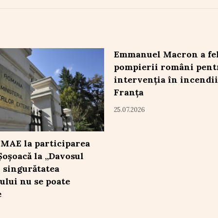
Emmanuel Macron a fel
pompierii români pent
intervenția în incendii
Franța
25.07.2026
 MAE la participarea
Șoșoacă la „Davosul
: singurătatea
ului nu se poate
e