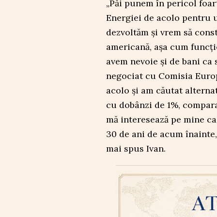
„Păi punem în pericol foar
Energiei de acolo pentru u
dezvoltăm și vrem să const
americană, așa cum funcțio
avem nevoie și de bani ca s
negociat cu Comisia Europ
acolo și am căutat alternat
cu dobânzi de 1%, compara
mă interesează pe mine c
30 de ani de acum înainte, 
mai spus Ivan.