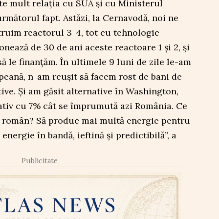
te mult relația cu SUA și cu Ministerul
rmătorul fapt. Astăzi, la Cernavodă, noi ne
ruim reactorul 3-4, tot cu tehnologie
nează de 30 de ani aceste reactoare 1 și 2, și
ă le finanțăm. În ultimele 9 luni de zile le-am
eană, n-am reușit să facem rost de bani de
ive. Și am găsit alternative în Washington,
tiv cu 7% cât se împrumută azi România. Ce
a român? Să produc mai multă energie pentru
energie în bandă, ieftină și predictibilă”, a
Publicitate