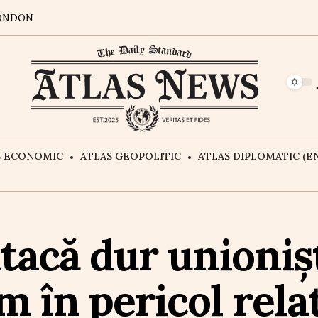
ONDON
S ECONOMIC
ATLAS GEOPOLITIC
ATLAS DIPLOMATIC (EN
acă dur unionișt
m în pericol rela