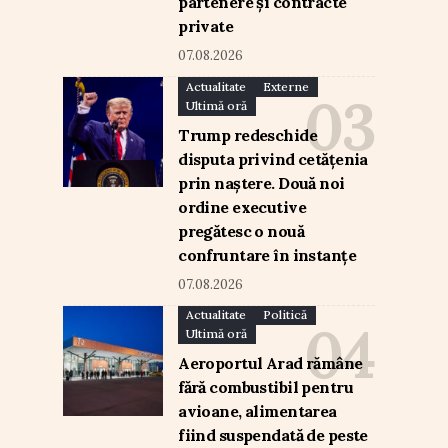
partenere și contracte
private
07.08.2026
Actualitate
Externe
Ultimă oră
Trump redeschide
disputa privind cetățenia
prin naștere. Două noi
ordine executive
pregătesc o nouă
confruntare în instanțe
07.08.2026
Actualitate
Politică
Ultimă oră
Aeroportul Arad rămâne
fără combustibil pentru
avioane, alimentarea
fiind suspendată de peste