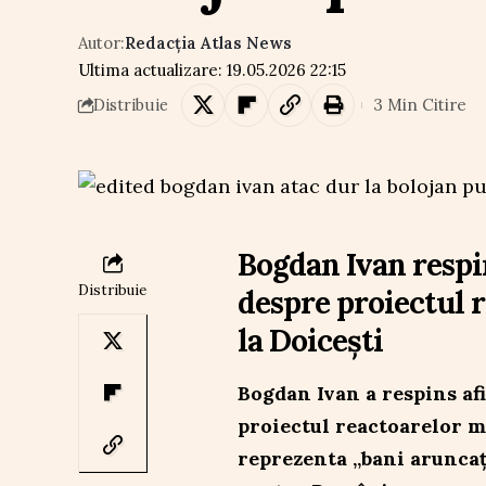
Autor:
Redacția Atlas News
Ultima actualizare: 19.05.2026 22:15
3 Min Citire
Distribuie
Bogdan Ivan respi
Distribuie
despre proiectul 
la Doicești
Bogdan Ivan a respins af
proiectul reactoarelor m
reprezenta „bani aruncați