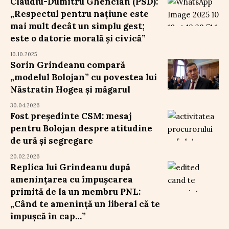
Claudiu-Dumitru Ghencian (PSD):
„Respectul pentru națiune este
mai mult decât un simplu gest;
este o datorie morală și civică”
10.10.2025
Sorin Grindeanu compară
„modelul Bolojan” cu povestea lui
Năstratin Hogea și măgarul
30.04.2026
Fost președinte CSM: mesaj
pentru Bolojan despre atitudine
de ură și segregare
20.02.2026
Replica lui Grindeanu după
amenințarea cu împușcarea
primită de la un membru PNL:
„Când te amenință un liberal că te
împușcă în cap…”