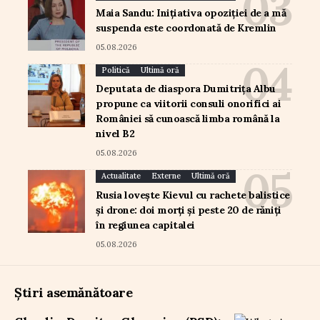
Maia Sandu: Inițiativa opoziției de a mă
suspenda este coordonată de Kremlin
05.08.2026
Politică
Ultimă oră
Deputata de diaspora Dumitrița Albu
propune ca viitorii consuli onorifici ai
României să cunoască limba română la
nivel B2
05.08.2026
Actualitate
Externe
Ultimă oră
Rusia lovește Kievul cu rachete balistice
și drone: doi morți și peste 20 de răniți
în regiunea capitalei
05.08.2026
Știri asemănătoare