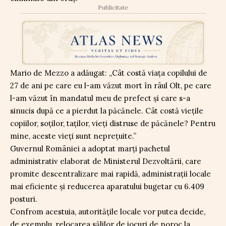
Publicitate
Mario de Mezzo a adăugat: „Cât costă viața copilului de
27 de ani pe care eu l-am văzut mort în râul Olt, pe care
l-am văzut în mandatul meu de prefect și care s-a
sinucis după ce a pierdut la păcănele. Cât costă viețile
copiilor, soților, taților, vieți distruse de păcănele? Pentru
mine, aceste vieți sunt neprețuite.”
Guvernul României a adoptat marți pachetul
administrativ elaborat de Ministerul Dezvoltării, care
promite descentralizare mai rapidă, administrații locale
mai eficiente și reducerea aparatului bugetar cu 6.409
posturi.
Confrom acestuia, autoritățile locale vor putea decide,
de exemplu, relocarea sălilor de jocuri de noroc la