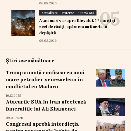
06.08.2026
Actualitate
Externe
Ultimă oră
Atac masiv asupra Kievului: 17 morți și
zeci de răniți, apărarea antiaeriană
depășită
06.08.2026
Știri asemănătoare
Trump anunță confiscarea unui
mare petrolier venezuelean în
conflictul cu Maduro
10.12.2025
Atacurile SUA în Iran afectează
funeraliile lui Ali Khamenei
09.07.2026
Congresul aprobă interdicția