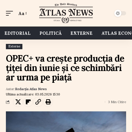
Aa
EDITORIAL
POLITICĂ
EXTERNE
ATLAS ECO
Externe
OPEC+ va crește producția de
țiței din iunie și ce schimbări
ar urma pe piață
Autor:
Redacția Atlas News
Ultima actualizare: 03.05.2026 15:30
3 Min Citire