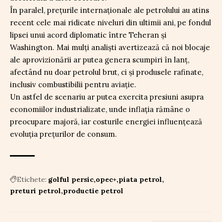
În paralel, prețurile internaționale ale petrolului au atins
recent cele mai ridicate niveluri din ultimii ani, pe fondul
lipsei unui acord diplomatic între Teheran și
Washington. Mai mulți analiști avertizează că noi blocaje
ale aprovizionării ar putea genera scumpiri în lanț,
afectând nu doar petrolul brut, ci și produsele rafinate,
inclusiv combustibilii pentru aviație.
Un astfel de scenariu ar putea exercita presiuni asupra
economiilor industrializate, unde inflația rămâne o
preocupare majoră, iar costurile energiei influențează
evoluția prețurilor de consum.
Etichete:
golful persic
opec+
piata petrol
preturi petrol
productie petrol