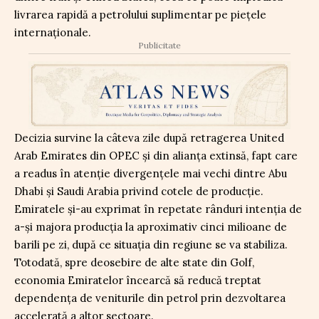
livrarea rapidă a petrolului suplimentar pe piețele
internaționale.
Publicitate
Decizia survine la câteva zile după retragerea United
Arab Emirates din OPEC și din alianța extinsă, fapt care
a readus în atenție divergențele mai vechi dintre Abu
Dhabi și Saudi Arabia privind cotele de producție.
Emiratele și-au exprimat în repetate rânduri intenția de
a-și majora producția la aproximativ cinci milioane de
barili pe zi, după ce situația din regiune se va stabiliza.
Totodată, spre deosebire de alte state din Golf,
economia Emiratelor încearcă să reducă treptat
dependența de veniturile din petrol prin dezvoltarea
accelerată a altor sectoare.