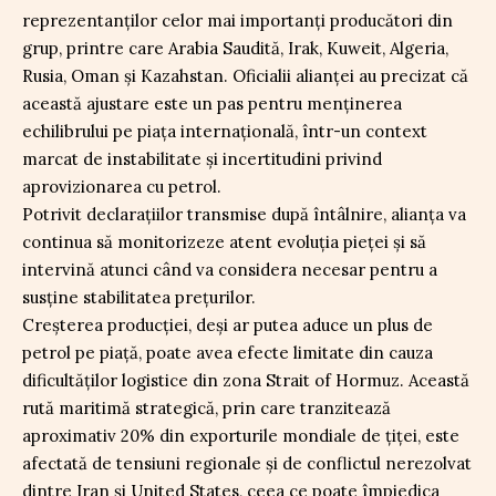
reprezentanților celor mai importanți producători din
grup, printre care Arabia Saudită, Irak, Kuweit, Algeria,
Rusia, Oman și Kazahstan. Oficialii alianței au precizat că
această ajustare este un pas pentru menținerea
echilibrului pe piața internațională, într-un context
marcat de instabilitate și incertitudini privind
aprovizionarea cu petrol.
Potrivit declarațiilor transmise după întâlnire, alianța va
continua să monitorizeze atent evoluția pieței și să
intervină atunci când va considera necesar pentru a
susține stabilitatea prețurilor.
Creșterea producției, deși ar putea aduce un plus de
petrol pe piață, poate avea efecte limitate din cauza
dificultăților logistice din zona Strait of Hormuz. Această
rută maritimă strategică, prin care tranzitează
aproximativ 20% din exporturile mondiale de țiței, este
afectată de tensiuni regionale și de conflictul nerezolvat
dintre Iran și United States, ceea ce poate împiedica