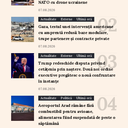
NATO cu drone ucrainene
07.08.2026
Actualitate
Externe
Ultimă oră
Gaza, testul unei intervenții americane
cu amprentă redusă: baze modulare,
trupe partenere și contracte private
07.08.2026
Actualitate
Externe
Ultimă oră
Trump redeschide disputa privind
cetățenia prin naștere. Două noi ordine
executive pregătesc o nouă confruntare
în instanțe
07.08.2026
Actualitate
Politică
Ultimă oră
Aeroportul Arad rămâne fără
combustibil pentru avioane,
alimentarea fiind suspendată de peste o
săptămână