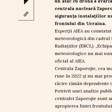
un atac cu dronă a avari
centrala nucleară Zaporo
siguranța instalațiilor n
frontului din Ucraina.
Experții AIEA au constatat
meteorologică din cadrul 
Radiațiilor (ERCL). „Echip
meteorologice nu mai sunt
oficial al AIEA.
Centrala Zaporojie, cea ma
ruse în 2022 și nu mai pro
răcire rămân dependente d
Potrivit unei analize publi
centralei Zaporojie sunt a
apropierea liniei frontulu