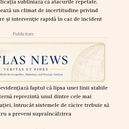
blicația subliniază că atacurile repetate,
eează un climat de incertitudine privind
e și intervenție rapidă în caz de incident
Publicitate
vidențiază faptul că lipsa unei linii stabile
ternă reprezintă unul dintre cele mai
ației, întrucât sistemele de răcire trebuie să
ru a preveni supraîncălzirea