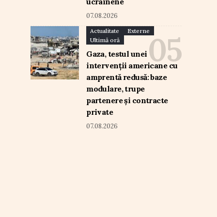
ucrainene
07.08.2026
Actualitate
Externe
Ultimă oră
Gaza, testul unei
intervenții americane cu
amprentă redusă: baze
modulare, trupe
partenere și contracte
private
07.08.2026