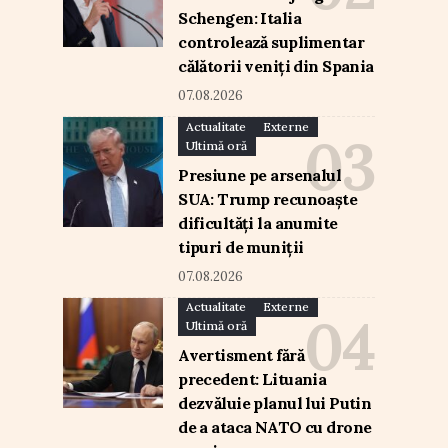
Schengen: Italia
controlează suplimentar
călătorii veniți din Spania
07.08.2026
Actualitate
Externe
Ultimă oră
Presiune pe arsenalul
SUA: Trump recunoaște
dificultăți la anumite
tipuri de muniții
07.08.2026
Actualitate
Externe
Ultimă oră
Avertisment fără
precedent: Lituania
dezvăluie planul lui Putin
de a ataca NATO cu drone