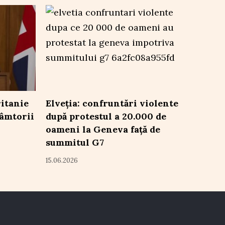
itanie
Elveția: confruntări violente
râmtorii
după protestul a 20.000 de
oameni la Geneva față de
summitul G7
15.06.2026