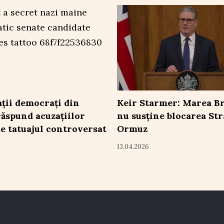
ții democrați din
Keir Starmer: Marea Br
ăspund acuzațiilor
nu susține blocarea St
de tatuajul controversat
Ormuz
13.04.2026