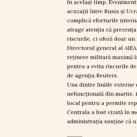
În același timp, Eveniment
acuzații între Rusia și Uc
complică eforturile intern
atrage atenția că prezența
riscurile, ci oferă doar u
Directorul general al AIEA,
reținere militară maximă î
pentru a evita riscurile de
de agenția Reuters.
Una dintre liniile externe 
nefuncțională din martie, 
local pentru a permite repa
Centrala a fost vizată în 
administrația susține că u