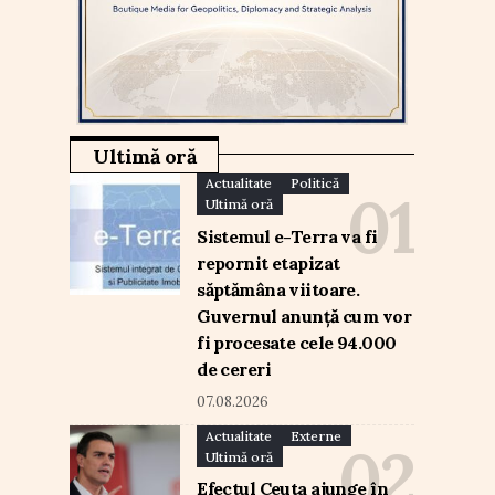
Ultimă oră
Actualitate
Politică
Ultimă oră
Sistemul e-Terra va fi
repornit etapizat
săptămâna viitoare.
Guvernul anunță cum vor
fi procesate cele 94.000
de cereri
07.08.2026
Actualitate
Externe
Ultimă oră
Efectul Ceuta ajunge în