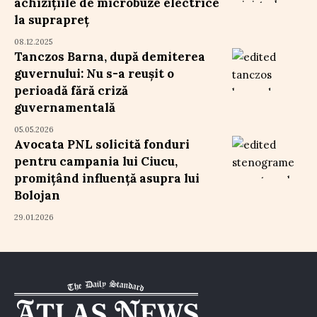
achizițiile de microbuze electrice
la suprapreț
08.12.2025
Tanczos Barna, după demiterea
guvernului: Nu s-a reușit o
perioadă fără criză
guvernamentală
05.05.2026
Avocata PNL solicită fonduri
pentru campania lui Ciucu,
promițând influență asupra lui
Bolojan
29.01.2026