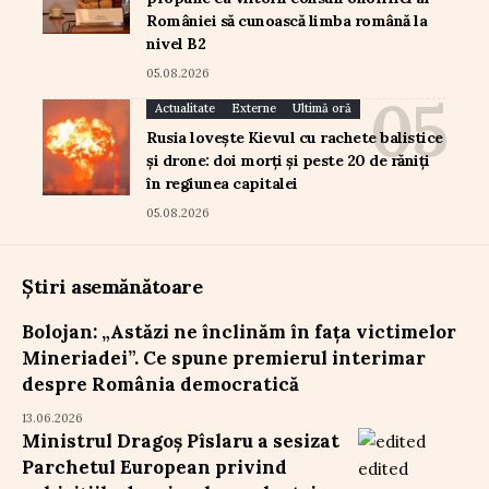
României să cunoască limba română la
nivel B2
05.08.2026
Actualitate
Externe
Ultimă oră
Rusia lovește Kievul cu rachete balistice
și drone: doi morți și peste 20 de răniți
în regiunea capitalei
05.08.2026
Știri asemănătoare
Bolojan: „Astăzi ne înclinăm în fața victimelor
Mineriadei”. Ce spune premierul interimar
despre România democratică
13.06.2026
Ministrul Dragoș Pîslaru a sesizat
Parchetul European privind