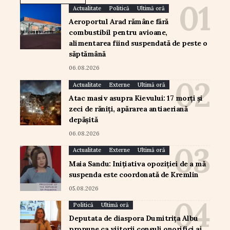
Actualitate
Politică
Ultimă oră
Aeroportul Arad rămâne fără
combustibil pentru avioane,
alimentarea fiind suspendată de peste o
săptămână
06.08.2026
Actualitate
Externe
Ultimă oră
Atac masiv asupra Kievului: 17 morți și
zeci de răniți, apărarea antiaeriană
depășită
06.08.2026
Actualitate
Externe
Ultimă oră
Maia Sandu: Inițiativa opoziției de a mă
suspenda este coordonată de Kremlin
05.08.2026
Politică
Ultimă oră
Deputata de diaspora Dumitrița Albu
propune ca viitorii consuli onorifici ai